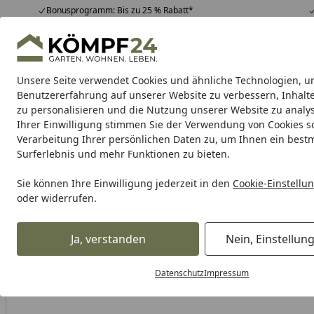
Bonusprogramm: Bis zu 25 % Rabatt*
Hotline
07051 / 9 22 22
4,81
/ 5
Mo-Fr. 8-16 Uhr
25.957 Bewertungen
Unsere Seite verwendet Cookies und ähnliche Technologien, u
Alle Produkte
Highlights
Tipps & Tricks
Alle Produkte
Benutzererfahrung auf unserer Website zu verbessern, Inhalt
zu personalisieren und die Nutzung unserer Website zu analys
Ihrer Einwilligung stimmen Sie der Verwendung von Cookies s
Vicma
Bremshebel
Lenkerspiegel
Zubehör Ersat
Verarbeitung Ihrer persönlichen Daten zu, um Ihnen ein best
Surferlebnis und mehr Funktionen zu bieten.
Karibu Pools inkl. gra
Sie können Ihre Einwilligung jederzeit in den
Cookie-Einstellu
oder widerrufen.
Dein Traumpool im Sorglos-Paket: F
Ja, verstanden
Nein, Einstellun
Vicma
Vicma Lenkerspiegel
Vicma Spiegel linksanbau, 
Startseite
Datenschutz
Impressum