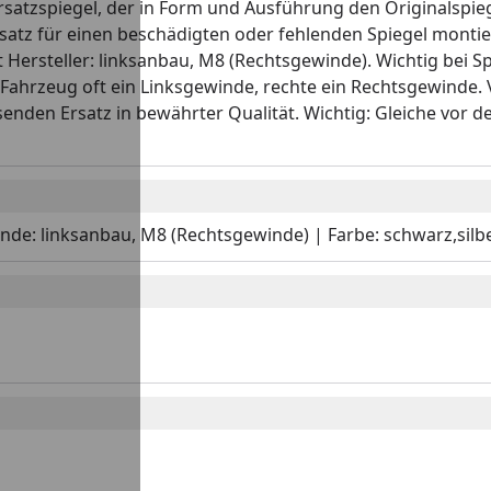
rsatzspiegel, der in Form und Ausführung den Originalspiege
 Ersatz für einen beschädigten oder fehlenden Spiegel montie
ersteller: linksanbau, M8 (Rechtsgewinde). Wichtig bei Sp
Fahrzeug oft ein Linksgewinde, rechte ein Rechtsgewinde. V
senden Ersatz in bewährter Qualität. Wichtig: Gleiche vo
de: linksanbau, M8 (Rechtsgewinde) | Farbe: schwarz,silber