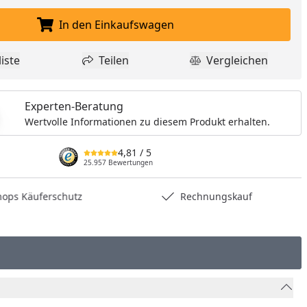
In den Einkaufswagen
In den Einkaufswagen legen
iste
Teilen
Vergleichen
dukt zur Wunschliste hinzufügen
Teilen
Produkt Vergle
Experten-Beratung
Wertvolle Informationen zu diesem Produkt erhalten.
4,81
/ 5
25.957 Bewertungen
hops Käuferschutz
Rechnungskauf