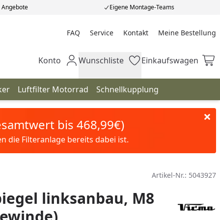
e Angebote
Eigene Montage-Teams
FAQ
Service
Kontakt
Meine Bestellung
Meine Bestellung
Konto
Wunschliste
Einkaufswagen
Mein Konto
Wunschliste
Einkaufswagen
ker
Luftfilter Motorrad
Schnellkupplung
Gesamtwert bis 468,99€)
die Filteranlage bereits dabei ist.
Artikel-Nr.:
5043927
iegel linksanbau, M8
gewinde)