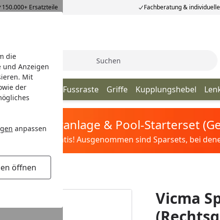
150.000+ Ersatzteile
Fachberatung & individuell
m die
Suche
e und Anzeigen
ieren. Mit
owie der
zteile
Blinker
Fussraste
Griffe
Kupplungshebel
Len
mögliches
tis Sandfilteranlage & Pool-Starterset (
ngen
anpassen
ilter&Pflege gratis! Ausgenommen sind Sparsets, bei denen 
gen öffnen
M8 (Rechtsgewinde)
Vicma Sp
(Rechts