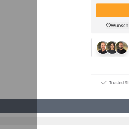
Wunschl
Pro
Deutschlands bester Händler
Trusted S