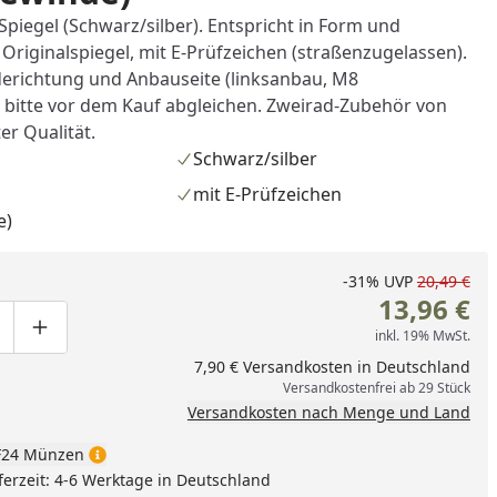
piegel (Schwarz/silber). Entspricht in Form und
riginalspiegel, mit E-Prüfzeichen (straßenzugelassen).
erichtung und Anbauseite (linksanbau, M8
 bitte vor dem Kauf abgleichen. Zweirad-Zubehör von
er Qualität.
Schwarz/silber
mit E-Prüfzeichen
e)
-31%
UVP
20,49 €
13,96 €
inkl. 19% MwSt.
ge um eins verringern
duktmenge manuell eingeben
Produktmenge um eins erhöhen
nzufügen
7,90 € Versandkosten in Deutschland
Versandkostenfrei ab 29 Stück
Versandkosten nach Menge und Land
24 Münzen
ferzeit: 4-6 Werktage in Deutschland