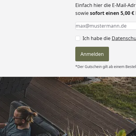
Einfach hier die E-Mail-A
sowie
sofort einen 5,00 
Keine Eingabe erforderlic
Eingabe erforderlich
E-Mail *
Ich habe die
Datensch
Anmelden
*Der Gutschein gilt ab einem Bestel
Versand
itung wurde
edigt“
6