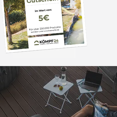
Trusted Shops
„- Retouren Bearbe
umgehend erl
4,81
/ 5
04.08.202
25.957 Bewertungen