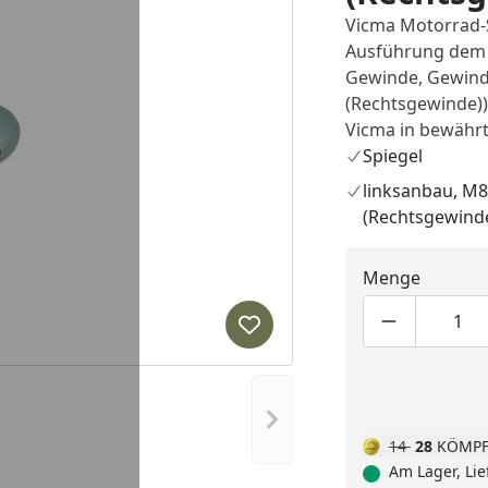
Vicma Motorrad-S
Ausführung dem O
Gewinde, Gewind
(Rechtsgewinde))
Vicma in bewährt
Spiegel
linksanbau, M8
(Rechtsgewind
Menge
Produktmen
Pro
Produkt zur Wunschliste hi
Nächstes Bild anzeigen
14
28
KÖMPF
Am Lager, Lie