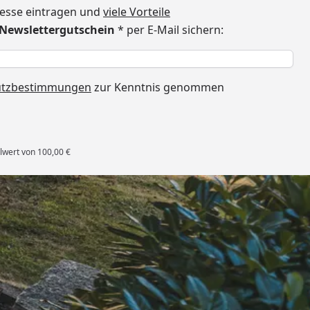
dresse eintragen und
viele Vorteile
€ Newslettergutschein
* per E-Mail sichern:
h
utzbestimmungen
zur Kenntnis genommen
lwert von 100,00 €