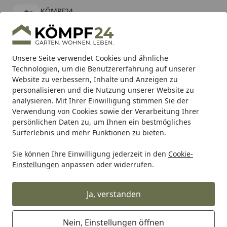
KÖMPF24
Öffnen
Banner schließen
KÖMPF24
kostenlos - Im App Store
Alle Produkte
Mein Konto
Wunschl
Eink
Unsere Seite verwendet Cookies und ähnliche
Technologien, um die Benutzererfahrung auf unserer
Hotline
4,81
/ 5
Suchen
Website zu verbessern, Inhalte und Anzeigen zu
personalisieren und die Nutzung unserer Website zu
analysieren. Mit Ihrer Einwilligung stimmen Sie der
Karibu Pools inkl. gratis Sandfilteranlage & Pool-
Verwendung von Cookies sowie der Verarbeitung Ihrer
Starterset (Gesamtwert bis 468,99€)
persönlichen Daten zu, um Ihnen ein bestmögliches
Surferlebnis und mehr Funktionen zu bieten.
Sie können Ihre Einwilligung jederzeit in den
Cookie-
Vicma
Vicma Lenker
Vicma Lenkerende silber, Lenkerend
Einstellungen
anpassen oder widerrufen.
Startseite
Vicma Lenkerende silber,
Lenkerende "634" Paar, Ø 13, 5 mm
Ja, verstanden
Nein, Einstellungen öffnen