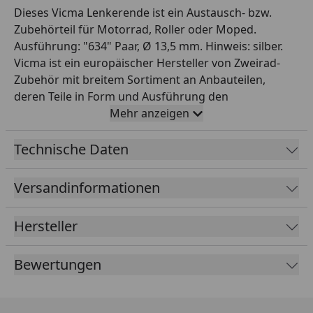
Dieses Vicma Lenkerende ist ein Austausch- bzw.
Zubehörteil für Motorrad, Roller oder Moped.
Ausführung: "634" Paar, Ø 13,5 mm. Hinweis: silber.
Vicma ist ein europäischer Hersteller von Zweirad-
Zubehör mit breitem Sortiment an Anbauteilen,
deren Teile in Form und Ausführung den
Originalteilen entsprechen. So erhältst du einen
Mehr anzeigen
passenden Ersatz in bewährter Qualität. Wichtig:
Gleiche vor dem Kauf Ausführung, Maße und
Technische Daten
Anbauseite mit deinem Fahrzeug bzw. Originalteil ab,
damit das Teil passt. Vicma steht für ein breites
Versandinformationen
Sortiment an Ersatz- und Zubehörteilen rund um
Motorrad, Roller und Moped. Vicma ist ein
Hersteller
europäischer Hersteller von Motorrad- und Roller-
Zubehör und seit Jahrzehnten für Spiegel, Hebel und
Bewertungen
Anbauteile in bewährter Qualität bekannt.