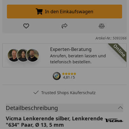
In den Einkaufswagen
In den Einkaufswagen legen
Produkt zur Wunschliste hinzufügen
Teilen
Produkt Ver
Artikel-Nr.: 5093366
Online
Experten-Beratung
Anrufen, beraten lassen und
telefonisch bestellen.
4,81
/ 5
Trusted Shops Käuferschutz
Detailbeschreibung
Vicma Lenkerende silber, Lenkerende
"634" Paar, Ø 13, 5 mm