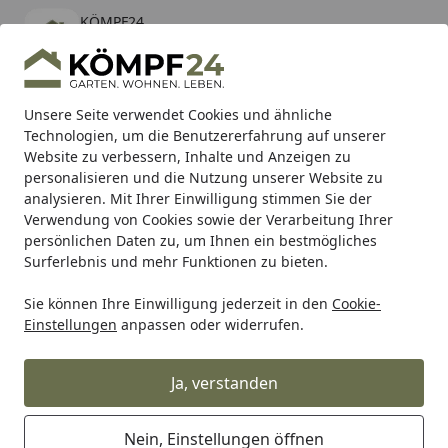
KÖMPF24
Öffnen
Banner schließen
KÖMPF24
kostenlos - Im App Store
Alle Produkte
Mein Konto
Wunschl
Eink
Unsere Seite verwendet Cookies und ähnliche
Technologien, um die Benutzererfahrung auf unserer
Hotline
4,81
/ 5
Suchen
Website zu verbessern, Inhalte und Anzeigen zu
personalisieren und die Nutzung unserer Website zu
analysieren. Mit Ihrer Einwilligung stimmen Sie der
Karibu Pools inkl. gratis Sandfilteranlage & Pool-
Verwendung von Cookies sowie der Verarbeitung Ihrer
Starterset (Gesamtwert bis 468,99€)
persönlichen Daten zu, um Ihnen ein bestmögliches
Surferlebnis und mehr Funktionen zu bieten.
Sie können Ihre Einwilligung jederzeit in den
Cookie-
Vicma
Vicma Blinker
Vicma Blinker vorne rechts, hinten 
Einstellungen
anpassen oder widerrufen.
Startseite
Vicma Blinker vorne rechts, hinten
links
Ja, verstanden
Nein, Einstellungen öffnen