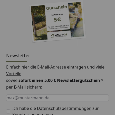
Newsletter
Einfach hier die E-Mail-Adresse eintragen und
viele
Vorteile
sowie
sofort einen 5,00 € Newslettergutschein
*
per E-Mail sichern:
Keine Eingabe erforderlich
Eingabe erforderlich
E-Mail *
Ich habe die
Datenschutzbestimmungen
zur
Kenntnis genommen