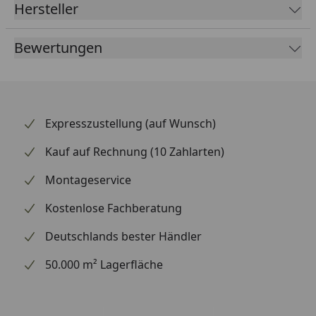
Hersteller
angegeben – die Fahrzeug-/Modellzuordnung mit
deinem Fahrzeug ab, damit der Blinker passt. Vicma
Bewertungen
ist ein europäischer Hersteller von Motorrad- und
Roller-Zubehör und seit Jahrzehnten für Spiegel,
Hebel und Anbauteile in bewährter Qualität bekannt.
Expresszustellung (auf Wunsch)
Kauf auf Rechnung (10 Zahlarten)
Montageservice
Kostenlose Fachberatung
Deutschlands bester Händler
50.000 m² Lagerfläche