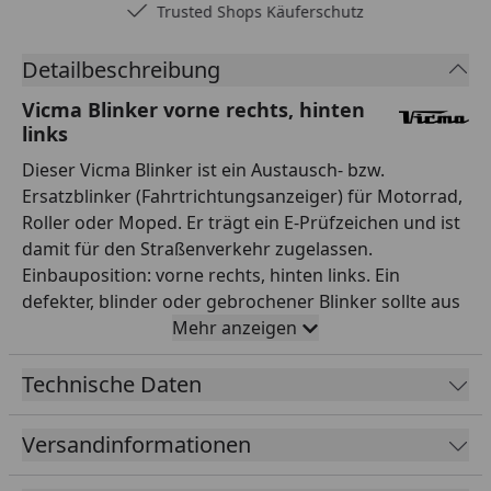
Trusted Shops Käuferschutz
Detailbeschreibung
Vicma Blinker vorne rechts, hinten
links
Dieser Vicma Blinker ist ein Austausch- bzw.
Ersatzblinker (Fahrtrichtungsanzeiger) für Motorrad,
Roller oder Moped. Er trägt ein E-Prüfzeichen und ist
damit für den Straßenverkehr zugelassen.
Einbauposition: vorne rechts, hinten links. Ein
defekter, blinder oder gebrochener Blinker sollte aus
Sicherheits- und Zulassungsgründen zügig ersetzt
Mehr anzeigen
werden – mit diesem Vicma-Blinker stellst du die
einwandfreie Funktion der Fahrtrichtungsanzeige
Technische Daten
wieder her. Vicma ist ein europäischer Hersteller von
Zweirad-Zubehör mit breitem Sortiment an
Versandinformationen
Beleuchtungs- und Anbauteilen. Wichtig: Gleiche vor
dem Kauf Ausführung, Einbauposition und – falls