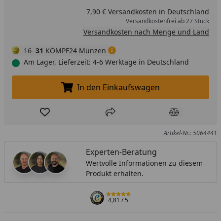
7,90 € Versandkosten in Deutschland
Versandkostenfrei ab 27 Stück
Versandkosten nach Menge und Land
16
31
KÖMPF24 Münzen
Am Lager, Lieferzeit: 4-6 Werktage in Deutschland
In den Einkaufswagen
In den Einkaufswagen legen
Produkt zur Wunschliste hinzufügen
Teilen
Produkt Ver
Artikel-Nr.: 5064441
Experten-Beratung
Wertvolle Informationen zu diesem
Produkt erhalten.
4,81
/ 5