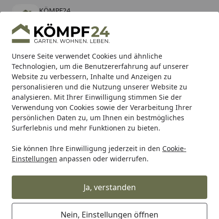
KÖMPF24
Öffnen
Banner schließen
KÖMPF24
kostenlos - Im App Store
Alle Produkte
Mein Konto
Wunschl
Eink
Unsere Seite verwendet Cookies und ähnliche
Technologien, um die Benutzererfahrung auf unserer
Hotline
4,81
/ 5
Suchen
Website zu verbessern, Inhalte und Anzeigen zu
personalisieren und die Nutzung unserer Website zu
analysieren. Mit Ihrer Einwilligung stimmen Sie der
Karibu Pools inkl. gratis Sandfilteranlage & Pool-
Verwendung von Cookies sowie der Verarbeitung Ihrer
Starterset (Gesamtwert bis 468,99€)
persönlichen Daten zu, um Ihnen ein bestmögliches
Surferlebnis und mehr Funktionen zu bieten.
Sie können Ihre Einwilligung jederzeit in den
Cookie-
Tierbedarf & Tiernahrung
Vogelbedarf
Pflege & Hygiene
Einstellungen
anpassen oder widerrufen.
Startseite
Versele Laga 6 x 2kg Muschelsand
Kristal-Sparpaket
Ja, verstanden
Sparpaket
Nein, Einstellungen öffnen