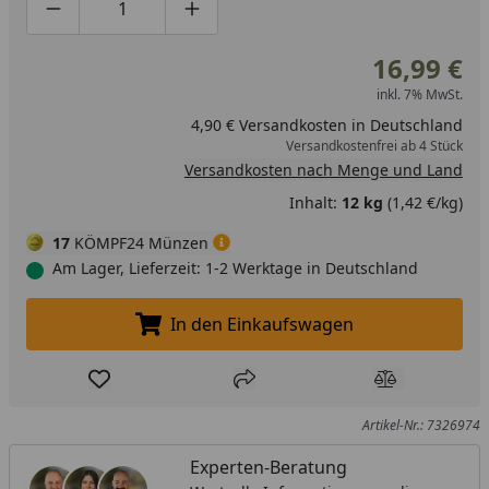
Produktmenge um eins verringern
Produktmenge manuell eingeben
Produktmenge um eins erhöhen
16,99 €
inkl. 7% MwSt.
4,90 € Versandkosten in Deutschland
Versandkostenfrei ab 4 Stück
Versandkosten nach Menge und Land
Inhalt:
12 kg
(1,42 €/kg)
17
KÖMPF24 Münzen
Am Lager, Lieferzeit: 1-2 Werktage in Deutschland
In den Einkaufswagen
In den Einkaufswagen legen
Produkt zur Wunschliste hinzufügen
Teilen
Produkt Ver
Artikel-Nr.: 7326974
Experten-Beratung