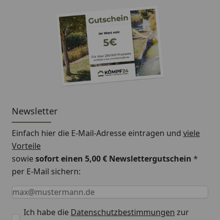
natürliche Weise zu fördern.
Newsletter
Einfach hier die E-Mail-Adresse eintragen und
viele
Vorteile
sowie
sofort einen 5,00 € Newslettergutschein
*
per E-Mail sichern:
Keine Eingabe erforderlich
Eingabe erforderlich
E-Mail *
Ich habe die
Datenschutzbestimmungen
zur