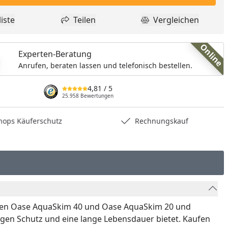
nzufügen
iste
Teilen
Vergleichen
dukt zur Wunschliste hinzufügen
Teilen
Produkt Vergle
Online
Experten-Beratung
Anrufen, beraten lassen und telefonisch bestellen.
4,81
/ 5
25.958 Bewertungen
hops Käuferschutz
Rechnungskauf
dellen Oase AquaSkim 40 und Oase AquaSkim 20 und
sigen Schutz und eine lange Lebensdauer bietet. Kaufen