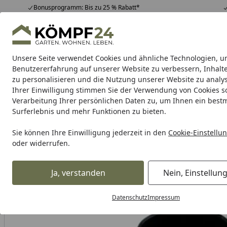
Bonusprogramm: Bis zu 25 % Rabatt*
Hotline
07051 / 9 22 22
4,81
/ 5
Mo-Fr. 8-16 Uhr
25.958 Bewertungen
Unsere Seite verwendet Cookies und ähnliche Technologien, u
Alle Produkte
Highlights
Tipps & Tricks
Alle Produkte
Benutzererfahrung auf unserer Website zu verbessern, Inhalt
zu personalisieren und die Nutzung unserer Website zu analys
Ihrer Einwilligung stimmen Sie der Verwendung von Cookies s
Teich
Teichbau
Teichfilter
Teichpumpe
Teichpf
Verarbeitung Ihrer persönlichen Daten zu, um Ihnen ein best
Surferlebnis und mehr Funktionen zu bieten.
Karibu Pools inkl. gra
Sie können Ihre Einwilligung jederzeit in den
Cookie-Einstellu
oder widerrufen.
Dein Traumpool im Sorglos-Paket: F
Ja, verstanden
Nein, Einstellun
Teich
Ersatzteile für den Teich
Weitere Ersatzteile für d
Startseite
Datenschutz
Impressum