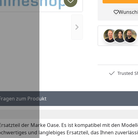
Produkt zur Wunschliste hi
Wunschl
Pro
Nächstes Bild anzeigen
Deutschlands bester Händler
Trusted S
Fragen zum Produkt
l-Ersatzteil der Marke Oase. Es ist kompatibel mit den Mo
hochwertiges und langlebiges Ersatzteil, das Ihnen zuverläs