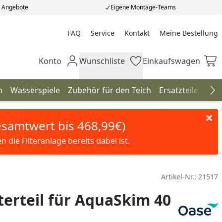
e Angebote
Eigene Montage-Teams
FAQ
Service
Kontakt
Meine Bestellung
Meine Bestellung
Konto
Wunschliste
Einkaufswagen
Mein Konto
Wunschliste
Einkaufswagen
n
Wasserspiele
Zubehör für den Teich
Ersatzteile
Neu
Na
Gesamtwert bis 468,99€)
die Filteranlage bereits dabei ist.
Artikel-Nr.:
21517
erteil für AquaSkim 40