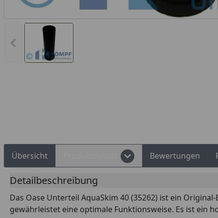
Vorheriges Bild anzeigen
Rechnungskauf
Montageservice
Übersicht
Produktdetails
Bewertungen
Detailbeschreibung
Das Oase Unterteil AquaSkim 40 (35262) ist ein Origina
gewährleistet eine optimale Funktionsweise. Es ist ein 