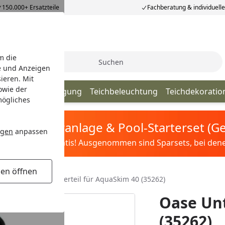
150.000+ Ersatzteile
Fachberatung & individuell
m die
Suche
e und Anzeigen
ieren. Mit
owie der
lege & Teichreinigung
Teichbeleuchtung
Teichdekoratio
mögliches
tis Sandfilteranlage & Pool-Starterset (
ngen
anpassen
ilter&Pflege gratis! Ausgenommen sind Sparsets, bei denen 
gen öffnen
en Teich
Oase Unterteil für AquaSkim 40 (35262)
Oase Unt
(35262)