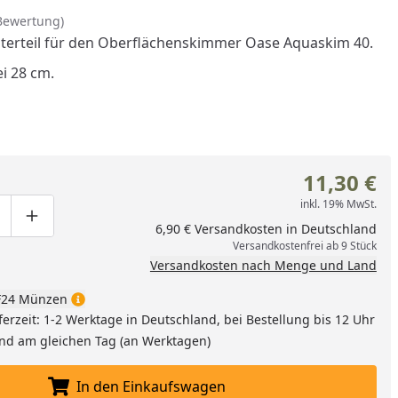
Bewertung)
terteil für den Oberflächenskimmer Oase Aquaskim 40.
ei 28 cm.
11,30 €
inkl. 19% MwSt.
ge um eins verringern
duktmenge manuell eingeben
Produktmenge um eins erhöhen
6,90 € Versandkosten in Deutschland
Versandkostenfrei ab 9 Stück
Versandkosten nach Menge und Land
24 Münzen
ferzeit: 1-2 Werktage in Deutschland, bei Bestellung bis 12 Uhr
and am gleichen Tag (an Werktagen)
In den Einkaufswagen
In den Einkaufswagen legen