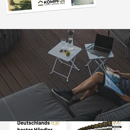
Trusted Shops
„- Retouren Bearbe
umgehend erl
4,81
/ 5
04.08.202
25.958 Bewertungen
Auszeichnungen