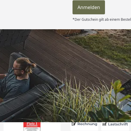
Anmelden
*Der Gutschein gilt ab einem Bestel
Versand
itung wurde
edigt“
6
Akzeptierte Zahlungsa