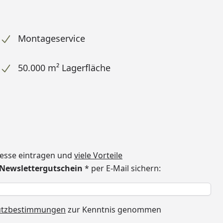
Montageservice
50.000 m² Lagerfläche
dresse eintragen und
viele Vorteile
€ Newslettergutschein
* per E-Mail sichern:
h
utzbestimmungen
zur Kenntnis genommen