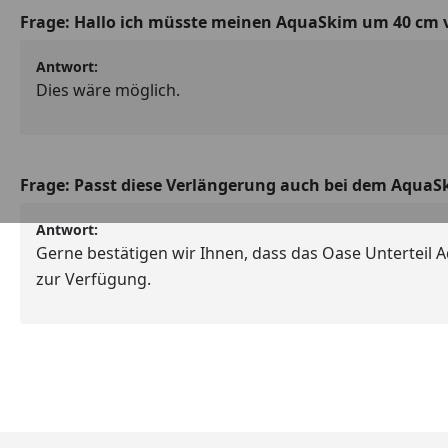
Frage:
Hallo ich müsste meinen AquaSkim um 40 cm v
Antwort:
Dies wäre möglich.
Frage:
Passt diese Verlängerung auch bei dem AquaSk
Antwort:
Gerne bestätigen wir Ihnen, dass das Oase Unterteil 
zur Verfügung.