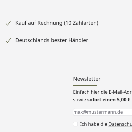
Kauf auf Rechnung (10 Zahlarten)
Deutschlands bester Händler
Newsletter
Einfach hier die E-Mail-A
sowie
sofort einen 5,00 
Keine Eingabe erforderlic
Eingabe erforderlich
E-Mail *
Ich habe die
Datensch