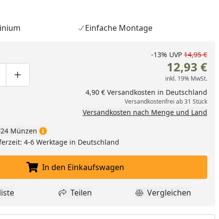
inium
Einfache Montage
-13%
UVP
14,95 €
12,93 €
inkl. 19% MwSt.
ge um eins verringern
duktmenge manuell eingeben
Produktmenge um eins erhöhen
4,90 € Versandkosten in Deutschland
Versandkostenfrei ab 31 Stück
Versandkosten nach Menge und Land
24 Münzen
ferzeit: 4-6 Werktage in Deutschland
In den Einkaufswagen
In den Einkaufswagen legen
iste
Teilen
Vergleichen
dukt zur Wunschliste hinzufügen
Teilen
Produkt Vergle