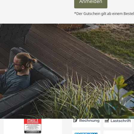
Anmelden
*Der Gutschein gilt ab einem Bestel
Versand
itung wurde
edigt“
6
Akzeptierte Zahlungsa