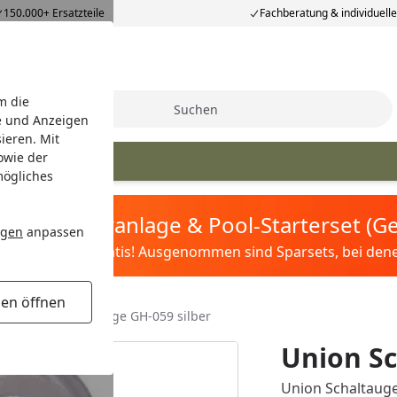
150.000+ Ersatzteile
Fachberatung & individuell
m die
Suche
e und Anzeigen
ieren. Mit
owie der
mögliches
tis Sandfilteranlage & Pool-Starterset (
ngen
anpassen
ilter&Pflege gratis! Ausgenommen sind Sparsets, bei denen 
gen öffnen
r
Union Schaltauge GH-059 silber
Union Sc
Union Schaltauge