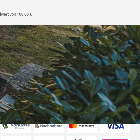
lwert von 100,00 €
rten