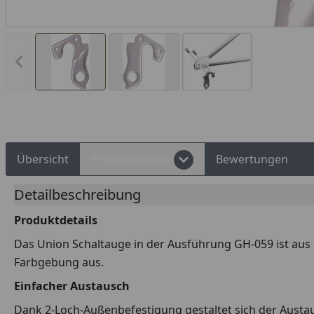
Vorheriges Bild anzeigen
Rechnungskauf
Montageservice
Übersicht
Produktdetails
Bewertungen
Detailbeschreibung
Produktdetails
Das Union Schaltauge in der Ausführung GH-059 ist aus r
Farbgebung aus.
Einfacher Austausch
Dank 2-Loch-Außenbefestigung gestaltet sich der Austa