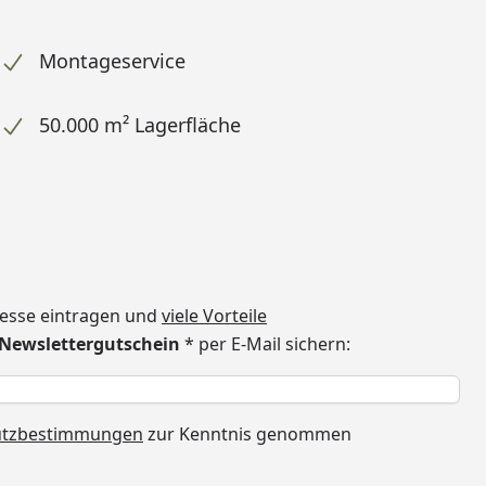
Montageservice
50.000 m² Lagerfläche
dresse eintragen und
viele Vorteile
€ Newslettergutschein
* per E-Mail sichern:
h
utzbestimmungen
zur Kenntnis genommen