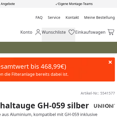
e Angebote
Eigene Montage-Teams
FAQ
Service
Kontakt
Meine Bestellung
Meine Bestellung
Konto
Wunschliste
Einkaufswagen
Mein Konto
Wunschliste
Einkaufswagen
Gesamtwert bis 468,99€)
die Filteranlage bereits dabei ist.
Artikel-Nr.:
5541577
haltauge GH-059 silber
 aus Aluminium, kompatibel mit GH-059 inklusive