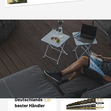
Trusted Shops
„- Retouren Bearbe
umgehend erl
4,81
/ 5
04.08.202
25.957 Bewertungen
Auszeichnungen