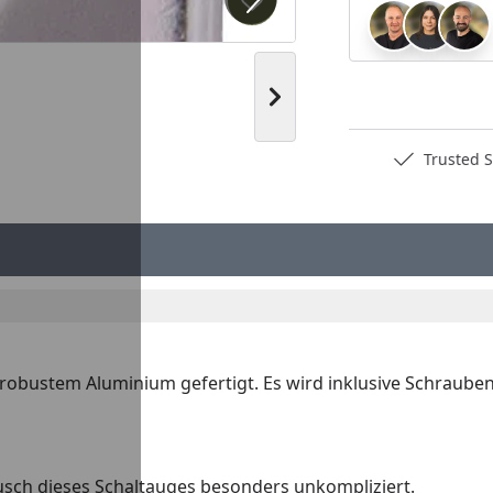
Produkt zur Wunschliste hi
Nächstes Bild anzeigen
Deutschlands bester Händler
Trusted S
obustem Aluminium gefertigt. Es wird inklusive Schrauben g
usch dieses Schaltauges besonders unkompliziert.