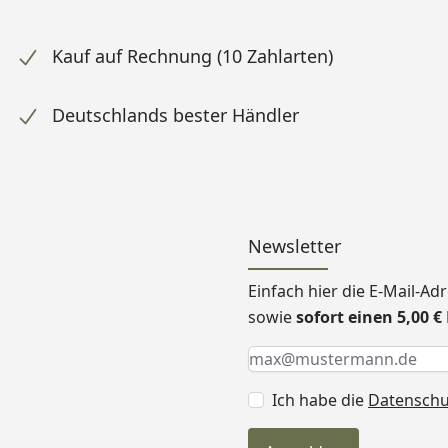
Kauf auf Rechnung (10 Zahlarten)
Deutschlands bester Händler
Newsletter
Einfach hier die E-Mail-A
sowie
sofort einen 5,00 
Keine Eingabe erforderlic
Eingabe erforderlich
E-Mail *
Ich habe die
Datensch