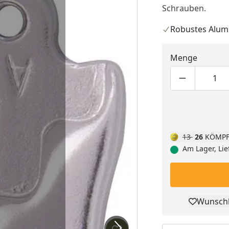
Schrauben.
Robustes Alum
Menge
Produktmen
Pro
13
26
KÖMPF
Am Lager, Lie
Wunschl
Pro