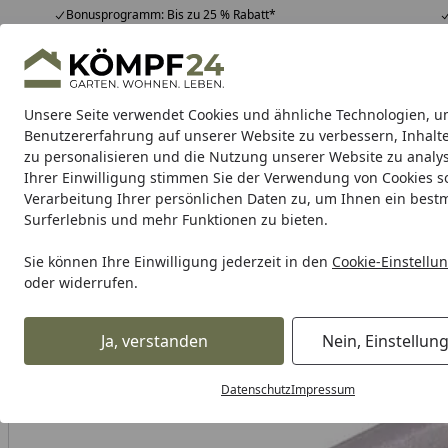
Bonusprogramm: Bis zu 25 % Rabatt*
Hotline
07051 / 9 22 22
4,81
/ 5
Mo-Fr. 8-16 Uhr
25.957 Bewertungen
Unsere Seite verwendet Cookies und ähnliche Technologien, u
Alle Produkte
Highlights
Tipps & Tricks
Alle Produkte
Benutzererfahrung auf unserer Website zu verbessern, Inhalt
zu personalisieren und die Nutzung unserer Website zu analys
Ihrer Einwilligung stimmen Sie der Verwendung von Cookies s
Hartje
Bekleidung
Hartje Fahrradteile
Zubehör
Verarbeitung Ihrer persönlichen Daten zu, um Ihnen ein best
Surferlebnis und mehr Funktionen zu bieten.
Karibu Pools inkl. gra
Sie können Ihre Einwilligung jederzeit in den
Cookie-Einstellu
oder widerrufen.
Dein Traumpool im Sorglos-Paket: F
Ja, verstanden
Nein, Einstellun
Hartje
Hartje Fahrradteile
Hartje Schaltung für Fahrräde
Startseite
Datenschutz
Impressum