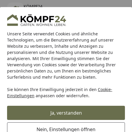
KÖMPF24
Öffnen
Banner schließen
KÖMPF24
kostenlos - Im App Store
Alle Produkte
Mein Konto
Wunschl
Eink
Unsere Seite verwendet Cookies und ähnliche
Technologien, um die Benutzererfahrung auf unserer
Hotline
4,81
/ 5
Suchen
Website zu verbessern, Inhalte und Anzeigen zu
personalisieren und die Nutzung unserer Website zu
analysieren. Mit Ihrer Einwilligung stimmen Sie der
Karibu Pools inkl. gratis Sandfilteranlage & Pool-
Verwendung von Cookies sowie der Verarbeitung Ihrer
Starterset (Gesamtwert bis 468,99€)
persönlichen Daten zu, um Ihnen ein bestmögliches
Surferlebnis und mehr Funktionen zu bieten.
Sie können Ihre Einwilligung jederzeit in den
Cookie-
Hartje
Hartje Fahrradteile
Hartje Schaltung für Fahrräde
Einstellungen
anpassen oder widerrufen.
Startseite
Union Schaltauge GH-029 silber
Ja, verstanden
Nein, Einstellungen öffnen