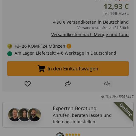
12,93 €
inkl. 19% MwSt.
4,90 € Versandkosten in Deutschland
Versandkostenfrei ab 31 Stück
Versandkosten nach Menge und Land
13
26
KÖMPF24 Münzen
Am Lager, Lieferzeit: 4-6 Werktage in Deutschland
In den Einkaufswagen
In den Einkaufswagen legen
Produkt zur Wunschliste hinzufügen
Teilen
Produkt Ver
Artikel-Nr.: 5541447
Online
Experten-Beratung
Anrufen, beraten lassen und
telefonisch bestellen.