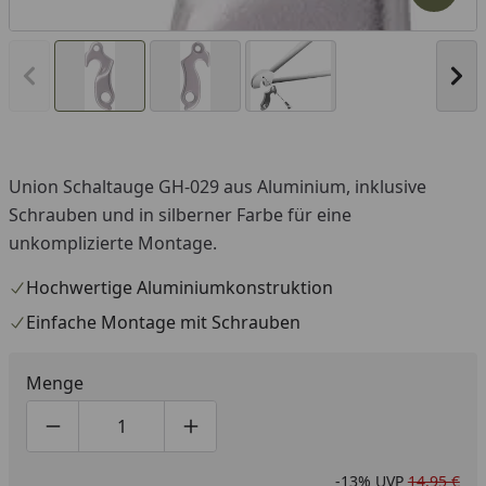
Vorheriges Bild anzeigen
Näc
Union Schaltauge GH-029 aus Aluminium, inklusive
Schrauben und in silberner Farbe für eine
unkomplizierte Montage.
Hochwertige Aluminiumkonstruktion
Einfache Montage mit Schrauben
Menge
Produktmenge um eins verringern
Produktmenge manuell eingeben
Produktmenge um eins erhöhen
-13%
UVP
14,95 €