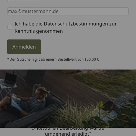
Keine Eingabe erforderlich
Eingabe erforderlich
E-Mail *
Ich habe die
Datenschutzbestimmungen
zur
Kenntnis genommen
Anmelden
*Der Gutschein gilt ab einem Bestellwert von 100,00 €
Trusted Shops
4,81
/ 5
„- Retouren Bearbeitung wurde
umgehend erledigt“