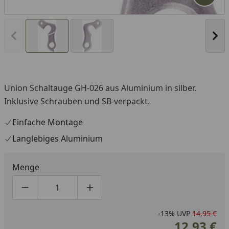
Vorheriges Bild anzeigen
Näc
Union Schaltauge GH-026 aus Aluminium in silber.
Inklusive Schrauben und SB-verpackt.
Einfache Montage
Langlebiges Aluminium
Menge
Produktmenge um eins verringern
Produktmenge manuell eingeben
Produktmenge um eins erhöhen
-13%
UVP
14,95 €
12,93 €