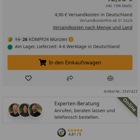
inkl. 19% MwSt.
4,90 € Versandkosten in Deutschland
Versandkostenfrei ab 31 Stück
Versandkosten nach Menge und Land
13
26
KÖMPF24 Münzen
Am Lager, Lieferzeit: 4-6 Werktage in Deutschland
In den Einkaufswagen
In den Einkaufswagen legen
Produkt zur Wunschliste hinzufügen
Teilen
Produkt Ver
Artikel-Nr.: 5541423
Online
Experten-Beratung
Anrufen, beraten lassen und
telefonisch bestellen.
4,81
/ 5