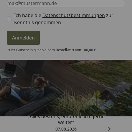
Keine Eingabe erforderlich
Eingabe erforderlich
E-Mail *
Ich habe die
Datenschutzbestimmungen
zur
Kenntnis genommen
Anmelden
*Der Gutschein gilt ab einem Bestellwert von 100,00 €
Trusted Shops
4,81
/ 5
„Alles bestens, empfehle ich gerne
weiter.“
07.08.2026