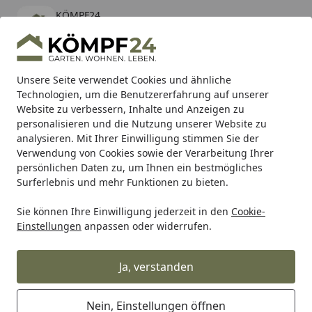
KÖMPF24
Öffnen
Banner schließen
KÖMPF24
kostenlos - Im App Store
Alle Produkte
Mein Konto
Wunschl
Eink
Unsere Seite verwendet Cookies und ähnliche
Technologien, um die Benutzererfahrung auf unserer
Hotline
4,81
/ 5
Suchen
Website zu verbessern, Inhalte und Anzeigen zu
personalisieren und die Nutzung unserer Website zu
analysieren. Mit Ihrer Einwilligung stimmen Sie der
Karibu Pools inkl. gratis Sandfilteranlage & Pool-
Verwendung von Cookies sowie der Verarbeitung Ihrer
Starterset (Gesamtwert bis 468,99€)
persönlichen Daten zu, um Ihnen ein bestmögliches
Surferlebnis und mehr Funktionen zu bieten.
Sie können Ihre Einwilligung jederzeit in den
Cookie-
Hartje
Hartje Fahrradteile
Hartje Schaltung für Fahrräde
Einstellungen
anpassen oder widerrufen.
Startseite
Union Schaltauge GH-026 silber
Ja, verstanden
Nein, Einstellungen öffnen