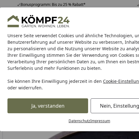
Bonusprogramm: Bis zu 25 % Rabatt*
Hotline
07051 / 9 22 22
4,81
/ 5
Mo-Fr. 8-16 Uhr
25.963 Bewertungen
Unsere Seite verwendet Cookies und ähnliche Technologien, u
Alle Produkte
Highlights
Tipps & Tricks
Alle Produkte
Benutzererfahrung auf unserer Website zu verbessern, Inhalt
zu personalisieren und die Nutzung unserer Website zu analys
Ihrer Einwilligung stimmen Sie der Verwendung von Cookies s
Hartje
Bekleidung
Hartje Fahrradteile
Zubehör
Verarbeitung Ihrer persönlichen Daten zu, um Ihnen ein best
Surferlebnis und mehr Funktionen zu bieten.
Karibu Pools inkl. gra
Sie können Ihre Einwilligung jederzeit in den
Cookie-Einstellu
oder widerrufen.
Dein Traumpool im Sorglos-Paket: F
Ja, verstanden
Nein, Einstellun
Hartje
Hartje Fahrradteile
Hartje Tretlager für Fahrräder
Startseite
Datenschutz
Impressum