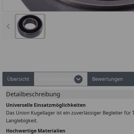
Vorheriges Bild anzeigen
Rechnungskauf
Montageservice
Übersicht
Produktdetails
Bewertungen
Detailbeschreibung
Universelle Einsatzmöglichkeiten
Das Union Kugellager ist ein zuverlässiger Begleiter für
Langlebigkeit.
Hochwertige Materialien