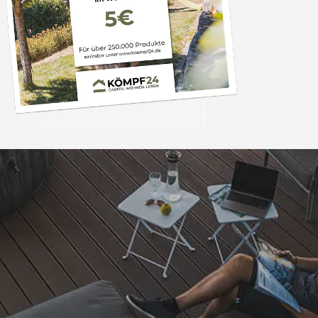
Trusted Shops
„Schnellere Lief
angekündigt. Produ
4,81
/ 5
07.08.202
25.963 Bewertungen