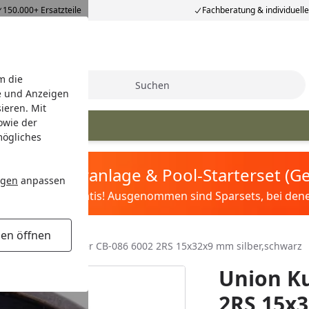
150.000+ Ersatzteile
Fachberatung & individuell
m die
Suche
e und Anzeigen
ieren. Mit
owie der
mögliches
tis Sandfilteranlage & Pool-Starterset (
ngen
anpassen
ilter&Pflege gratis! Ausgenommen sind Sparsets, bei denen 
gen öffnen
Union Kugellager CB-086 6002 2RS 15x32x9 mm silber,schwarz
Union Ku
2RS 15x3