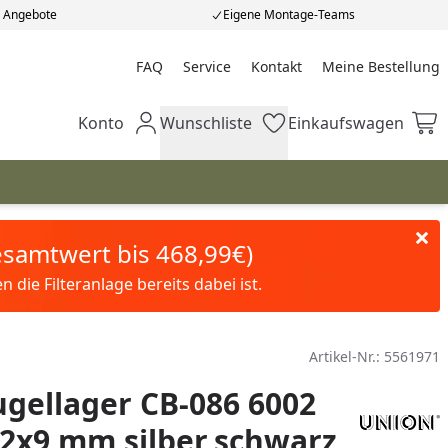
e Angebote
Eigene Montage-Teams
FAQ
Service
Kontakt
Meine Bestellung
Meine Bestellung
Konto
Wunschliste
Einkaufswagen
Mein Konto
Wunschliste
Einkaufswagen
Gesamtwert bis 468,99€)
die Filteranlage bereits dabei ist.
Artikel-Nr.:
5561971
gellager CB-086 6002
2x9 mm silber,schwarz