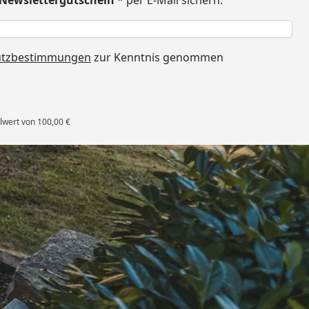
€ Newslettergutschein
* per E-Mail sichern:
h
utzbestimmungen
zur Kenntnis genommen
lwert von 100,00 €