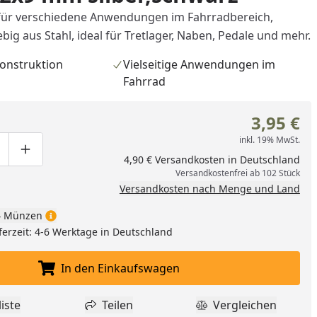
 für verschiedene Anwendungen im Fahrradbereich,
big aus Stahl, ideal für Tretlager, Naben, Pedale und mehr.
onstruktion
Vielseitige Anwendungen im
Fahrrad
3,95 €
inkl. 19% MwSt.
ge um eins verringern
duktmenge manuell eingeben
Produktmenge um eins erhöhen
4,90 € Versandkosten in Deutschland
Versandkostenfrei ab 102 Stück
Versandkosten nach Menge und Land
 Münzen
ferzeit: 4-6 Werktage in Deutschland
In den Einkaufswagen
In den Einkaufswagen legen
iste
Teilen
Vergleichen
dukt zur Wunschliste hinzufügen
Teilen
Produkt Vergle