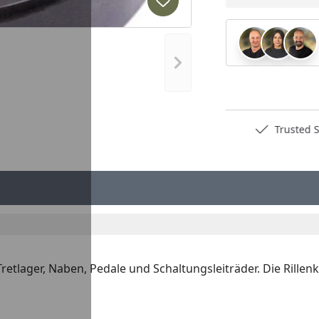
Produkt zur Wunschliste hi
Nächstes Bild anzeigen
Deutschlands bester Händler
Trusted S
 Tretlager, Naben, Pedale und Schaltungsleiträder. Die Rille