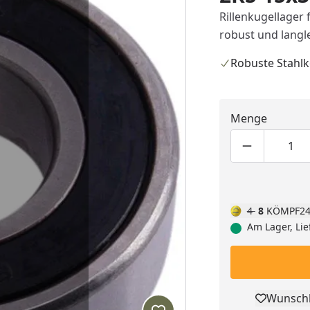
Rillenkugellager
robust und langle
Robuste Stahlk
Menge
Produktmen
Pro
4
8
KÖMPF24
Am Lager, Lie
Wunschl
Pro