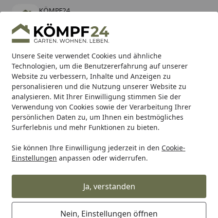
KÖMPF24
Öffnen
Banner schließen
KÖMPF24
kostenlos - Im App Store
Alle Produkte
Mein Konto
Wunschl
Eink
Unsere Seite verwendet Cookies und ähnliche
Technologien, um die Benutzererfahrung auf unserer
Hotline
4,81
/ 5
Suchen
Website zu verbessern, Inhalte und Anzeigen zu
personalisieren und die Nutzung unserer Website zu
analysieren. Mit Ihrer Einwilligung stimmen Sie der
Karibu Pools inkl. gratis Sandfilteranlage & Pool-
Verwendung von Cookies sowie der Verarbeitung Ihrer
Starterset (Gesamtwert bis 468,99€)
persönlichen Daten zu, um Ihnen ein bestmögliches
Surferlebnis und mehr Funktionen zu bieten.
Sie können Ihre Einwilligung jederzeit in den
Cookie-
Auto & Zweirad
Fahrradzubehör & Fahrradbedarf
Zubeh
Einstellungen
anpassen oder widerrufen.
Startseite
Union Dynamo UN-4105
Linksanbau schwarz
Ja, verstanden
Nein, Einstellungen öffnen