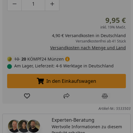
Produktmenge um eins verringern
Produktmenge manuell eingeben
Produktmenge um eins erhöhen
9,95 €
inkl. 19% MwSt.
4,90 € Versandkosten in Deutschland
Versandkostenfrei ab 41 Stück
Versandkosten nach Menge und Land
10
20
KÖMPF24 Münzen
Am Lager, Lieferzeit: 4-6 Werktage in Deutschland
In den Einkaufswagen
In den Einkaufswagen legen
Produkt zur Wunschliste hinzufügen
Teilen
Produkt Ver
Artikel-Nr.: 5533503
Experten-Beratung
Wertvolle Informationen zu diesem
Produkt erhalten.