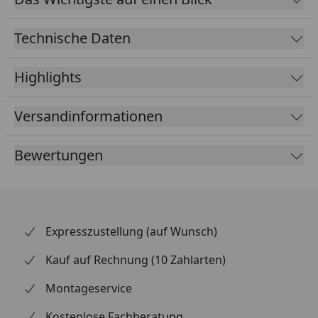
Sicher und langlebig
Dank des integrierten Überspannungsschutzes bietet
Technische Daten
der Dynamo Sicherheit für Ihr Fahrradlichtsystem.
Der Linksanbau ermöglicht einfache Installation an
Highlights
vielen Fahrradmodellen.
Versandinformationen
Bewertungen
Expresszustellung (auf Wunsch)
Kauf auf Rechnung (10 Zahlarten)
Montageservice
Kostenlose Fachberatung