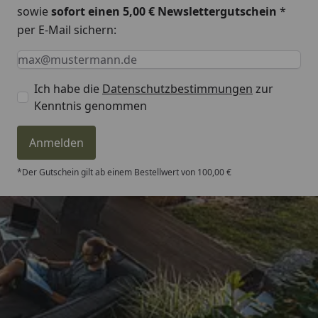
sowie
sofort einen 5,00 € Newslettergutschein
*
per E-Mail sichern:
Keine Eingabe erforderlich
Eingabe erforderlich
E-Mail *
Ich habe die
Datenschutzbestimmungen
zur
Kenntnis genommen
Anmelden
*Der Gutschein gilt ab einem Bestellwert von 100,00 €
Trusted Shops
4,81
/ 5