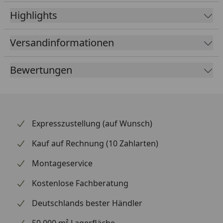
Haltbarkeit und Material
Highlights
Gefertigt aus einer Kombination von hochwertigem
Gummi und Kunststoff, stellt der BS-801 eine
Versandinformationen
langlebige Bremslösung dar.
Bewertungen
Expresszustellung (auf Wunsch)
Kauf auf Rechnung (10 Zahlarten)
Montageservice
Kostenlose Fachberatung
Deutschlands bester Händler