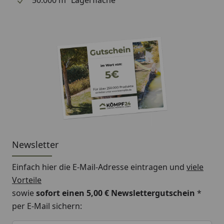
50.000 m² Lagerfläche
Newsletter
Einfach hier die E-Mail-Adresse eintragen und
viele
Vorteile
sowie
sofort einen 5,00 € Newslettergutschein
*
per E-Mail sichern:
Keine Eingabe erforderlich
Eingabe erforderlich
E-Mail *