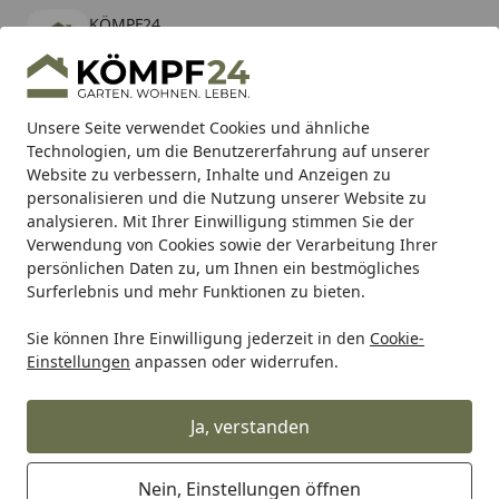
KÖMPF24
Öffnen
Banner schließen
KÖMPF24
kostenlos - Im App Store
Alle Produkte
Mein Konto
Wunschl
Eink
Unsere Seite verwendet Cookies und ähnliche
Technologien, um die Benutzererfahrung auf unserer
Hotline
4,81
/ 5
Suchen
Website zu verbessern, Inhalte und Anzeigen zu
personalisieren und die Nutzung unserer Website zu
analysieren. Mit Ihrer Einwilligung stimmen Sie der
Karibu Pools inkl. gratis Sandfilteranlage & Pool-
Verwendung von Cookies sowie der Verarbeitung Ihrer
Starterset (Gesamtwert bis 468,99€)
persönlichen Daten zu, um Ihnen ein bestmögliches
Surferlebnis und mehr Funktionen zu bieten.
Sie können Ihre Einwilligung jederzeit in den
Cookie-
Auto & Zweirad
Fahrradzubehör & Fahrradbedarf
Fahrra
Einstellungen
anpassen oder widerrufen.
Startseite
Union Bremsgummi BS-801 schwarz
Ja, verstanden
Nein, Einstellungen öffnen