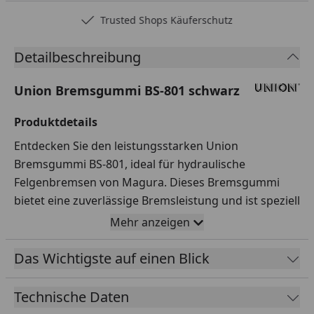
Trusted Shops Käuferschutz
Detailbeschreibung
Union Bremsgummi BS-801 schwarz
Produktdetails
Entdecken Sie den leistungsstarken Union
Bremsgummi BS-801, ideal für hydraulische
Felgenbremsen von Magura. Dieses Bremsgummi
bietet eine zuverlässige Bremsleistung und ist speziell
für den Einsatz an Alufelgen konzipiert.
Mehr anzeigen
Kompatibilität
Das Wichtigste auf einen Blick
Passend für die Modelle HS-11 und HS-33 von
Magura, garantiert es ein einfaches Einsetzen dank
Technische Daten
der Steckbefestigung.