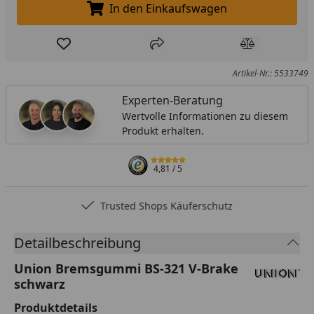
In den Einkaufswagen
In den Einkaufswagen legen
Produkt zur Wunschliste hinzufügen
Teilen
Produkt Ver
Artikel-Nr.: 5533749
Experten-Beratung
Wertvolle Informationen zu diesem
Produkt erhalten.
4,81
/ 5
Trusted Shops Käuferschutz
Detailbeschreibung
Union Bremsgummi BS-321 V-Brake
schwarz
Produktdetails