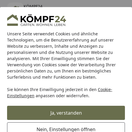
KÖMPF24
Öffnen
Banner schließen
KÖMPF24
kostenlos - Im App Store
Alle Produkte
Mein Konto
Wunschl
Eink
Unsere Seite verwendet Cookies und ähnliche
Technologien, um die Benutzererfahrung auf unserer
Hotline
4,81
/ 5
Suchen
Website zu verbessern, Inhalte und Anzeigen zu
personalisieren und die Nutzung unserer Website zu
analysieren. Mit Ihrer Einwilligung stimmen Sie der
Karibu Pools inkl. gratis Sandfilteranlage & Pool-
Verwendung von Cookies sowie der Verarbeitung Ihrer
Starterset (Gesamtwert bis 468,99€)
persönlichen Daten zu, um Ihnen ein bestmögliches
Surferlebnis und mehr Funktionen zu bieten.
Sie können Ihre Einwilligung jederzeit in den
Cookie-
Auto & Zweirad
Fahrradzubehör & Fahrradbedarf
Fahrra
Einstellungen
anpassen oder widerrufen.
Startseite
Union Bremsgummi BS-321 V-Brake
schwarz
Ja, verstanden
Nein, Einstellungen öffnen