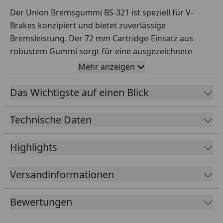
Der Union Bremsgummi BS-321 ist speziell für V-
Brakes konzipiert und bietet zuverlässige
Bremsleistung. Der 72 mm Cartridge-Einsatz aus
robustem Gummi sorgt für eine ausgezeichnete
Bremskraft und Langlebigkeit.
Mehr anzeigen
Einfache Montage
Das Wichtigste auf einen Blick
Mit dem integrierten Sicherungsstift ist die Montage
unkompliziert, was die Wartung erleichtert.
Technische Daten
Optimiert für Alufelgen
Diese Bremsgummis sind ideal für den Einsatz mit
Highlights
Alufelgen und bieten überlegene Leistung bei allen
Wetterbedingungen.
Versandinformationen
Bewertungen