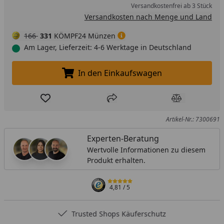
Versandkostenfrei ab 3 Stück
Versandkosten nach Menge und Land
166
331
KÖMPF24 Münzen
Am Lager, Lieferzeit: 4-6 Werktage in Deutschland
In den Einkaufswagen
In den Einkaufswagen legen
Produkt zur Wunschliste hinzufügen
Teilen
Produkt Ver
Artikel-Nr.: 7300691
Experten-Beratung
Wertvolle Informationen zu diesem
Produkt erhalten.
4,81
/ 5
Trusted Shops Käuferschutz