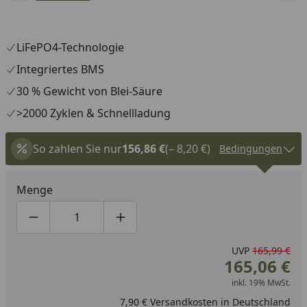
LiFePO4-Technologie
Integriertes BMS
30 % Gewicht von Blei-Säure
>2000 Zyklen & Schnellladung
So zahlen Sie nur
156,86 €
(– 8,20 €)
Bedingungen
Menge
Produktmenge um eins verringern
Produktmenge manuell eingeben
Produktmenge um eins erhöhen
UVP
165,99 €
165,06 €
inkl. 19% MwSt.
7,90 € Versandkosten in Deutschland