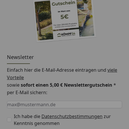
Newsletter
Einfach hier die E-Mail-Adresse eintragen und
viele
Vorteile
sowie
sofort einen 5,00 € Newslettergutschein
*
per E-Mail sichern:
Keine Eingabe erforderlich
Eingabe erforderlich
E-Mail *
Ich habe die
Datenschutzbestimmungen
zur
Kenntnis genommen