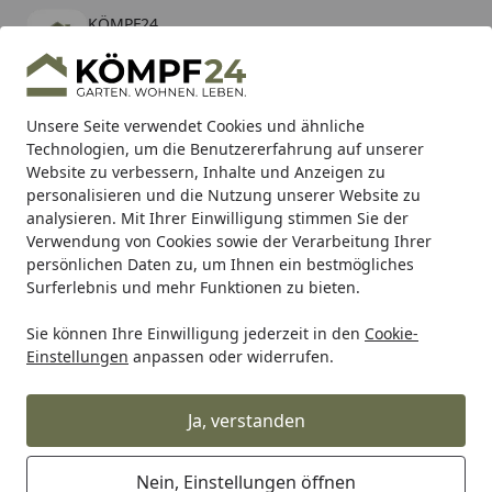
KÖMPF24
Öffnen
Banner schließen
KÖMPF24
kostenlos - Im App Store
Alle Produkte
Mein Konto
Wunschl
Eink
Unsere Seite verwendet Cookies und ähnliche
Technologien, um die Benutzererfahrung auf unserer
Hotline
4,81
/ 5
Suchen
Website zu verbessern, Inhalte und Anzeigen zu
personalisieren und die Nutzung unserer Website zu
analysieren. Mit Ihrer Einwilligung stimmen Sie der
Karibu Pools inkl. gratis Sandfilteranlage & Pool-
Verwendung von Cookies sowie der Verarbeitung Ihrer
Starterset (Gesamtwert bis 468,99€)
persönlichen Daten zu, um Ihnen ein bestmögliches
Surferlebnis und mehr Funktionen zu bieten.
Sie können Ihre Einwilligung jederzeit in den
Cookie-
Unibat
Unibat – LiFePO4 – ULT3
Einstellungen
anpassen oder widerrufen.
Startseite
Unibat – LiFePO4 – ULT3
Ja, verstanden
Nein, Einstellungen öffnen