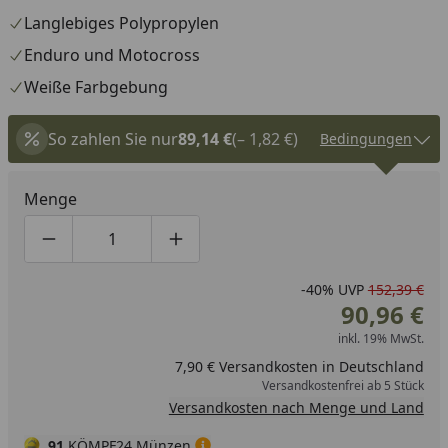
Langlebiges Polypropylen
Enduro und Motocross
Weiße Farbgebung
So zahlen Sie nur
89,14 €
(– 1,82 €)
Bedingungen
Menge
Produktmenge um eins verringern
Produktmenge manuell eingeben
Produktmenge um eins erhöhen
-40%
UVP
152,39 €
90,96 €
inkl. 19% MwSt.
7,90 € Versandkosten in Deutschland
Versandkostenfrei ab 5 Stück
Versandkosten nach Menge und Land
91
KÖMPF24 Münzen