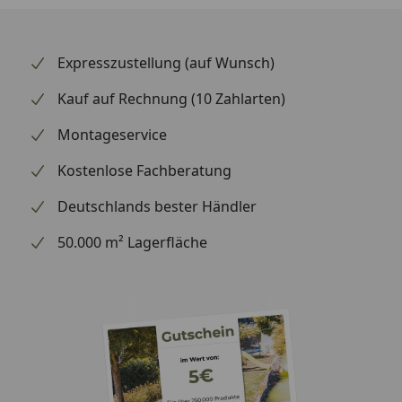
zeitlos elegant. Die UV-beständige Oberfläche
bewahrt die Farbe vor Verblassen. Dieser
Verkleidungssatz ist die ideale Wahl für ambitionierte
Expresszustellung (auf Wunsch)
Enduro- und Motocross-Fahrer, die Wert auf Qualität,
Schutz und Optik legen. Die Installation ist
Kauf auf Rechnung (10 Zahlarten)
unkompliziert und alle Teile sitzen perfekt. Vertraue
Montageservice
auf die bewährte Qualität von UFO Plast – italienische
Handwerkstradition für dein Motorrad.
Kostenlose Fachberatung
Deutschlands bester Händler
50.000 m² Lagerfläche