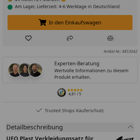
Am Lager, Lieferzeit: 4-6 Werktage in Deutschland
In den Einkaufswagen
In den Einkaufswagen legen
Produkt zur Wunschliste hinzufügen
Teilen
Produkt Ver
Artikel-Nr.: 8853042
Experten-Beratung
Wertvolle Informationen zu diesem
Produkt erhalten.
4,81
/ 5
Trusted Shops Käuferschutz
Detailbeschreibung
UFO Plast Verkleidungssatz für