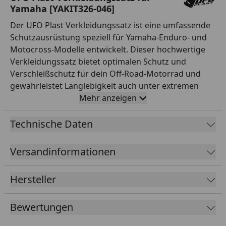
Yamaha [YAKIT326-046]
Der UFO Plast Verkleidungssatz ist eine umfassende
Schutzausrüstung speziell für Yamaha-Enduro- und
Motocross-Modelle entwickelt. Dieser hochwertige
Verkleidungssatz bietet optimalen Schutz und
Verschleißschutz für dein Off-Road-Motorrad und
gewährleistet Langlebigkeit auch unter extremen
Bedingungen. Der Satz besteht aus robustem
Mehr anzeigen
Polypropylen (PP), einem bewährten Material, das für
seine Strapazierfähigkeit, Stoßresistenz und lange
Technische Daten
Lebensdauer bekannt ist. Der Lieferumfang umfasst
eine komplette Ausstattung: Startnummerntafel,
Versandinformationen
Kühlerabdeckung, Seitenverkleidung, Kotflügel vorne
und Kotflügel hinten. Jedes Teil ist passgenau für
Hersteller
Yamaha-Modelle entwickelt und ermöglicht eine
einfache, schnelle Montage ohne Spezialwerkzeuge.
Bewertungen
Die weiße Farbgebung verleiht deinem Motorrad ein
klassisches, sportliches Erscheinungsbild und ist