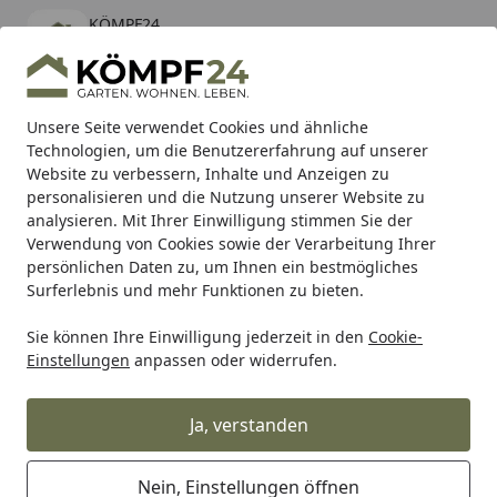
KÖMPF24
Öffnen
Banner schließen
KÖMPF24
kostenlos - Im App Store
Alle Produkte
Mein Konto
Wunschl
Eink
Unsere Seite verwendet Cookies und ähnliche
Technologien, um die Benutzererfahrung auf unserer
Hotline
4,81
/ 5
Suchen
Website zu verbessern, Inhalte und Anzeigen zu
personalisieren und die Nutzung unserer Website zu
analysieren. Mit Ihrer Einwilligung stimmen Sie der
Karibu Pools inkl. gratis Sandfilteranlage & Pool-
Verwendung von Cookies sowie der Verarbeitung Ihrer
Starterset (Gesamtwert bis 468,99€)
persönlichen Daten zu, um Ihnen ein bestmögliches
Surferlebnis und mehr Funktionen zu bieten.
Sie können Ihre Einwilligung jederzeit in den
Cookie-
UFO Plast
Verkleidungssatz
UFO Plast Verkleidungssatz
Einstellungen
anpassen oder widerrufen.
Startseite
UFO Plast Verkleidungssatz für
Yamaha [YAKIT326-046]
Ja, verstanden
Nein, Einstellungen öffnen