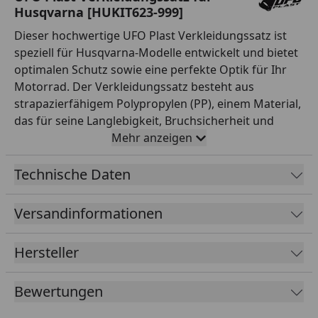
Husqvarna [HUKIT623-999]
Dieser hochwertige UFO Plast Verkleidungssatz ist
speziell für Husqvarna-Modelle entwickelt und bietet
optimalen Schutz sowie eine perfekte Optik für Ihr
Motorrad. Der Verkleidungssatz besteht aus
strapazierfähigem Polypropylen (PP), einem Material,
das für seine Langlebigkeit, Bruchsicherheit und
Witterungsbeständigkeit bekannt ist. Mit seiner
Mehr anzeigen
klassischen zweifarbigen Gestaltung in Weiß und
Grau passt sich der Satz harmonisch an das Design
Technische Daten
moderner Husqvarna-Enduro- und Off-Road-Modelle
an. Der Verkleidungssatz schützt sowohl die
Versandinformationen
mechanischen Komponenten als auch den Fahrer bei
Stürzen und bietet gleichzeitig eine verbesserte
Hersteller
Aerodynamik. Die hochwertige Verarbeitung und die
OEM-Qualität garantieren eine perfekte Passform
Bewertungen
und lange Lebensdauer. Dieser Verkleidungssatz ist
ideal für ambitionierte Enduro- und Off-Road-Fahrer,