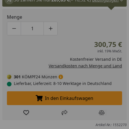
Menge
Produktmenge um eins verringern
Produktmenge manuell eingeben
Produktmenge um eins erhöhen
300,75 €
inkl. 19% MwSt.
Kostenfreier Versand in DE
Versandkosten nach Menge und Land
301
KÖMPF24 Münzen
Lieferbar, Lieferzeit: 8-10 Werktage in Deutschland
In den Einkaufswagen
In den Einkaufswagen legen
Produkt zur Wunschliste hinzufügen
Teilen
Produkt Ver
Artikel-Nr.: 1552270