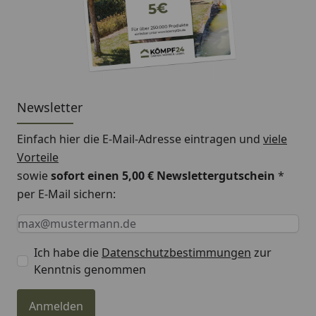
Newsletter
Einfach hier die E-Mail-Adresse eintragen und
viele
Vorteile
sowie
sofort einen 5,00 € Newslettergutschein
*
per E-Mail sichern:
Keine Eingabe erforderlich
Eingabe erforderlich
E-Mail *
Ich habe die
Datenschutzbestimmungen
zur
Kenntnis genommen
Anmelden