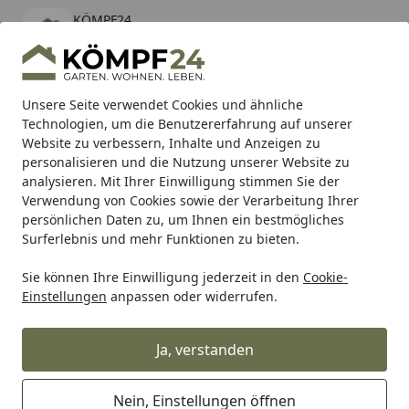
KÖMPF24
Öffnen
Banner schließen
KÖMPF24
kostenlos - Im App Store
Alle Produkte
Mein Konto
Wunschl
Eink
Unsere Seite verwendet Cookies und ähnliche
Technologien, um die Benutzererfahrung auf unserer
Hotline
4,81
/ 5
Suchen
Website zu verbessern, Inhalte und Anzeigen zu
personalisieren und die Nutzung unserer Website zu
analysieren. Mit Ihrer Einwilligung stimmen Sie der
Karibu Pools inkl. gratis Sandfilteranlage & Pool-
Verwendung von Cookies sowie der Verarbeitung Ihrer
Starterset (Gesamtwert bis 468,99€)
persönlichen Daten zu, um Ihnen ein bestmögliches
Surferlebnis und mehr Funktionen zu bieten.
Sie können Ihre Einwilligung jederzeit in den
Cookie-
Teich
Teichbau
Teichschalen
Ubbink Teichschale Ferti
Einstellungen
anpassen oder widerrufen.
Startseite
Ubbink Teichschale Fertigteich Start
1000
Ja, verstanden
5
(1 Bewertung)
Nein, Einstellungen öffnen