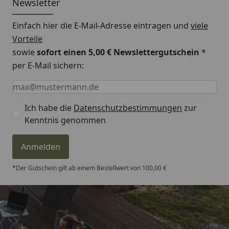
Newsletter
Einfach hier die E-Mail-Adresse eintragen und
viele
Vorteile
sowie
sofort einen 5,00 € Newslettergutschein
*
per E-Mail sichern:
Keine Eingabe erforderlich
Eingabe erforderlich
E-Mail *
Ich habe die
Datenschutzbestimmungen
zur
Kenntnis genommen
Anmelden
*Der Gutschein gilt ab einem Bestellwert von 100,00 €
Trusted Shops