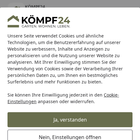
KÖMPF24
Öffnen
Banner schließen
KÖMPF24
kostenlos - Im App Store
Alle Produkte
Mein Konto
Wunschl
Eink
Unsere Seite verwendet Cookies und ähnliche
Technologien, um die Benutzererfahrung auf unserer
Hotline
4,81
/ 5
Suchen
Website zu verbessern, Inhalte und Anzeigen zu
personalisieren und die Nutzung unserer Website zu
analysieren. Mit Ihrer Einwilligung stimmen Sie der
Karibu Pools inkl. gratis Sandfilteranlage & Pool-
Verwendung von Cookies sowie der Verarbeitung Ihrer
Starterset (Gesamtwert bis 468,99€)
persönlichen Daten zu, um Ihnen ein bestmögliches
Surferlebnis und mehr Funktionen zu bieten.
Sie können Ihre Einwilligung jederzeit in den
Cookie-
Teich
Teichpumpe
Zimmerpumpe & Brunnenpumpe
U
Einstellungen
anpassen oder widerrufen.
Startseite
Ubbink Springbrunnenpumpe Eli-
Indoor 600i
Ja, verstanden
Nein, Einstellungen öffnen