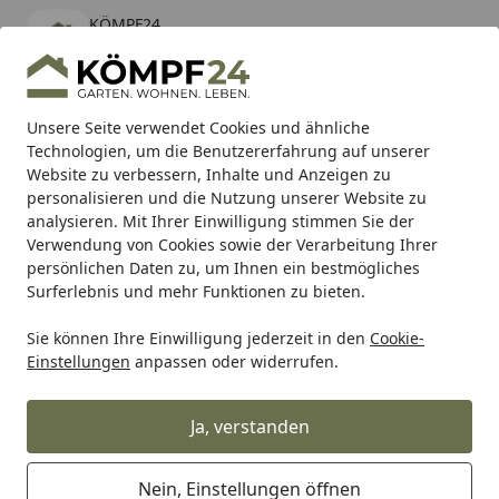
KÖMPF24
Öffnen
Banner schließen
KÖMPF24
kostenlos - Im App Store
Alle Produkte
Mein Konto
Wunschl
Eink
Unsere Seite verwendet Cookies und ähnliche
Technologien, um die Benutzererfahrung auf unserer
Hotline
4,81
/ 5
Suchen
Website zu verbessern, Inhalte und Anzeigen zu
personalisieren und die Nutzung unserer Website zu
analysieren. Mit Ihrer Einwilligung stimmen Sie der
Karibu Pools inkl. gratis Sandfilteranlage & Pool-
Verwendung von Cookies sowie der Verarbeitung Ihrer
Starterset (Gesamtwert bis 468,99€)
persönlichen Daten zu, um Ihnen ein bestmögliches
Surferlebnis und mehr Funktionen zu bieten.
Sie können Ihre Einwilligung jederzeit in den
Cookie-
Ubbink
Ubbink Fischfutter
Ubbink HEIKO - Sturgeon Ene
Einstellungen
anpassen oder widerrufen.
Startseite
Ubbink HEIKO - Sturgeon Energy
Menu 6 mm Pellets - 3 l
Ja, verstanden
Nein, Einstellungen öffnen