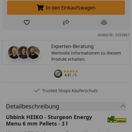
In den Einkaufswagen
In den Einkaufswagen legen
Produkt zur Wunschliste hinzufügen
Teilen
Produkt Ver
Artikel-Nr.: 5503667
Experten-Beratung
Wertvolle Informationen zu diesem
Produkt erhalten.
4,81
/ 5
Trusted Shops Käuferschutz
Detailbeschreibung
Ubbink HEIKO - Sturgeon Energy
Menu 6 mm Pellets - 3 l