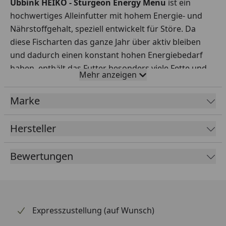
Ubbink HEIKO - Sturgeon Energy Menu
ist ein
hochwertiges Alleinfutter mit hohem Energie- und
Nährstoffgehalt, speziell entwickelt für Störe. Da
diese Fischarten das ganze Jahr über aktiv bleiben
und dadurch einen konstant hohen Energiebedarf
haben, enthält das Futter besonders viele Fette und
Mehr anzeigen
Vitamine. Die sinkenden Pellets (6 mm für Fische ab
20 cm) geben im Wasser einen charakteristischen
Marke
Geruch ab, der Stören hilft, das Futter leichter zu
finden.
Hersteller
Für alle Jahreszeiten geeignet, besonders bei
Bewertungen
hohem Energiebedarf
Sinkende Pellets, ideal für am Boden lebende
Fischarten wie Störe
Expresszustellung (auf Wunsch)
Hoher Fett- und Vitamingehalt zur Unterstützung