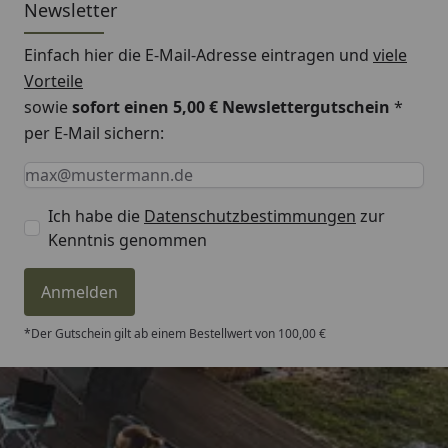
Newsletter
Vorteile:
✓ Unterstützt die Kondition und Energieversorgung
Einfach hier die E-Mail-Adresse eintragen und
viele
von Stören
Vorteile
✓ Leicht auffindbar durch wasserlösliche Lockstoffe
sowie
sofort einen 5,00 € Newslettergutschein
*
✓ Für Fütterung im Sommer und Winter geeignet
per E-Mail sichern:
Inhalt: 3 l/ 1950 g
Keine Eingabe erforderlich
Eingabe erforderlich
E-Mail *
Pelletgröße: 6 mm
Ich habe die
Datenschutzbestimmungen
zur
Kenntnis genommen
Anmelden
*Der Gutschein gilt ab einem Bestellwert von 100,00 €
Trusted Shops