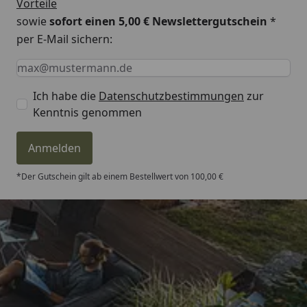
Vorteile
sowie
sofort einen 5,00 € Newslettergutschein
*
per E-Mail sichern:
Keine Eingabe erforderlich
Eingabe erforderlich
E-Mail *
Ich habe die
Datenschutzbestimmungen
zur
Kenntnis genommen
Anmelden
*Der Gutschein gilt ab einem Bestellwert von 100,00 €
Trusted Shops
4,81
/ 5