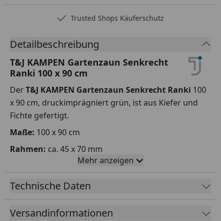
Trusted Shops Käuferschutz
Detailbeschreibung
T&J KAMPEN Gartenzaun Senkrecht
Ranki 100 x 90 cm
Der
T&J KAMPEN Gartenzaun Senkrecht Ranki
100
x 90 cm, druckimprägniert grün, ist aus Kiefer und
Fichte gefertigt.
Maße:
100 x 90 cm
Rahmen:
ca. 45 x 70 mm
Mehr anzeigen
Latten:
ca. 16 x 90 mm
Leisten:
ca. 12 x 30 mm
Technische Daten
Maschenweite:
ca. 10 x 10 cm
Versandinformationen