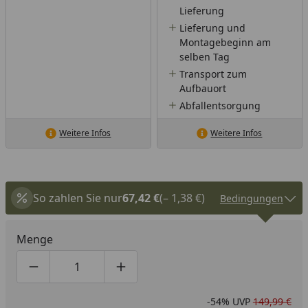
Lieferung
Lieferung und
Montagebeginn am
selben Tag
Transport zum
Aufbauort
Abfallentsorgung
Weitere Infos
Weitere Infos
So zahlen Sie nur
67,42 €
(– 1,38 €)
Bedingungen
Menge
Produktmenge um eins verringern
Produktmenge manuell eingeben
Produktmenge um eins erhöhen
-54%
UVP
149,99 €