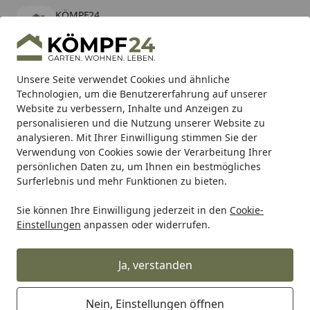
KÖMPF24
Öffnen
Banner schließen
KÖMPF24
kostenlos - Im App Store
Alle Produkte
Mein Konto
Wunschl
Eink
Unsere Seite verwendet Cookies und ähnliche
Technologien, um die Benutzererfahrung auf unserer
Hotline
4,81
/ 5
Suchen
Website zu verbessern, Inhalte und Anzeigen zu
personalisieren und die Nutzung unserer Website zu
analysieren. Mit Ihrer Einwilligung stimmen Sie der
Karibu Pools inkl. gratis Sandfilteranlage & Pool-
Verwendung von Cookies sowie der Verarbeitung Ihrer
Starterset (Gesamtwert bis 468,99€)
persönlichen Daten zu, um Ihnen ein bestmögliches
Surferlebnis und mehr Funktionen zu bieten.
Sie können Ihre Einwilligung jederzeit in den
Cookie-
Zaun
Vorgartenzaun
Holz Vorgartenzäune
T&J Holz V
Einstellungen
anpassen oder widerrufen.
Startseite
T&J KAMPEN Gartenzaun Senkrecht
Ranki 100 x 90 cm
Ja, verstanden
Nein, Einstellungen öffnen