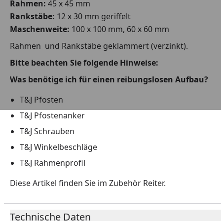
Rahmen:
45 x 45 mm
Rankstäbe:
12 x 30 mm geriffelt
Maschenweite:
100 x 100 mm, 60 x 60 mm
Rahmen und Rankstäbe geklammert (verzinkt).
Bitte beachten Sie folgende Hinweise:
Was benötige ich für einen reibungslosen Aufbau?
T&J Pfosten
T&J Pfostenanker
T&J Schrauben
T&J Winkelbeschläge
T&J Rahmenprofil
Diese Artikel finden Sie im Zubehör Reiter.
Technische Daten