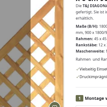
Die
T&J DIAGON
gefertigt. Sie i
erhältlich.
Maße (B/H):
1800
mm, 900 x 1800/
Rahmen:
45 x 4
Rankstäbe:
12 x 
Maschenweite:
1
Rahmen und Rank
Vielseitig Eins
Druckimprägni
Montage 