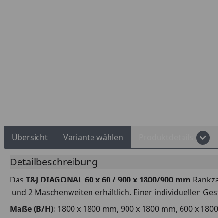
Rechnungskauf
Montageservice
Übersicht
Variante wählen
Produktdetails
Detailbeschreibung
Das
T&J DIAGONAL 60 x 60 / 900 x 1800/900 mm
Rankza
und 2 Maschenweiten erhältlich. Einer individuellen Ges
Maße (B/H):
1800 x 1800 mm, 900 x 1800 mm, 600 x 180