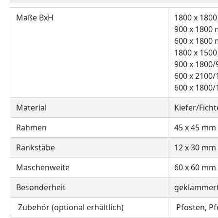
Maße BxH
1800 x 180
900 x 1800
600 x 1800
1800 x 150
900 x 1800
600 x 2100
600 x 1800
Material
Kiefer/Fich
Rahmen
45 x 45 mm
Rankstäbe
12 x 30 mm
Maschenweite
60 x 60 mm
Besonderheit
geklammert 
Zubehör (optional erhältlich)
Pfosten, Pf