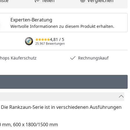
iste
Teilen
Vergleichen
dukt zur Wunschliste hinzufügen
Teilen
Produkt Vergle
Experten-Beratung
Wertvolle Informationen zu diesem Produkt erhalten.
4,81
/ 5
25.967 Bewertungen
hops Käuferschutz
Rechnungskauf
. Die Rankzaun-Serie ist in verschiedenen Ausführungen
00 mm, 600 x 1800/1500 mm