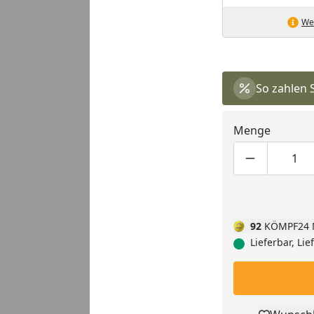
Wei
So zahlen 
Menge
Produktmen
Pro
92
KÖMPF24 
Lieferbar, Li