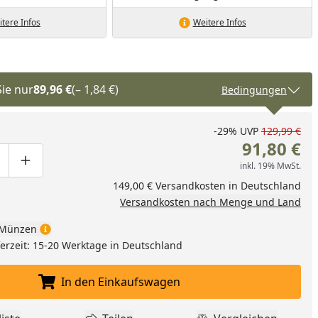
tere Infos
Weitere Infos
Sie nur
89,96 €
(– 1,84 €)
Bedingungen
-29%
UVP
129,99 €
91,80 €
inkl. 19% MwSt.
ge um eins verringern
duktmenge manuell eingeben
Produktmenge um eins erhöhen
149,00 € Versandkosten in Deutschland
Versandkosten nach Menge und Land
Münzen
eferzeit: 15-20 Werktage in Deutschland
In den Einkaufswagen
In den Einkaufswagen legen