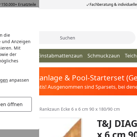
150.000+ Ersatzteile
Fachberatung & individuell
m die
Suche
e und Anzeigen
ieren. Mit
owie der
elstabmatten
Einstabmattenzaun
Schmuckzaun
Teic
mögliches
tis Sandfilteranlage & Pool-Starterset (
ngen
anpassen
ilter&Pflege gratis! Ausgenommen sind Sparsets, bei denen 
gen öffnen
XI
T&J DIAGONAL Rankzaun Ecke 6 x 6 cm 90 x 180/90 cm
T&J DIA
x 6 cm 9