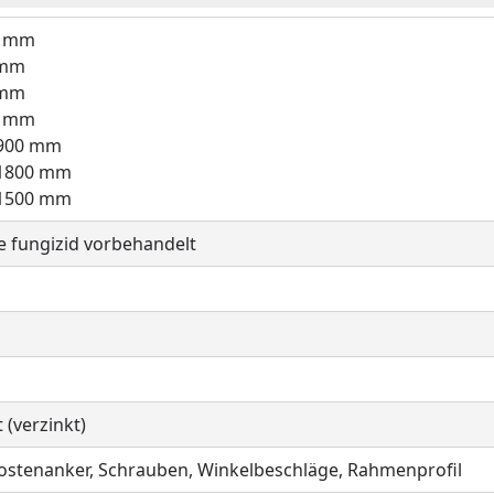
0 mm
 mm
 mm
0 mm
/900 mm
/1800 mm
/1500 mm
te fungizid vorbehandelt
(verzinkt)
ostenanker, Schrauben, Winkelbeschläge, Rahmenprofil