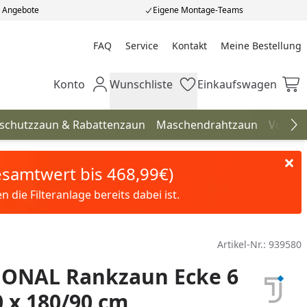
e Angebote
Eigene Montage-Teams
FAQ
Service
Kontakt
Meine Bestellung
Meine Bestellung
Konto
Wunschliste
Einkaufswagen
Mein Konto
Wunschliste
Einkaufswagen
hschutzzaun & Rabattenzaun
Maschendrahtzaun
Vorgar
Na
Gesamtwert bis 468,99€)
die Filteranlage bereits dabei ist.
Artikel-Nr.:
939580
GONAL Rankzaun Ecke 6
0 x 180/90 cm