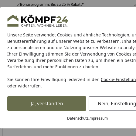
Bonusprogramm: Bis zu 25 % Rabatt*
Hotline
07051 / 9 22 22
4,81
/ 5
Mo-Fr. 8-16 Uhr
25.967 Bewertungen
Unsere Seite verwendet Cookies und ähnliche Technologien, u
Alle Produkte
Highlights
Tipps & Tricks
Alle Produkte
Benutzererfahrung auf unserer Website zu verbessern, Inhalt
zu personalisieren und die Nutzung unserer Website zu analys
Ihrer Einwilligung stimmen Sie der Verwendung von Cookies s
Zaun
Sichtschutzzaun
Zaun Komplett-Sets
Dopp
Verarbeitung Ihrer persönlichen Daten zu, um Ihnen ein best
Surferlebnis und mehr Funktionen zu bieten.
Karibu Pools inkl. gra
Sie können Ihre Einwilligung jederzeit in den
Cookie-Einstellu
oder widerrufen.
Dein Traumpool im Sorglos-Paket: F
Ja, verstanden
Nein, Einstellun
Zaun
Sichtschutzzaun
Holz Sichtschutz Zäune
T&J MA
Startseite
Datenschutz
Impressum