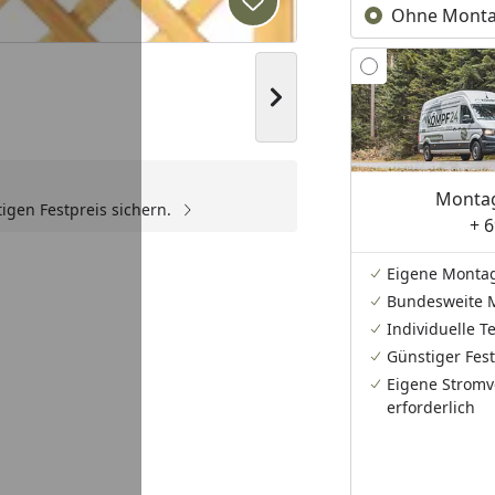
Produkt zur Wunschliste hi
Ohne Mont
Nächstes Bild anzeigen
Montag
igen Festpreis sichern.
+ 6
Eigene Monta
Bundesweite 
Individuelle 
Günstiger Fest
Eigene Stromv
erforderlich