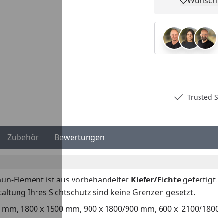
Wunschl
Pro
Deutschlands bester Händler
Trusted S
Zubehör
Bewertungen
un-Element ist aus vorbehandelter
Kiefer/Fichte
gefertigt
taltung Ihres Sichtschutz sind keine Grenzen gesetzt.
0 mm, 1800 x 1500 mm, 900 x 1800/900 mm, 600 x 2100/18