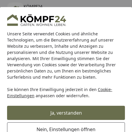
KÖMPF24
Öffnen
Banner schließen
KÖMPF24
kostenlos - Im App Store
Alle Produkte
Mein Konto
Wunschl
Eink
Unsere Seite verwendet Cookies und ähnliche
Technologien, um die Benutzererfahrung auf unserer
Hotline
4,81
/ 5
Suchen
Website zu verbessern, Inhalte und Anzeigen zu
personalisieren und die Nutzung unserer Website zu
analysieren. Mit Ihrer Einwilligung stimmen Sie der
Karibu Pools inkl. gratis Sandfilteranlage & Pool-
Verwendung von Cookies sowie der Verarbeitung Ihrer
Starterset (Gesamtwert bis 468,99€)
persönlichen Daten zu, um Ihnen ein bestmögliches
Surferlebnis und mehr Funktionen zu bieten.
Sie können Ihre Einwilligung jederzeit in den
Cookie-
Zaun
Schmuckzaun
T&J CARO Schmuckzaun
T&J ROND
Einstellungen
anpassen oder widerrufen.
Startseite
T&J RONDO Schmuckzaun-Einzeltor
Ja, verstanden
Nein, Einstellungen öffnen