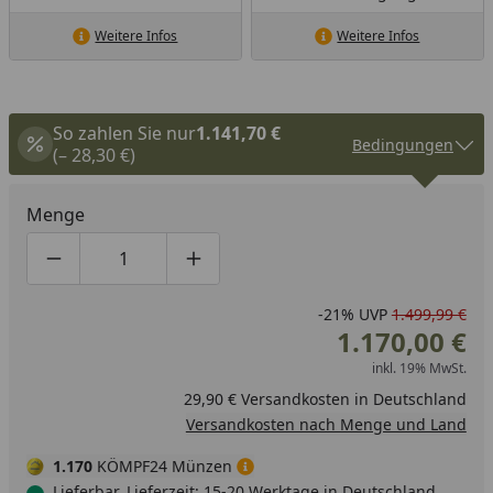
Weitere Infos
Weitere Infos
So zahlen Sie nur
1.141,70 €
Bedingungen
(– 28,30 €)
Menge
Produktmenge um eins verringern
Produktmenge manuell eingeben
Produktmenge um eins erhöhen
-21%
UVP
1.499,99 €
1.170,00 €
inkl. 19% MwSt.
29,90 € Versandkosten in Deutschland
Versandkosten nach Menge und Land
1.170
KÖMPF24 Münzen
Lieferbar, Lieferzeit: 15-20 Werktage in Deutschland