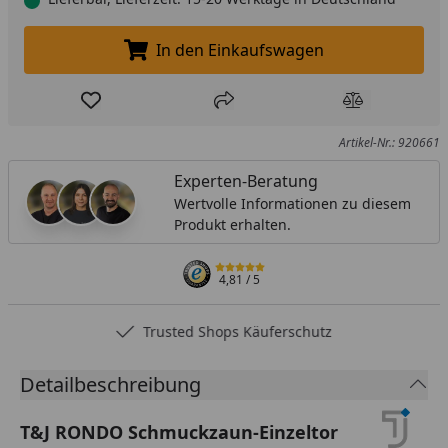
In den Einkaufswagen
In den Einkaufswagen legen
Produkt zur Wunschliste hinzufügen
Teilen
Produkt Ver
Artikel-Nr.: 920661
Experten-Beratung
Wertvolle Informationen zu diesem
Produkt erhalten.
4,81
/ 5
Trusted Shops Käuferschutz
Detailbeschreibung
T&J RONDO Schmuckzaun-Einzeltor