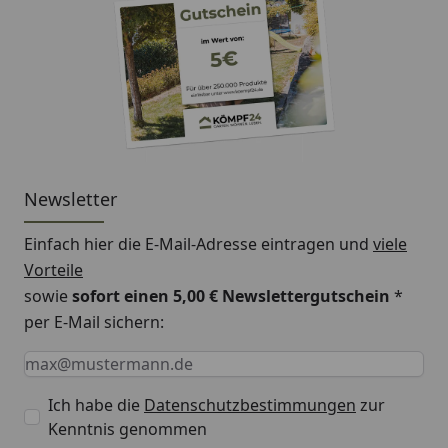
Newsletter
Einfach hier die E-Mail-Adresse eintragen und
viele
Vorteile
sowie
sofort einen 5,00 € Newslettergutschein
*
per E-Mail sichern:
Keine Eingabe erforderlich
Eingabe erforderlich
E-Mail *
Ich habe die
Datenschutzbestimmungen
zur
Kenntnis genommen