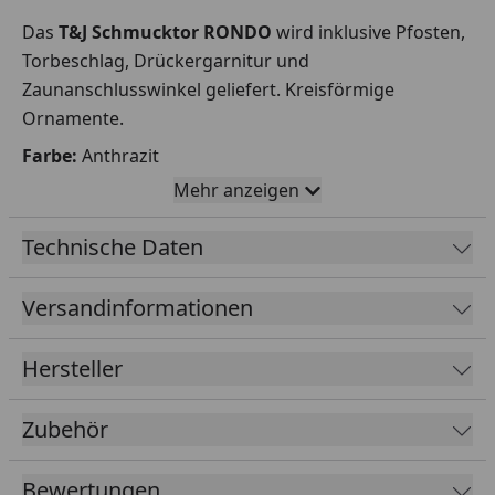
Das
T&J Schmucktor RONDO
wird inklusive Pfosten,
Torbeschlag, Drückergarnitur und
Zaunanschlusswinkel geliefert. Kreisförmige
Ornamente.
Farbe:
Anthrazit
Höhen:
800 mm, 1000 mm, 1200 mm
Mehr anzeigen
Breite:
1000 mm
Technische Daten
Material:
Das RONDO Einzeltor Schmucktor vom Hersteller T&J
Versandinformationen
besteht aus feuerverzinktem Material und ist
pulverbeschichtet in der RAL-Farbe Anthrazit (RAL
Hersteller
7016). Durch einen Öffnungswinkel von 180 Grad und
verstellbare Scharniere bietet Ihnen dieses Tor eine
Zubehör
flexible und praktische Lösung an.
Befestigung
:
Bewertungen