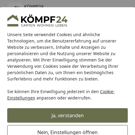
KÖMPF24
Öffnen
Banner schließen
KÖMPF24
kostenlos - Im App Store
Alle Produkte
Mein Konto
Wunschl
Eink
Unsere Seite verwendet Cookies und ähnliche
Technologien, um die Benutzererfahrung auf unserer
Hotline
4,81
/ 5
Suchen
Website zu verbessern, Inhalte und Anzeigen zu
personalisieren und die Nutzung unserer Website zu
analysieren. Mit Ihrer Einwilligung stimmen Sie der
Karibu Pools inkl. gratis Sandfilteranlage & Pool-
Verwendung von Cookies sowie der Verarbeitung Ihrer
Starterset (Gesamtwert bis 468,99€)
persönlichen Daten zu, um Ihnen ein bestmögliches
Surferlebnis und mehr Funktionen zu bieten.
Sie können Ihre Einwilligung jederzeit in den
Cookie-
Zaun
Sichtschutzzaun
Holz Sichtschutz Zäune
T&J AN
Einstellungen
anpassen oder widerrufen.
Startseite
T&J ANTIKZAUN-Serie 180 x 180 cm
Ja, verstanden
Nein, Einstellungen öffnen