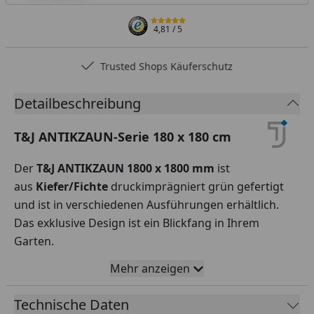
4,81
/ 5
Trusted Shops Käuferschutz
Detailbeschreibung
T&J ANTIKZAUN-Serie 180 x 180 cm
Der
T&J ANTIKZAUN 1800 x 1800 mm
ist
aus
Kiefer/Fichte
druckimprägniert grün gefertigt
und ist in verschiedenen Ausführungen erhältlich.
Das exklusive Design ist ein Blickfang in Ihrem
Garten.
Maße (B/H):
1800 x 1800 mm, 900 x 1800 mm, 900 x
Mehr anzeigen
1800/900, 1800 x 900 mm, 1000 x 900 mm, 1800 x
1800/1600, 1000 x 1800/1600, 1800 x 1600/1400, 900 x
Technische Daten