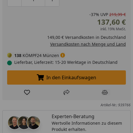
Produktmenge um eins verringern
Produktmenge manuell eingeben
Produktmenge um eins erhöhen
-37%
UVP
219,99 €
137,60 €
inkl. 19% MwSt.
149,00 € Versandkosten in Deutschland
Versandkosten nach Menge und Land
138
KÖMPF24 Münzen
Lieferbar, Lieferzeit: 15-20 Werktage in Deutschland
In den Einkaufswagen
In den Einkaufswagen legen
Produkt zur Wunschliste hinzufügen
Teilen
Produkt Ver
Artikel-Nr.: 939766
Experten-Beratung
Wertvolle Informationen zu diesem
Produkt erhalten.