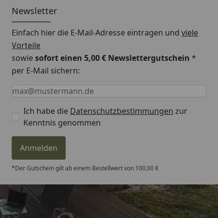
Newsletter
Einfach hier die E-Mail-Adresse eintragen und
viele
Vorteile
sowie
sofort einen 5,00 € Newslettergutschein
*
per E-Mail sichern:
Keine Eingabe erforderlich
Eingabe erforderlich
E-Mail *
Ich habe die
Datenschutzbestimmungen
zur
Kenntnis genommen
Anmelden
*Der Gutschein gilt ab einem Bestellwert von 100,00 €