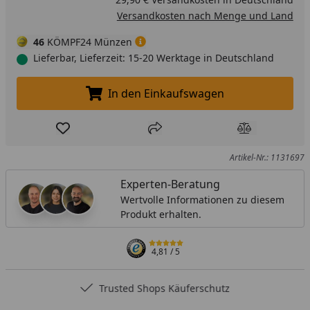
Versandkosten nach Menge und Land
46
KÖMPF24 Münzen
Lieferbar, Lieferzeit: 15-20 Werktage in Deutschland
In den Einkaufswagen
In den Einkaufswagen legen
Produkt zur Wunschliste hinzufügen
Teilen
Produkt Ver
Artikel-Nr.: 1131697
Experten-Beratung
Wertvolle Informationen zu diesem
Produkt erhalten.
4,81
/ 5
Trusted Shops Käuferschutz