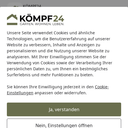
KÖMPF24
Öffnen
Banner schließen
KÖMPF24
kostenlos - Im App Store
Alle Produkte
Mein Konto
Wunschl
Eink
Unsere Seite verwendet Cookies und ähnliche
Technologien, um die Benutzererfahrung auf unserer
Hotline
4,81
/ 5
Suchen
Website zu verbessern, Inhalte und Anzeigen zu
personalisieren und die Nutzung unserer Website zu
analysieren. Mit Ihrer Einwilligung stimmen Sie der
Karibu Pools inkl. gratis Sandfilteranlage & Pool-
Verwendung von Cookies sowie der Verarbeitung Ihrer
Starterset (Gesamtwert bis 468,99€)
persönlichen Daten zu, um Ihnen ein bestmögliches
Surferlebnis und mehr Funktionen zu bieten.
Sie können Ihre Einwilligung jederzeit in den
Cookie-
Zaun
Sichtschutzzaun
Holz Sichtschutz Zäune
T&J AA
Einstellungen
anpassen oder widerrufen.
Startseite
T&J AALBORG-Serie Blumenkasten
Ja, verstanden
Nein, Einstellungen öffnen