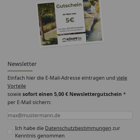
Newsletter
Einfach hier die E-Mail-Adresse eintragen und
viele
Vorteile
sowie
sofort einen 5,00 € Newslettergutschein
*
per E-Mail sichern:
Keine Eingabe erforderlich
Eingabe erforderlich
E-Mail *
Ich habe die
Datenschutzbestimmungen
zur
Kenntnis genommen