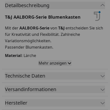
Detailbeschreibung
T&J AALBORG-Serie Blumenkasten
Mit der
AALBORG-Serie
von
T&J
entscheiden Sie sich
für Kreativität und Flexibilität. Zahlreiche
Variationsmöglichkeiten.
Passender Blumenkasten.
Material
: Lärche
Maße BxHxT
: 21x24x14 cm
Mehr anzeigen
Fertigung
:
Technische Daten
Die
Sichtschutz-Serie AALBORG von T&J
ist aus
hochwertigem Lärchenholz gefertigt. Verschiedene
Versandinformationen
Elemente ermöglichen zahlreiche
Variationsmöglichkeiten: Ob Rankgitter, Regal oder
Hersteller
Blumenkasten - Sie entscheiden selbst.