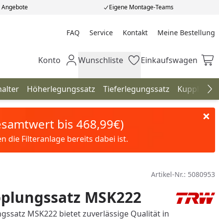
e Angebote
Eigene Montage-Teams
FAQ
Service
Kontakt
Meine Bestellung
Meine Bestellung
Konto
Wunschliste
Einkaufswagen
Mein Konto
Wunschliste
Einkaufswagen
alter
Höherlegungssatz
Tieferlegungssatz
Kupplunge
Na
Gesamtwert bis 468,99€)
die Filteranlage bereits dabei ist.
Artikel-Nr.:
5080953
plungssatz MSK222
ssatz MSK222 bietet zuverlässige Qualität in