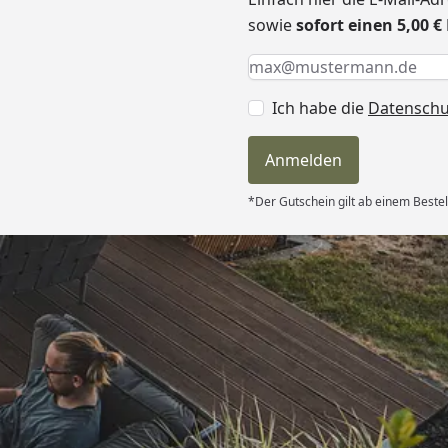
sowie
sofort einen 5,00 
Keine Eingabe erforderlic
Eingabe erforderlich
E-Mail *
Ich habe die
Datensch
Anmelden
*Der Gutschein gilt ab einem Bestel
Versand
und sehr gute
“
6