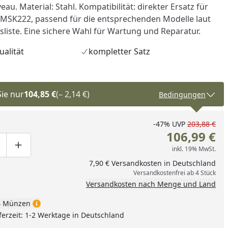
eau. Material: Stahl. Kompatibilität: direkter Ersatz für
MSK222, passend für die entsprechenden Modelle laut
ste. Eine sichere Wahl für Wartung und Reparatur.
ualität
kompletter Satz
Sie nur
104,85 €
(– 2,14 €)
Bedingungen
-47%
UVP
203,88 €
106,99 €
inkl. 19% MwSt.
ge um eins verringern
duktmenge manuell eingeben
Produktmenge um eins erhöhen
nzufügen
7,90 € Versandkosten in Deutschland
Versandkostenfrei ab 4 Stück
Versandkosten nach Menge und Land
 Münzen
ferzeit: 1-2 Werktage in Deutschland