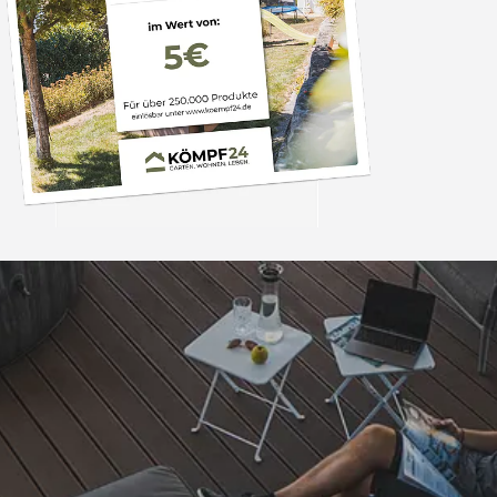
Trusted Shops
„Schnelle Lieferung 
Qualität 
4,81
/ 5
08.08.202
25.982 Bewertungen