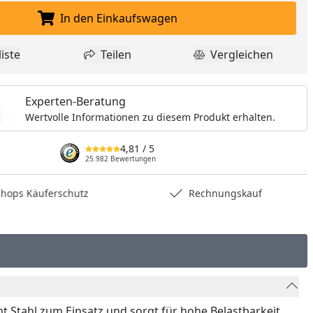
In den Einkaufswagen
In den Einkaufswagen legen
iste
Teilen
Vergleichen
dukt zur Wunschliste hinzufügen
Teilen
Produkt Vergle
Experten-Beratung
Wertvolle Informationen zu diesem Produkt erhalten.
4,81
/ 5
25.982 Bewertungen
hops Käuferschutz
Rechnungskauf
 Stahl zum Einsatz und sorgt für hohe Belastbarkeit.