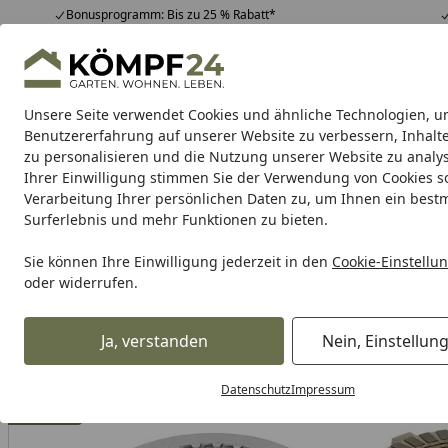
Bonusprogramm: Bis zu 25 % Rabatt*
Hotline
07051 / 9 22 22
4,81
/ 5
Mo-Fr. 8-16 Uhr
25.982 Bewertungen
Unsere Seite verwendet Cookies und ähnliche Technologien, u
Alle Produkte
Highlights
Tipps & Tricks
Alle Produkte
Benutzererfahrung auf unserer Website zu verbessern, Inhalt
zu personalisieren und die Nutzung unserer Website zu analys
Ihrer Einwilligung stimmen Sie der Verwendung von Cookies s
TRW
Bremsbeläge
Bremsbacken
Bremsen Zubeh
Verarbeitung Ihrer persönlichen Daten zu, um Ihnen ein best
Surferlebnis und mehr Funktionen zu bieten.
Karibu Pools inkl. gra
Sie können Ihre Einwilligung jederzeit in den
Cookie-Einstellu
oder widerrufen.
Dein Traumpool im Sorglos-Paket: F
Ja, verstanden
Nein, Einstellun
TRW
Trw Kupplungen
TRW Kupplungssatz MSK222
Startseite
Datenschutz
Impressum
% Aktion