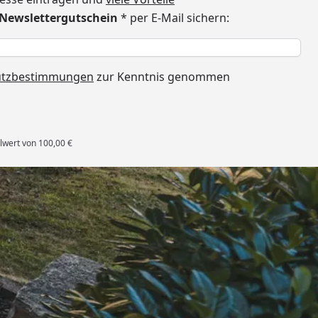
€ Newslettergutschein
* per E-Mail sichern:
h
utzbestimmungen
zur Kenntnis genommen
lwert von 100,00 €