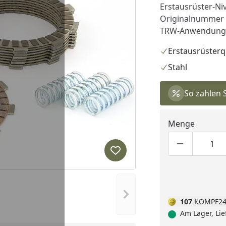
Erstausrüster-Niv
Originalnummer 
TRW-Anwendungsli
Erstausrüsterq
Stahl
So zahlen 
Menge
Produktmen
Pro
Produkt zur Wunschliste hi
Nächstes Bild anzeigen
107
KÖMPF24
Am Lager, Lie