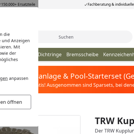
150.000+ Ersatzteile
Fachberatung & individuell
m die
Suche
e und Anzeigen
ieren. Mit
owie der
ör Ersatzteile
Dichtringe
Bremsscheibe
Kennzeichenh
mögliches
tis Sandfilteranlage & Pool-Starterset (
ngen
anpassen
ilter&Pflege gratis! Ausgenommen sind Sparsets, bei denen 
gen öffnen
TRW Kup
Der TRW Kupplung