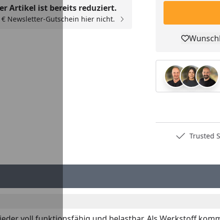
r Artikel ist bereits reduziert.
00 € Newsletter-Gutschein hier nicht.
Wunschl
Pro
Deutschlands bester Händler
Trusted S
er voll funktionsfähig und belastbar. Als Werkstoff kommt