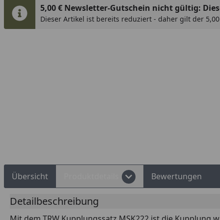
5,00 € Newsletter-Gutschein nicht gültig: Diese
Dieser Artikel ist bereits reduziert - daher gilt der 5,
Rechnungskauf
Montageservice
Übersicht
Produktdetails
Bewertungen
Detailbeschreibung
Mit dem TRW Kupplungssatz MSK222 ist die Kupplung wied