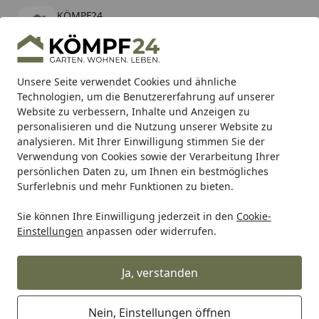
KÖMPF24
Öffnen
Banner schließen
KÖMPF24
kostenlos - Im App Store
Alle Produkte
Mein Konto
Wunschl
Eink
Unsere Seite verwendet Cookies und ähnliche
Technologien, um die Benutzererfahrung auf unserer
Hotline
4,81
/ 5
Suchen
Website zu verbessern, Inhalte und Anzeigen zu
personalisieren und die Nutzung unserer Website zu
analysieren. Mit Ihrer Einwilligung stimmen Sie der
Karibu Pools inkl. gratis Sandfilteranlage & Pool-
Verwendung von Cookies sowie der Verarbeitung Ihrer
Starterset (Gesamtwert bis 468,99€)
persönlichen Daten zu, um Ihnen ein bestmögliches
Surferlebnis und mehr Funktionen zu bieten.
Sie können Ihre Einwilligung jederzeit in den
Cookie-
TRW
Trw Kupplungen
TRW Kupplungslamellensatz MCC
Einstellungen
anpassen oder widerrufen.
Startseite
TRW Kupplungslamellensatz
MCC702-11
Ja, verstanden
Nein, Einstellungen öffnen