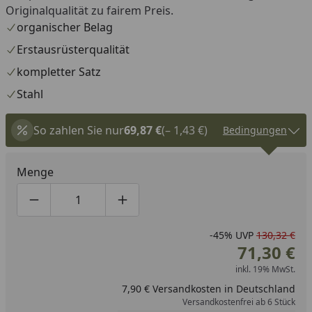
Originalqualität zu fairem Preis.
organischer Belag
Erstausrüsterqualität
kompletter Satz
Stahl
So zahlen Sie nur
69,87 €
(– 1,43 €)
Bedingungen
Menge
Produktmenge um eins verringern
Produktmenge manuell eingeben
Produktmenge um eins erhöhen
-45%
UVP
130,32 €
71,30 €
inkl. 19% MwSt.
7,90 € Versandkosten in Deutschland
Versandkostenfrei ab 6 Stück