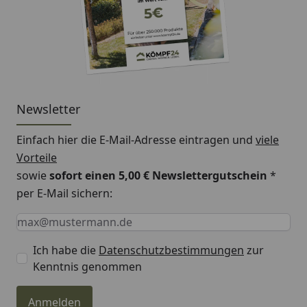
Newsletter
Einfach hier die E-Mail-Adresse eintragen und
viele
Vorteile
sowie
sofort einen 5,00 € Newslettergutschein
*
per E-Mail sichern:
Keine Eingabe erforderlich
Eingabe erforderlich
E-Mail *
Ich habe die
Datenschutzbestimmungen
zur
Kenntnis genommen
Anmelden