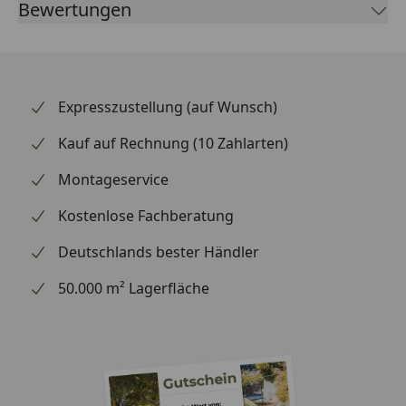
Bewertungen
den sicheren Betrieb Ihres Motorrads bestens
gerüstet. Die passgenaue Fertigung erleichtert den
Austausch und sorgt für einwandfreie Funktion.
Expresszustellung (auf Wunsch)
Kauf auf Rechnung (10 Zahlarten)
Montageservice
Kostenlose Fachberatung
Deutschlands bester Händler
50.000 m² Lagerfläche