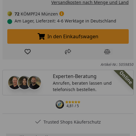
Versandkosten nach Menge und Land
72
KÖMPF24 Münzen
Am Lager, Lieferzeit: 4-6 Werktage in Deutschland
In den Einkaufswagen
In den Einkaufswagen legen
Produkt zur Wunschliste hinzufügen
Teilen
Produkt Ver
Artikel-Nr.: 5059850
Online
Experten-Beratung
Anrufen, beraten lassen und
telefonisch bestellen.
4,81
/ 5
Trusted Shops Käuferschutz