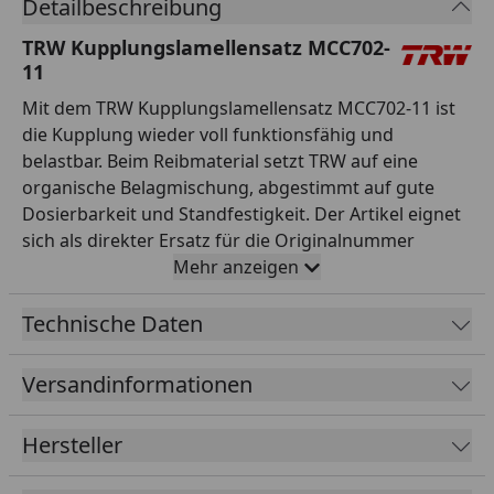
Detailbeschreibung
TRW Kupplungslamellensatz MCC702-
11
Mit dem TRW Kupplungslamellensatz MCC702-11 ist
die Kupplung wieder voll funktionsfähig und
belastbar. Beim Reibmaterial setzt TRW auf eine
organische Belagmischung, abgestimmt auf gute
Dosierbarkeit und Standfestigkeit. Der Artikel eignet
sich als direkter Ersatz für die Originalnummer
MCC702-11, in Erstausrüster-Qualität und passt für
Mehr anzeigen
die entsprechenden Modelle laut TRW-
Anwendungsliste. TRW gehört zu den weltweit
Technische Daten
führenden Herstellern von Brems- und
Kupplungskomponenten und beliefert auch die
Versandinformationen
Erstausrüstung. So stellen Sie die Sicherheit und
Funktion Ihres Motorrads zuverlässig wieder her.
Hersteller
Gerade bei sicherheitsrelevanten Teilen lohnt sich der
Griff zu bewährter Markenqualität. Damit sind Sie für