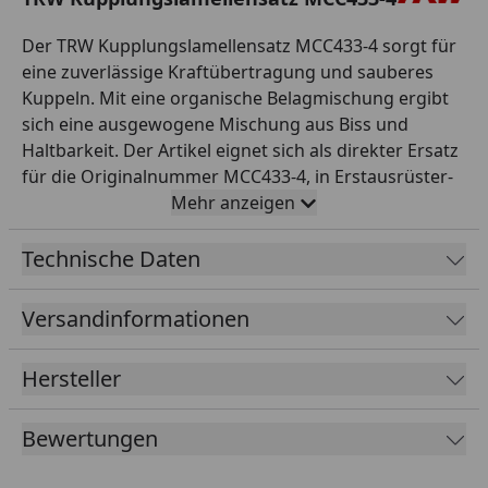
Der TRW Kupplungslamellensatz MCC433-4 sorgt für
eine zuverlässige Kraftübertragung und sauberes
Kuppeln. Mit eine organische Belagmischung ergibt
sich eine ausgewogene Mischung aus Biss und
Haltbarkeit. Der Artikel eignet sich als direkter Ersatz
für die Originalnummer MCC433-4, in Erstausrüster-
Qualität und passt für die entsprechenden Modelle
Mehr anzeigen
laut TRW-Anwendungsliste. Als renommierter
Spezialist für Sicherheitsteile steht TRW für geprüfte
Technische Daten
Qualität und Zuverlässigkeit. Die Montage sollte
fachgerecht und nach Herstellervorgaben erfolgen.
Versandinformationen
Gerade bei sicherheitsrelevanten Teilen lohnt sich der
Griff zu bewährter Markenqualität. So stellen Sie die
Hersteller
Sicherheit und Funktion Ihres Motorrads zuverlässig
wieder her. Damit sind Sie für den sicheren Betrieb
Bewertungen
Ihres Motorrads bestens gerüstet.