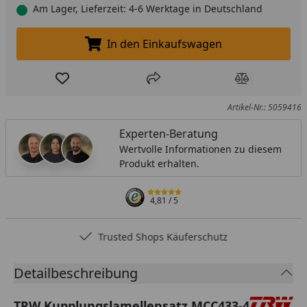
Am Lager, Lieferzeit: 4-6 Werktage in Deutschland
In den Einkaufswagen
In den Einkaufswagen legen
Produkt zur Wunschliste hinzufügen
Teilen
Produkt Ver
Artikel-Nr.: 5059416
Experten-Beratung
Wertvolle Informationen zu diesem
Produkt erhalten.
4,81
/ 5
Trusted Shops Käuferschutz
Detailbeschreibung
TRW Kupplungslamellensatz MCC433-4