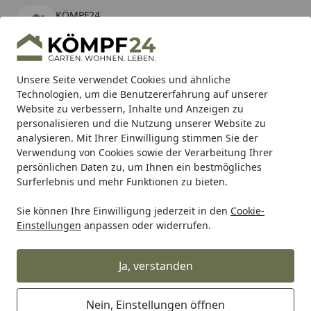
KÖMPF24
Öffnen
Banner schließen
KÖMPF24
kostenlos - Im App Store
Alle Produkte
Mein Konto
Wunschl
Eink
Unsere Seite verwendet Cookies und ähnliche
Technologien, um die Benutzererfahrung auf unserer
Hotline
4,81
/ 5
Suchen
Website zu verbessern, Inhalte und Anzeigen zu
personalisieren und die Nutzung unserer Website zu
analysieren. Mit Ihrer Einwilligung stimmen Sie der
Karibu Pools inkl. gratis Sandfilteranlage & Pool-
Verwendung von Cookies sowie der Verarbeitung Ihrer
Starterset (Gesamtwert bis 468,99€)
persönlichen Daten zu, um Ihnen ein bestmögliches
Surferlebnis und mehr Funktionen zu bieten.
Sie können Ihre Einwilligung jederzeit in den
Cookie-
TRW
Trw Kupplungen
TRW Kupplungslamellensatz MCC
Einstellungen
anpassen oder widerrufen.
Startseite
TRW Kupplungslamellensatz
MCC433-4
Ja, verstanden
Nein, Einstellungen öffnen