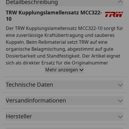
Detailbeschreibung
TRW Kupplungslamellensatz MCC322-
10
Der TRW Kupplungslamellensatz MCC322-10 sorgt für
eine zuverlässige Kraftübertragung und sauberes
Kuppeln. Beim Reibmaterial setzt TRW auf eine
organische Belagmischung, abgestimmt auf gute
Dosierbarkeit und Standfestigkeit. Der Artikel eignet
sich als direkter Ersatz für die Originalnummer
MCC322-10, in Erstausrüster-Qualität und passt für
Mehr anzeigen
die entsprechenden Modelle laut TRW-
Anwendungsliste. Als renommierter Spezialist für
Technische Daten
Sicherheitsteile steht TRW für geprüfte Qualität und
Zuverlässigkeit. So stellen Sie die Sicherheit und
Versandinformationen
Funktion Ihres Motorrads zuverlässig wieder her. Ein
hochwertiges Ersatzteil, das Originalqualität mit
Hersteller
gutem Preis-Leistungs-Verhältnis verbindet. Damit
sind Sie für den sicheren Betrieb Ihres Motorrads