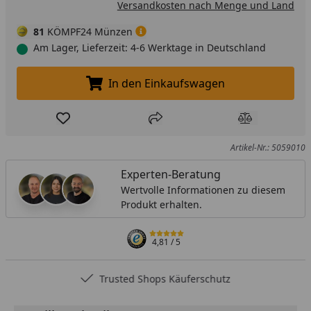
Versandkosten nach Menge und Land
81
KÖMPF24 Münzen
Am Lager, Lieferzeit: 4-6 Werktage in Deutschland
In den Einkaufswagen
In den Einkaufswagen legen
Produkt zur Wunschliste hinzufügen
Teilen
Produkt Ver
Artikel-Nr.: 5059010
Experten-Beratung
Wertvolle Informationen zu diesem
Produkt erhalten.
4,81
/ 5
Trusted Shops Käuferschutz