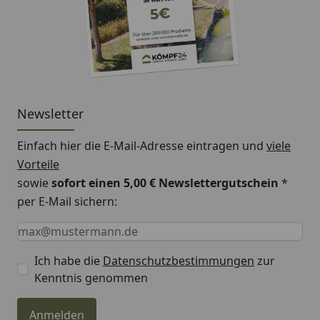
Newsletter
Einfach hier die E-Mail-Adresse eintragen und
viele
Vorteile
sowie
sofort einen 5,00 € Newslettergutschein
*
per E-Mail sichern:
Keine Eingabe erforderlich
Eingabe erforderlich
E-Mail *
Ich habe die
Datenschutzbestimmungen
zur
Kenntnis genommen
Anmelden