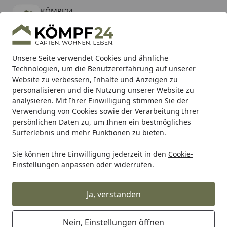
KÖMPF24
Öffnen
Banner schließen
KÖMPF24
kostenlos - Im App Store
Alle Produkte
Mein Konto
Wunschl
Eink
Unsere Seite verwendet Cookies und ähnliche
Technologien, um die Benutzererfahrung auf unserer
Hotline
4,81
/ 5
Suchen
Website zu verbessern, Inhalte und Anzeigen zu
personalisieren und die Nutzung unserer Website zu
analysieren. Mit Ihrer Einwilligung stimmen Sie der
Karibu Pools inkl. gratis Sandfilteranlage & Pool-
Verwendung von Cookies sowie der Verarbeitung Ihrer
Starterset (Gesamtwert bis 468,99€)
persönlichen Daten zu, um Ihnen ein bestmögliches
Surferlebnis und mehr Funktionen zu bieten.
Sie können Ihre Einwilligung jederzeit in den
Cookie-
TRW
Trw Kupplungen
TRW Kupplungslamellensatz MCC
Einstellungen
anpassen oder widerrufen.
Startseite
TRW Kupplungslamellensatz
MCC322-10
Ja, verstanden
Nein, Einstellungen öffnen