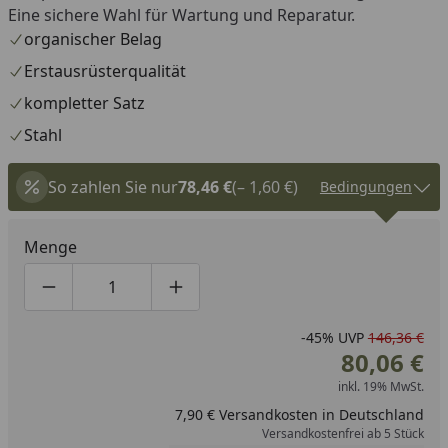
Eine sichere Wahl für Wartung und Reparatur.
organischer Belag
Erstausrüsterqualität
kompletter Satz
Stahl
So zahlen Sie nur
78,46 €
(– 1,60 €)
Bedingungen
Menge
Produktmenge um eins verringern
Produktmenge manuell eingeben
Produktmenge um eins erhöhen
-45%
UVP
146,36 €
80,06 €
inkl. 19% MwSt.
7,90 € Versandkosten in Deutschland
Versandkostenfrei ab 5 Stück