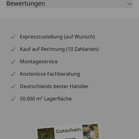
Bewertungen
bestens gerüstet. Die passgenaue Fertigung
erleichtert den Austausch und sorgt für einwandfreie
Funktion.
Expresszustellung (auf Wunsch)
Kauf auf Rechnung (10 Zahlarten)
Montageservice
Kostenlose Fachberatung
Deutschlands bester Händler
50.000 m² Lagerfläche