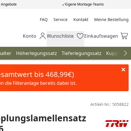
e Angebote
Eigene Montage-Teams
FAQ
Service
Kontakt
Meine Bestellung
Meine Bestellung
Konto
Wunschliste
Einkaufswagen
Mein Konto
Wunschliste
Einkaufswagen
alter
Höherlegungssatz
Tieferlegungssatz
Kupplunge
Na
Gesamtwert bis 468,99€)
die Filteranlage bereits dabei ist.
Artikel-Nr.:
5058822
plungslamellensatz
6