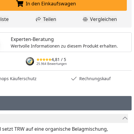
In den Einkaufswagen
In den Einkaufswagen legen
iste
Teilen
Vergleichen
dukt zur Wunschliste hinzufügen
Teilen
Produkt Vergle
Experten-Beratung
Wertvolle Informationen zu diesem Produkt erhalten.
4,81
/ 5
25.964 Bewertungen
hops Käuferschutz
Rechnungskauf
 setzt TRW auf eine organische Belagmischung,