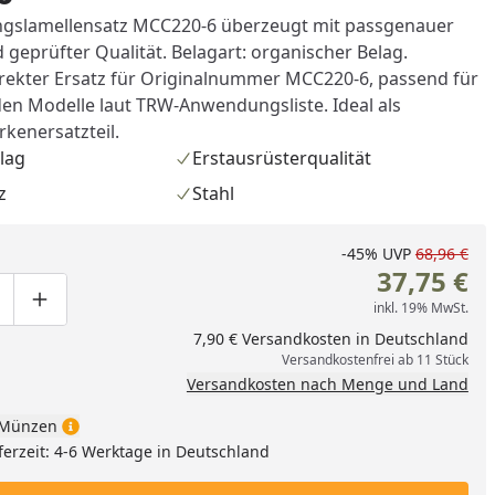
gslamellensatz MCC220-6 überzeugt mit passgenauer
geprüfter Qualität. Belagart: organischer Belag.
direkter Ersatz für Originalnummer MCC220-6, passend für
en Modelle laut TRW-Anwendungsliste. Ideal als
kenersatzteil.
lag
Erstausrüsterqualität
z
Stahl
-45%
UVP
68,96 €
37,75 €
inkl. 19% MwSt.
ge um eins verringern
duktmenge manuell eingeben
Produktmenge um eins erhöhen
7,90 € Versandkosten in Deutschland
nzufügen
Versandkostenfrei ab 11 Stück
Versandkosten nach Menge und Land
Münzen
ferzeit: 4-6 Werktage in Deutschland