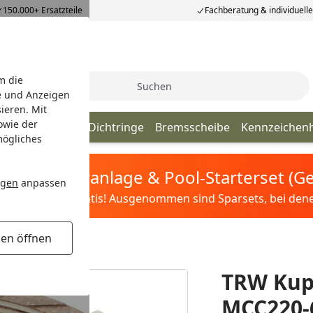
150.000+ Ersatzteile
Fachberatung & individuell
m die
Suche
e und Anzeigen
ieren. Mit
owie der
ör Ersatzteile
Dichtringe
Bremsscheibe
Kennzeichenh
mögliches
tis Sandfilteranlage & Pool-Starterset (
ngen
anpassen
ilter&Pflege gratis! Ausgenommen sind Sparsets, bei denen 
gen öffnen
220-6
TRW Kup
MCC220-