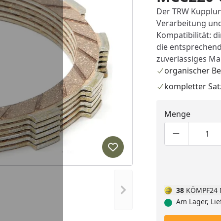
Der TRW Kupplun
Verarbeitung und 
Kompatibilität: 
die entsprechend
zuverlässiges Mar
organischer Be
kompletter Sat
Menge
Produktmen
Pro
Produkt zur Wunschliste hi
Nächstes Bild anzeigen
38
KÖMPF24 
Am Lager, Lie