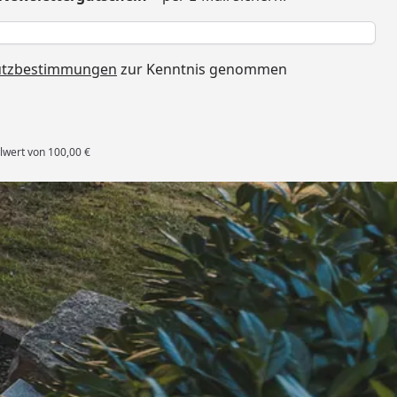
h
utzbestimmungen
zur Kenntnis genommen
lwert von 100,00 €