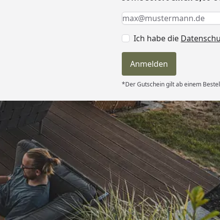
Keine Eingabe erforderlic
Eingabe erforderlich
E-Mail *
Ich habe die
Datensch
Anmelden
*Der Gutschein gilt ab einem Bestel
Versand
erung als
kt passt. “
6