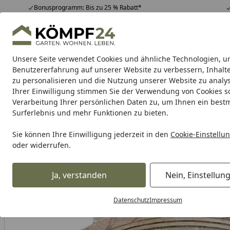
Bonusprogramm: Bis zu 25 % Rabatt*
Hotline
07051 / 9 22 22
4,81
/ 5
Mo-Fr. 8-16 Uhr
25.964 Bewertungen
Unsere Seite verwendet Cookies und ähnliche Technologien, u
Alle Produkte
Highlights
Tipps & Tricks
Alle Produkte
Benutzererfahrung auf unserer Website zu verbessern, Inhalt
zu personalisieren und die Nutzung unserer Website zu analys
Ihrer Einwilligung stimmen Sie der Verwendung von Cookies s
TRW
Bremsbeläge
Bremsbacken
Bremsen Zubeh
Verarbeitung Ihrer persönlichen Daten zu, um Ihnen ein best
Surferlebnis und mehr Funktionen zu bieten.
Karibu Pools inkl. gra
Sie können Ihre Einwilligung jederzeit in den
Cookie-Einstellu
oder widerrufen.
Dein Traumpool im Sorglos-Paket: F
Ja, verstanden
Nein, Einstellun
TRW
Trw Kupplungen
TRW Kupplungslamellensatz MCC
Startseite
Datenschutz
Impressum