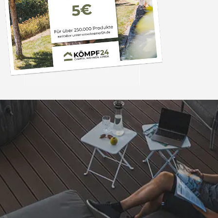
Trusted Shops
„Schnellere Lief
angekündigt. Produ
4,81
/ 5
07.08.202
25.964 Bewertungen