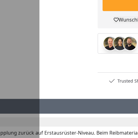
Wunschl
Pro
Deutschlands bester Händler
Trusted S
plung zurück auf Erstausrüster-Niveau. Beim Reibmaterial