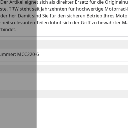
Der Artikel eignet sich als direkter Ersatz für die Origina
e. TRW steht seit Jahrzehnten für hochwertige Motorrad-Ers
der her. Damit sind Sie für den sicheren Betrieb Ihres Mot
eitsrelevanten Teilen lohnt sich der Griff zu bewährter Ma
rbindet.
alnummer: MCC220-6