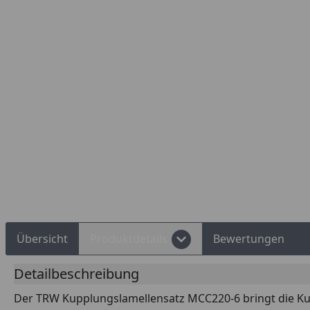
Rechnungskauf
Montageservice
Übersicht
Produktdetails
Bewertungen
Detailbeschreibung
Der TRW Kupplungslamellensatz MCC220-6 bringt die Kup