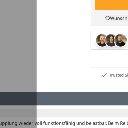
Wunschl
Pro
Deutschlands bester Händler
Trusted S
pplung wieder voll funktionsfähig und belastbar. Beim Rei