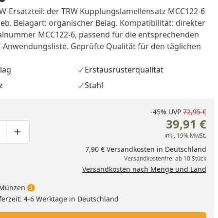
W-Ersatzteil: der TRW Kupplungslamellensatz MCC122-6
ieb. Belagart: organischer Belag. Kompatibilität: direkter
nalnummer MCC122-6, passend für die entsprechenden
-Anwendungsliste. Geprüfte Qualität für den täglichen
lag
Erstausrüsterqualität
z
Stahl
-45%
UVP
72,95 €
39,91 €
inkl. 19% MwSt.
ge um eins verringern
duktmenge manuell eingeben
Produktmenge um eins erhöhen
7,90 € Versandkosten in Deutschland
nzufügen
Versandkostenfrei ab 10 Stück
Versandkosten nach Menge und Land
Münzen
ferzeit: 4-6 Werktage in Deutschland