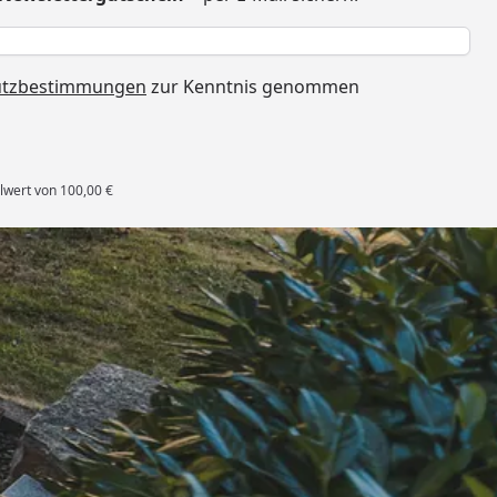
h
utzbestimmungen
zur Kenntnis genommen
lwert von 100,00 €