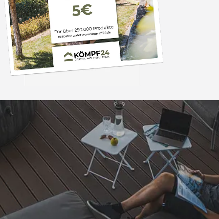
Trusted Shops
„Alles perfekt un
bearbeitet
4,81
/ 5
08.08.202
25.980 Bewertungen