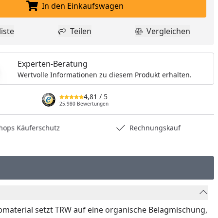
In den Einkaufswagen
In den Einkaufswagen legen
iste
Teilen
Vergleichen
dukt zur Wunschliste hinzufügen
Teilen
Produkt Vergle
Experten-Beratung
Wertvolle Informationen zu diesem Produkt erhalten.
4,81
/ 5
25.980 Bewertungen
hops Käuferschutz
Rechnungskauf
bmaterial setzt TRW auf eine organische Belagmischung,