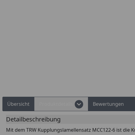
Rechnungskauf
Montageservice
Übersicht
Produktdetails
Bewertungen
Detailbeschreibung
Mit dem TRW Kupplungslamellensatz MCC122-6 ist die Ku