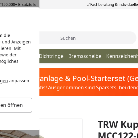
150.000+ Ersatzteile
Fachberatung & individuell
m die
Suche
e und Anzeigen
ieren. Mit
owie der
ör Ersatzteile
Dichtringe
Bremsscheibe
Kennzeichenh
mögliches
tis Sandfilteranlage & Pool-Starterset (
ngen
anpassen
ilter&Pflege gratis! Ausgenommen sind Sparsets, bei denen 
gen öffnen
122-6
TRW Kup
MCC122-