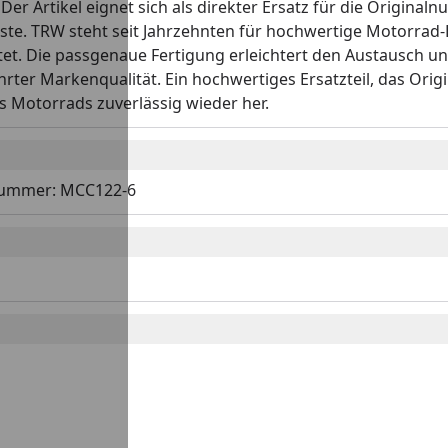
Der Artikel eignet sich als direkter Ersatz für die Origina
e. TRW steht seit Jahrzehnten für hochwertige Motorrad-Er
tet. Die passgenaue Fertigung erleichtert den Austausch un
ährter Markenqualität. Ein hochwertiges Ersatzteil, das Orig
es Motorrads zuverlässig wieder her.
alnummer: MCC122-6