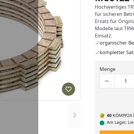
Hochwertiges TR
für sicheren Betr
Ersatz für Origi
Modelle laut TRW
Einsatz.
organischer Be
kompletter Sat
Menge
Produktmen
Pro
Produkt zur Wunschliste hi
Nächstes Bild anzeigen
40
KÖMPF24 
Am Lager, Lie