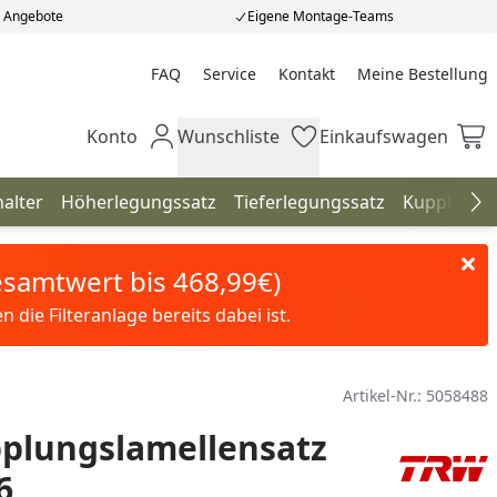
e Angebote
Eigene Montage-Teams
FAQ
Service
Kontakt
Meine Bestellung
Meine Bestellung
Konto
Wunschliste
Einkaufswagen
Mein Konto
Wunschliste
Einkaufswagen
alter
Höherlegungssatz
Tieferlegungssatz
Kupplunge
Na
Gesamtwert bis 468,99€)
die Filteranlage bereits dabei ist.
Artikel-Nr.:
5058488
plungslamellensatz
6