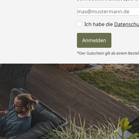
Keine Eingabe erforderlic
Eingabe erforderlich
E-Mail *
Ich habe die
Datensch
Anmelden
*Der Gutschein gilt ab einem Bestel
Versand
d schnell
 “
6