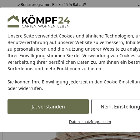
Bonusprogramm: Bis zu 25 % Rabatt*
Hotline
07051 / 9 22 22
4,81
/ 5
Mo-Fr. 8-16 Uhr
25.980 Bewertungen
Unsere Seite verwendet Cookies und ähnliche Technologien, u
Alle Produkte
Highlights
Tipps & Tricks
Alle Produkte
Benutzererfahrung auf unserer Website zu verbessern, Inhalt
zu personalisieren und die Nutzung unserer Website zu analys
Ihrer Einwilligung stimmen Sie der Verwendung von Cookies s
TRW
Bremsbeläge
Bremsbacken
Bremsen Zubeh
Verarbeitung Ihrer persönlichen Daten zu, um Ihnen ein best
Surferlebnis und mehr Funktionen zu bieten.
Karibu Pools inkl. gra
Sie können Ihre Einwilligung jederzeit in den
Cookie-Einstellu
oder widerrufen.
Dein Traumpool im Sorglos-Paket: F
Ja, verstanden
Nein, Einstellun
TRW
Trw Kupplungen
TRW Kupplungslamellensatz MCC
Startseite
Datenschutz
Impressum