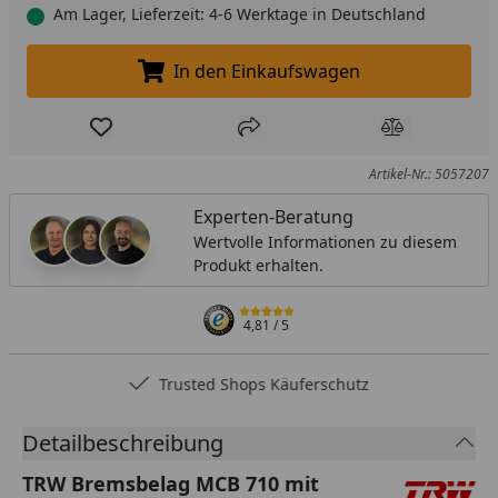
Am Lager, Lieferzeit: 4-6 Werktage in Deutschland
In den Einkaufswagen
In den Einkaufswagen legen
Produkt zur Wunschliste hinzufügen
Teilen
Produkt Ver
Artikel-Nr.: 5057207
Experten-Beratung
Wertvolle Informationen zu diesem
Produkt erhalten.
4,81
/ 5
Trusted Shops Käuferschutz
Detailbeschreibung
TRW Bremsbelag MCB 710 mit