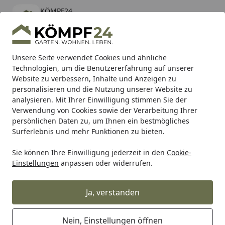
KÖMPF24
Öffnen
Banner schließen
KÖMPF24
kostenlos - Im App Store
Alle Produkte
Mein Konto
Wunschl
Eink
Unsere Seite verwendet Cookies und ähnliche
Technologien, um die Benutzererfahrung auf unserer
Hotline
4,81
/ 5
Suchen
Website zu verbessern, Inhalte und Anzeigen zu
personalisieren und die Nutzung unserer Website zu
analysieren. Mit Ihrer Einwilligung stimmen Sie der
Karibu Pools inkl. gratis Sandfilteranlage & Pool-
Verwendung von Cookies sowie der Verarbeitung Ihrer
Starterset (Gesamtwert bis 468,99€)
persönlichen Daten zu, um Ihnen ein bestmögliches
Surferlebnis und mehr Funktionen zu bieten.
Sie können Ihre Einwilligung jederzeit in den
Cookie-
TRW
Trw Bremsbeläge
TRW Bremsbelag MCB 710 mit Z
Einstellungen
anpassen oder widerrufen.
Startseite
TRW Bremsbelag MCB 710 mit
Zulassung
Ja, verstanden
Nein, Einstellungen öffnen