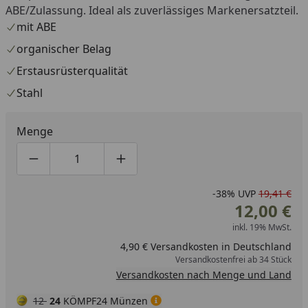
ABE/Zulassung. Ideal als zuverlässiges Markenersatzteil.
mit ABE
organischer Belag
Erstausrüsterqualität
Stahl
Menge
Produktmenge um eins verringern
Produktmenge manuell eingeben
Produktmenge um eins erhöhen
-38%
UVP
19,41 €
12,00 €
inkl. 19% MwSt.
4,90 € Versandkosten in Deutschland
Versandkostenfrei ab 34 Stück
Versandkosten nach Menge und Land
12
24
KÖMPF24 Münzen