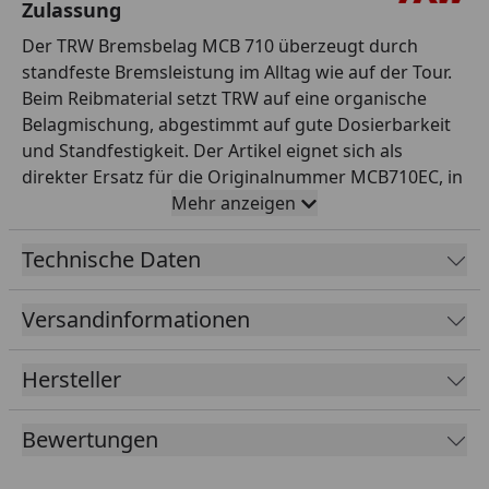
Zulassung
Der TRW Bremsbelag MCB 710 überzeugt durch
standfeste Bremsleistung im Alltag wie auf der Tour.
Beim Reibmaterial setzt TRW auf eine organische
Belagmischung, abgestimmt auf gute Dosierbarkeit
und Standfestigkeit. Der Artikel eignet sich als
direkter Ersatz für die Originalnummer MCB710EC, in
Erstausrüster-Qualität und passt für die
Mehr anzeigen
entsprechenden Modelle laut TRW-Anwendungsliste.
Dank Zulassung ist der Einsatz im Straßenverkehr
Technische Daten
ohne zusätzliche Eintragung möglich. Als
renommierter Spezialist für Sicherheitsteile steht
Versandinformationen
TRW für geprüfte Qualität und Zuverlässigkeit. Damit
sind Sie für den sicheren Betrieb Ihres Motorrads
Hersteller
bestens gerüstet. So stellen Sie die Sicherheit und
Funktion Ihres Motorrads zuverlässig wieder her. Die
Bewertungen
Montage sollte fachgerecht und nach
Herstellervorgaben erfolgen.