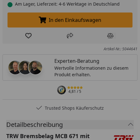
Am Lager, Lieferzeit: 4-6 Werktage in Deutschland
In den Einkaufswagen
In den Einkaufswagen legen
Produkt zur Wunschliste hinzufügen
Teilen
Produkt Ver
Artikel-Nr.: 5044641
Experten-Beratung
Wertvolle Informationen zu diesem
Produkt erhalten.
4,81
/ 5
Trusted Shops Käuferschutz
Detailbeschreibung
TRW Bremsbelag MCB 671 mit