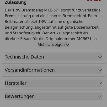
Zulassung
Der TRW Bremsbelag MCB 671 sorgt für zuverlässige
Bremsleistung und ein sicheres Bremsgefühl. Beim
Reibmaterial setzt TRW auf eine organische
Belagmischung, abgestimmt auf gute Dosierbarkeit
und Standfestigkeit. Der Artikel eignet sich als
direkter Ersatz für die Originalnummer MCB671, in
Erstausrüster-Qualität und passt für die
Mehr anzeigen
entsprechenden Modelle laut TRW-Anwendungsliste.
Dank Zulassung ist der Einsatz im Straßenverkehr
Technische Daten
ohne zusätzliche Eintragung möglich. Als
renommierter Spezialist für Sicherheitsteile steht
Versandinformationen
TRW für geprüfte Qualität und Zuverlässigkeit. So
stellen Sie die Sicherheit und Funktion Ihres
Hersteller
Motorrads zuverlässig wieder her. Damit sind Sie für
den sicheren Betrieb Ihres Motorrads bestens
Bewertungen
gerüstet. Ein hochwertiges Ersatzteil, das
Originalqualität mit gutem Preis-Leistungs-Verhältnis