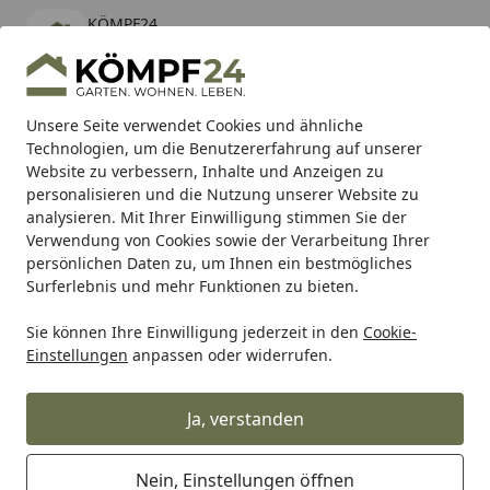
KÖMPF24
Öffnen
Banner schließen
KÖMPF24
kostenlos - Im App Store
Alle Produkte
Mein Konto
Wunschl
Eink
Unsere Seite verwendet Cookies und ähnliche
Technologien, um die Benutzererfahrung auf unserer
Hotline
4,81
/ 5
Suchen
Website zu verbessern, Inhalte und Anzeigen zu
personalisieren und die Nutzung unserer Website zu
analysieren. Mit Ihrer Einwilligung stimmen Sie der
Karibu Pools inkl. gratis Sandfilteranlage & Pool-
Verwendung von Cookies sowie der Verarbeitung Ihrer
Starterset (Gesamtwert bis 468,99€)
persönlichen Daten zu, um Ihnen ein bestmögliches
Surferlebnis und mehr Funktionen zu bieten.
Sie können Ihre Einwilligung jederzeit in den
Cookie-
TRW
Trw Bremsbeläge
TRW Bremsbelag MCB 671 mit Z
Einstellungen
anpassen oder widerrufen.
Startseite
TRW Bremsbelag MCB 671 mit
Zulassung
Ja, verstanden
Nein, Einstellungen öffnen