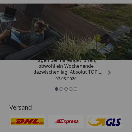
Trusted Shops
4,81
/ 5
„Die Bestellung ist innerhalb von 4
Tagen bei mir eingetroffen,
obwohl ein Wochenende
dazwischen lag. Absolut TOP!
Sicherlich nicht die letzte
07.08.2026
Bestellung. Vielen Dank und weiter
so.“
Versand