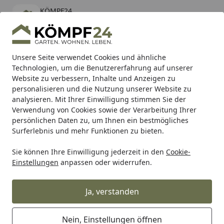
KÖMPF24
Öffnen
Banner schließen
KÖMPF24
kostenlos - Im App Store
Alle Produkte
Mein Konto
Wunschl
Eink
Unsere Seite verwendet Cookies und ähnliche
Technologien, um die Benutzererfahrung auf unserer
Hotline
4,81
/ 5
Suchen
Website zu verbessern, Inhalte und Anzeigen zu
personalisieren und die Nutzung unserer Website zu
analysieren. Mit Ihrer Einwilligung stimmen Sie der
Karibu Pools inkl. gratis Sandfilteranlage & Pool-
Verwendung von Cookies sowie der Verarbeitung Ihrer
Starterset (Gesamtwert bis 468,99€)
persönlichen Daten zu, um Ihnen ein bestmögliches
Surferlebnis und mehr Funktionen zu bieten.
Sie können Ihre Einwilligung jederzeit in den
Cookie-
TRW
Trw Bremsbeläge
TRW Bremsbelag MCB 666 mit Z
Einstellungen
anpassen oder widerrufen.
Startseite
TRW Bremsbelag MCB 666 mit
Zulassung
Ja, verstanden
Nein, Einstellungen öffnen