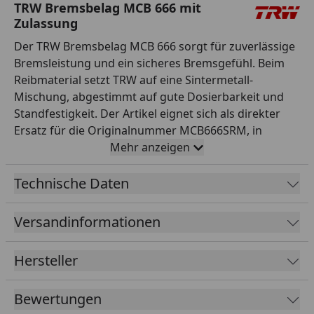
TRW Bremsbelag MCB 666 mit
Zulassung
Der TRW Bremsbelag MCB 666 sorgt für zuverlässige
Bremsleistung und ein sicheres Bremsgefühl. Beim
Reibmaterial setzt TRW auf eine Sintermetall-
Mischung, abgestimmt auf gute Dosierbarkeit und
Standfestigkeit. Der Artikel eignet sich als direkter
Ersatz für die Originalnummer MCB666SRM, in
Erstausrüster-Qualität und passt für die
Mehr anzeigen
entsprechenden Modelle laut TRW-Anwendungsliste.
Dank Zulassung ist der Einsatz im Straßenverkehr
Technische Daten
ohne zusätzliche Eintragung möglich. TRW gehört zu
den weltweit führenden Herstellern von Brems- und
Versandinformationen
Kupplungskomponenten und beliefert auch die
Erstausrüstung. Die Montage sollte fachgerecht und
Hersteller
nach Herstellervorgaben erfolgen. So stellen Sie die
Sicherheit und Funktion Ihres Motorrads zuverlässig
Bewertungen
wieder her. Gerade bei sicherheitsrelevanten Teilen