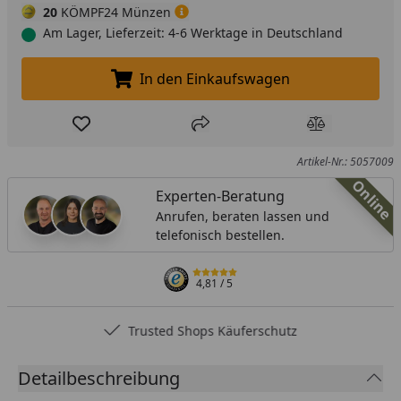
20
KÖMPF24 Münzen
Am Lager, Lieferzeit: 4-6 Werktage in Deutschland
In den Einkaufswagen
In den Einkaufswagen legen
Produkt zur Wunschliste hinzufügen
Teilen
Produkt Ver
Artikel-Nr.: 5057009
Online
Experten-Beratung
Anrufen, beraten lassen und
telefonisch bestellen.
4,81
/ 5
Trusted Shops Käuferschutz
Detailbeschreibung