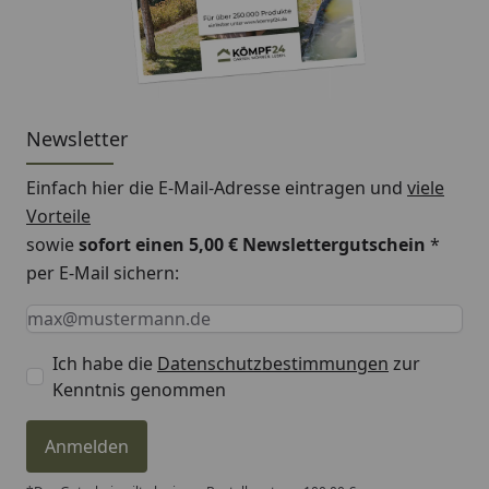
Newsletter
Einfach hier die E-Mail-Adresse eintragen und
viele
Vorteile
sowie
sofort einen 5,00 € Newslettergutschein
*
per E-Mail sichern:
Keine Eingabe erforderlich
Eingabe erforderlich
E-Mail *
Ich habe die
Datenschutzbestimmungen
zur
Kenntnis genommen
Anmelden