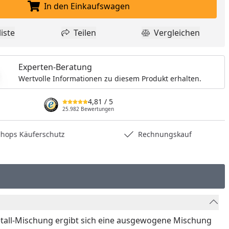
In den Einkaufswagen
In den Einkaufswagen legen
iste
Teilen
Vergleichen
dukt zur Wunschliste hinzufügen
Teilen
Produkt Vergle
Experten-Beratung
Wertvolle Informationen zu diesem Produkt erhalten.
4,81
/ 5
25.982 Bewertungen
hops Käuferschutz
Rechnungskauf
tall-Mischung ergibt sich eine ausgewogene Mischung