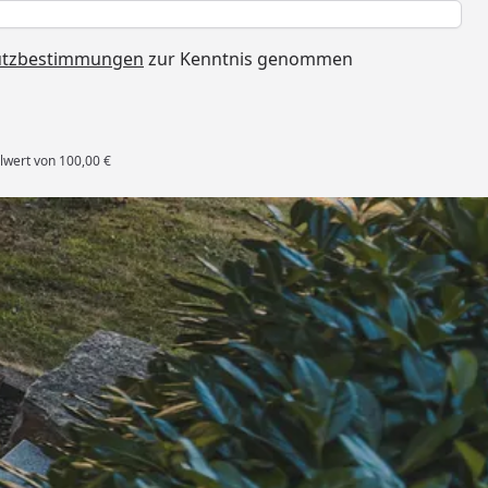
h
utzbestimmungen
zur Kenntnis genommen
lwert von 100,00 €