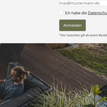
Keine Eingabe erforderlic
Eingabe erforderlich
E-Mail *
Ich habe die
Datensch
Anmelden
*Der Gutschein gilt ab einem Bestel
Versand
und sehr gute
“
6