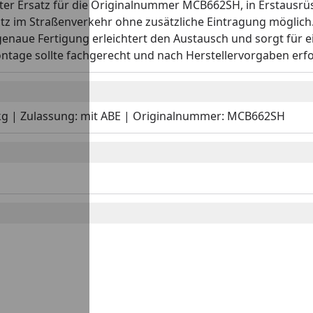
irekter Ersatz für die Originalnummer MCB662SH, in Erstausr
z im Straßenverkehr ohne zusätzliche Eintragung möglich. A
enaue Fertigung erleichtert den Austausch und sorgt für ei
ontage sollte fachgerecht und nach Herstellervorgaben erfo
56 kg | Zulassung: mit ABE | Originalnummer: MCB662SH