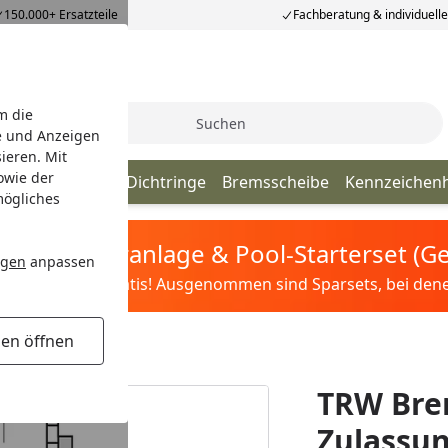
150.000+ Ersatzteile
Fachberatung & individuell
m die
Suche
e und Anzeigen
ieren. Mit
owie der
ör Ersatzteile
Dichtringe
Bremsscheibe
Kennzeichenh
mögliches
tis Sandfilteranlage & Pool-Starterset (
ngen
anpassen
ilter&Pflege gratis! Ausgenommen sind Sparsets, bei denen 
gen öffnen
ulassung
TRW Bre
Zulassu