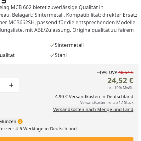
ag MCB 662 bietet zuverlässige Qualität in
eau. Belagart: Sintermetall. Kompatibilität: direkter Ersatz
mer MCB662SH, passend für die entsprechenden Modelle
ngsliste, mit ABE/Zulassung. Originalqualität zu fairem
Sintermetall
ualität
Stahl
-49%
UVP
48,54 €
24,52 €
inkl. 19% MwSt.
ge um eins verringern
duktmenge manuell eingeben
Produktmenge um eins erhöhen
4,90 € Versandkosten in Deutschland
nzufügen
Versandkostenfrei ab 17 Stück
Versandkosten nach Menge und Land
Münzen
ferzeit: 4-6 Werktage in Deutschland