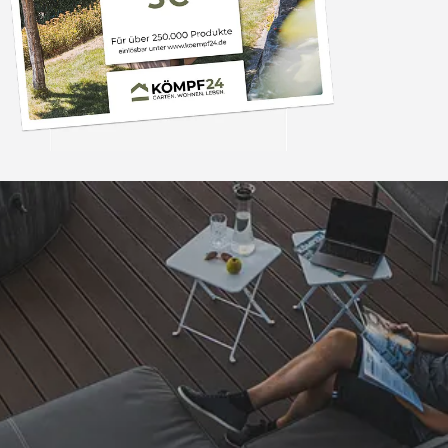
Trusted Shops
„Schnelle Lieferung 
Qualität 
4,81
/ 5
08.08.202
25.982 Bewertungen