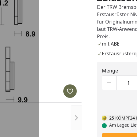
Der TRW Bremsbel
Erstausrüster-Niv
für Originalnum
laut TRW-Anwendu
Preis.
mit ABE
Erstausrüsterq
Menge
Produktmen
Pro
Produkt zur Wunschliste hi
Nächstes Bild anzeigen
25
KÖMPF24 
Am Lager, Lie