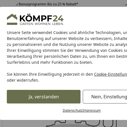
Bonusprogramm: Bis zu 25 % Rabatt*
Hotline
07051 / 9 22 22
4,81
/ 5
Mo-Fr. 8-16 Uhr
25.982 Bewertungen
Unsere Seite verwendet Cookies und ähnliche Technologien, u
Alle Produkte
Highlights
Tipps & Tricks
Alle Produkte
Benutzererfahrung auf unserer Website zu verbessern, Inhalt
zu personalisieren und die Nutzung unserer Website zu analys
Ihrer Einwilligung stimmen Sie der Verwendung von Cookies s
TRW
Bremsbeläge
Bremsbacken
Bremsen Zubeh
Verarbeitung Ihrer persönlichen Daten zu, um Ihnen ein best
Surferlebnis und mehr Funktionen zu bieten.
Karibu Pools inkl. gra
Sie können Ihre Einwilligung jederzeit in den
Cookie-Einstellu
oder widerrufen.
Dein Traumpool im Sorglos-Paket: F
Ja, verstanden
Nein, Einstellun
TRW
Trw Bremsbeläge
TRW Bremsbelag MCB 662 mit Z
Startseite
Datenschutz
Impressum