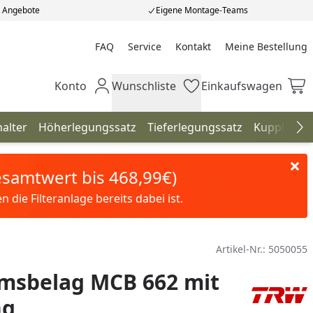
e Angebote
Eigene Montage-Teams
FAQ
Service
Kontakt
Meine Bestellung
Meine Bestellung
Konto
Wunschliste
Einkaufswagen
Mein Konto
Wunschliste
Einkaufswagen
alter
Höherlegungssatz
Tieferlegungssatz
Kupplunge
Na
Gesamtwert bis 468,99€)
die Filteranlage bereits dabei ist.
Artikel-Nr.:
5050055
msbelag MCB 662 mit
ng