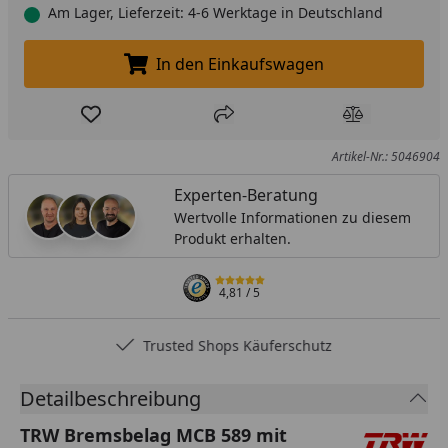
Am Lager, Lieferzeit: 4-6 Werktage in Deutschland
In den Einkaufswagen
In den Einkaufswagen legen
Produkt zur Wunschliste hinzufügen
Teilen
Produkt Ver
Artikel-Nr.: 5046904
Experten-Beratung
Wertvolle Informationen zu diesem
Produkt erhalten.
4,81
/ 5
Trusted Shops Käuferschutz
Detailbeschreibung
TRW Bremsbelag MCB 589 mit