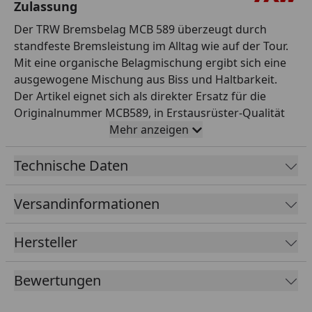
Zulassung
Der TRW Bremsbelag MCB 589 überzeugt durch
standfeste Bremsleistung im Alltag wie auf der Tour.
Mit eine organische Belagmischung ergibt sich eine
ausgewogene Mischung aus Biss und Haltbarkeit.
Der Artikel eignet sich als direkter Ersatz für die
Originalnummer MCB589, in Erstausrüster-Qualität
und passt für die entsprechenden Modelle laut TRW-
Mehr anzeigen
Anwendungsliste. Die ABE sorgt für einen legalen und
unkomplizierten Einsatz im öffentlichen
Technische Daten
Straßenverkehr. TRW steht seit Jahrzehnten für
hochwertige Motorrad-Ersatzteile mit Erstausrüster-
Versandinformationen
Anspruch. Damit sind Sie für den sicheren Betrieb
Ihres Motorrads bestens gerüstet. Ein hochwertiges
Hersteller
Ersatzteil, das Originalqualität mit gutem Preis-
Leistungs-Verhältnis verbindet. Gerade bei
Bewertungen
sicherheitsrelevanten Teilen lohnt sich der Griff zu
bewährter Markenqualität.