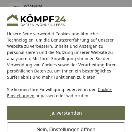
KÖMPF24
Öffnen
Banner schließen
KÖMPF24
kostenlos - Im App Store
Alle Produkte
Mein Konto
Wunschl
Eink
Unsere Seite verwendet Cookies und ähnliche
Technologien, um die Benutzererfahrung auf unserer
Hotline
4,81
/ 5
Suchen
Website zu verbessern, Inhalte und Anzeigen zu
personalisieren und die Nutzung unserer Website zu
analysieren. Mit Ihrer Einwilligung stimmen Sie der
Karibu Pools inkl. gratis Sandfilteranlage & Pool-
Verwendung von Cookies sowie der Verarbeitung Ihrer
Starterset (Gesamtwert bis 468,99€)
persönlichen Daten zu, um Ihnen ein bestmögliches
Surferlebnis und mehr Funktionen zu bieten.
Sie können Ihre Einwilligung jederzeit in den
Cookie-
TRW
Trw Bremsbeläge
TRW Bremsbelag MCB 589 mit Z
Einstellungen
anpassen oder widerrufen.
Startseite
TRW Bremsbelag MCB 589 mit
Zulassung
Ja, verstanden
Nein, Einstellungen öffnen