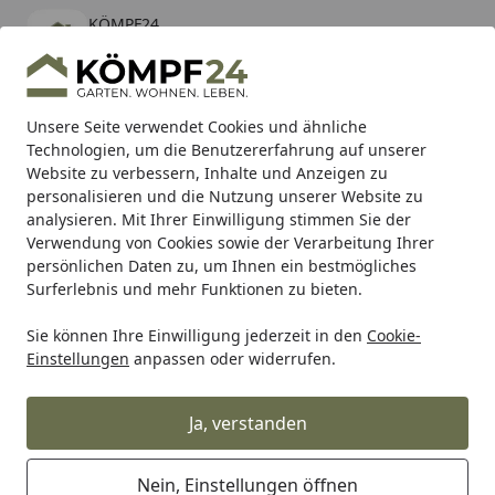
KÖMPF24
Öffnen
Banner schließen
KÖMPF24
kostenlos - Im App Store
Alle Produkte
Mein Konto
Wunschl
Eink
Unsere Seite verwendet Cookies und ähnliche
Technologien, um die Benutzererfahrung auf unserer
Hotline
4,81
/ 5
Suchen
Website zu verbessern, Inhalte und Anzeigen zu
personalisieren und die Nutzung unserer Website zu
analysieren. Mit Ihrer Einwilligung stimmen Sie der
Karibu Pools inkl. gratis Sandfilteranlage & Pool-
Verwendung von Cookies sowie der Verarbeitung Ihrer
Starterset (Gesamtwert bis 468,99€)
persönlichen Daten zu, um Ihnen ein bestmögliches
Surferlebnis und mehr Funktionen zu bieten.
Sie können Ihre Einwilligung jederzeit in den
Cookie-
TRW
Trw Bremsbeläge
TRW Bremsbelag MCB 549 mit Z
Einstellungen
anpassen oder widerrufen.
Startseite
TRW Bremsbelag MCB 549 mit
Zulassung
Ja, verstanden
Nein, Einstellungen öffnen