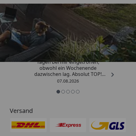
Trusted Shops
4,81
/ 5
„Die Bestellung ist innerhalb von 4
Tagen bei mir eingetroffen,
obwohl ein Wochenende
dazwischen lag. Absolut TOP!
Sicherlich nicht die letzte
07.08.2026
Bestellung. Vielen Dank und weiter
so.“
Versand