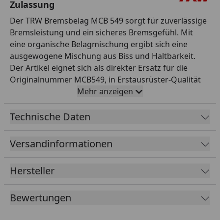
Zulassung
Der TRW Bremsbelag MCB 549 sorgt für zuverlässige
Bremsleistung und ein sicheres Bremsgefühl. Mit
eine organische Belagmischung ergibt sich eine
ausgewogene Mischung aus Biss und Haltbarkeit.
Der Artikel eignet sich als direkter Ersatz für die
Originalnummer MCB549, in Erstausrüster-Qualität
und passt für die entsprechenden Modelle laut TRW-
Mehr anzeigen
Anwendungsliste. Die ABE sorgt für einen legalen und
unkomplizierten Einsatz im öffentlichen
Technische Daten
Straßenverkehr. TRW steht seit Jahrzehnten für
hochwertige Motorrad-Ersatzteile mit Erstausrüster-
Versandinformationen
Anspruch. Gerade bei sicherheitsrelevanten Teilen
lohnt sich der Griff zu bewährter Markenqualität.
Hersteller
Verlassen Sie sich auf geprüfte Komponenten, die im
täglichen Einsatz überzeugen. So stellen Sie die
Bewertungen
Sicherheit und Funktion Ihres Motorrads zuverlässig
wieder her.