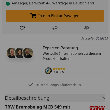
Am Lager, Lieferzeit: 4-6 Werktage in Deutschland
In den Einkaufswagen
In den Einkaufswagen legen
Produkt zur Wunschliste hinzufügen
Teilen
Produkt Ver
Artikel-Nr.: 5049653
Experten-Beratung
Wertvolle Informationen zu diesem
Produkt erhalten.
4,81
/ 5
Trusted Shops Käuferschutz
Detailbeschreibung
TRW Bremsbelag MCB 549 mit