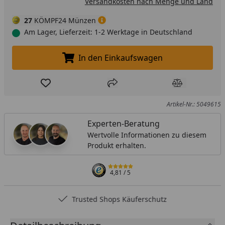
Versandkosten nach Menge und Land
27
KÖMPF24 Münzen
Am Lager, Lieferzeit: 1-2 Werktage in Deutschland
In den Einkaufswagen
In den Einkaufswagen legen
Produkt zur Wunschliste hinzufügen
Teilen
Produkt Ver
Artikel-Nr.: 5049615
Experten-Beratung
Wertvolle Informationen zu diesem
Produkt erhalten.
4,81
/ 5
Trusted Shops Käuferschutz