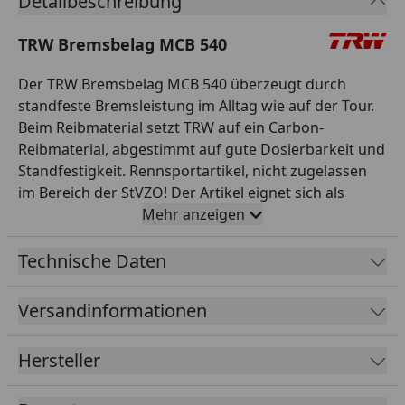
Detailbeschreibung
TRW Bremsbelag MCB 540
Der TRW Bremsbelag MCB 540 überzeugt durch
standfeste Bremsleistung im Alltag wie auf der Tour.
Beim Reibmaterial setzt TRW auf ein Carbon-
Reibmaterial, abgestimmt auf gute Dosierbarkeit und
Standfestigkeit. Rennsportartikel, nicht zugelassen
im Bereich der StVZO! Der Artikel eignet sich als
direkter Ersatz für die Originalnummer MCB540CRQ,
Mehr anzeigen
in Erstausrüster-Qualität und passt für die
entsprechenden Modelle laut TRW-Anwendungsliste.
Technische Daten
Als renommierter Spezialist für Sicherheitsteile steht
TRW für geprüfte Qualität und Zuverlässigkeit.
Versandinformationen
Verlassen Sie sich auf geprüfte Komponenten, die im
täglichen Einsatz überzeugen. So stellen Sie die
Hersteller
Sicherheit und Funktion Ihres Motorrads zuverlässig
wieder her. Damit sind Sie für den sicheren Betrieb