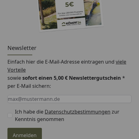
Newsletter
Einfach hier die E-Mail-Adresse eintragen und
viele
Vorteile
sowie
sofort einen 5,00 € Newslettergutschein
*
per E-Mail sichern:
Keine Eingabe erforderlich
Eingabe erforderlich
E-Mail *
Ich habe die
Datenschutzbestimmungen
zur
Kenntnis genommen
Anmelden