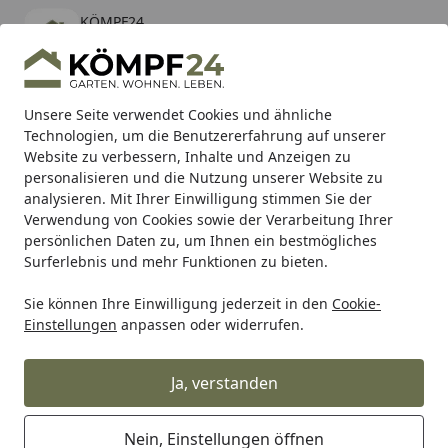
KÖMPF24
Öffnen
Banner schließen
KÖMPF24
kostenlos - Im App Store
Alle Produkte
Mein Konto
Wunschl
Eink
Unsere Seite verwendet Cookies und ähnliche
Technologien, um die Benutzererfahrung auf unserer
Hotline
4,81
/ 5
Suchen
Website zu verbessern, Inhalte und Anzeigen zu
personalisieren und die Nutzung unserer Website zu
analysieren. Mit Ihrer Einwilligung stimmen Sie der
Karibu Pools inkl. gratis Sandfilteranlage & Pool-
Verwendung von Cookies sowie der Verarbeitung Ihrer
Starterset (Gesamtwert bis 468,99€)
persönlichen Daten zu, um Ihnen ein bestmögliches
Surferlebnis und mehr Funktionen zu bieten.
Sie können Ihre Einwilligung jederzeit in den
Cookie-
TRW
Trw Bremsbeläge
TRW Bremsbelag MCB 540
Einstellungen
anpassen oder widerrufen.
Startseite
TRW Bremsbelag MCB 540
Ja, verstanden
% Aktion
Nein, Einstellungen öffnen