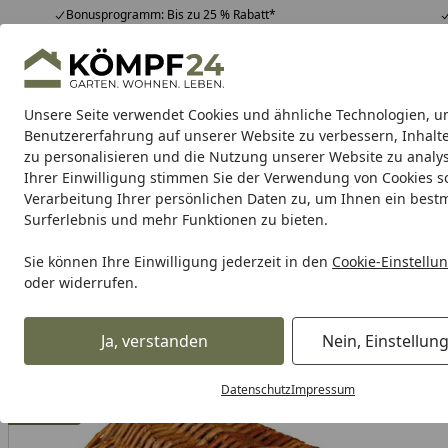
Bonusprogramm: Bis zu 25 % Rabatt*
Hotline
07051 / 9 22 22
4,81
/ 5
Mo-Fr. 8-16 Uhr
25.957 Bewertungen
Unsere Seite verwendet Cookies und ähnliche Technologien, u
Alle Produkte
Highlights
Tipps & Tricks
Alle Produkte
Benutzererfahrung auf unserer Website zu verbessern, Inhalt
zu personalisieren und die Nutzung unserer Website zu analys
Ihrer Einwilligung stimmen Sie der Verwendung von Cookies s
Tierbedarf & Tiernahrung
Hunde
Katzen
Kleint
Verarbeitung Ihrer persönlichen Daten zu, um Ihnen ein best
Surferlebnis und mehr Funktionen zu bieten.
Karibu Pools inkl. gra
Sie können Ihre Einwilligung jederzeit in den
Cookie-Einstellu
oder widerrufen.
Dein Traumpool im Sorglos-Paket: F
Ja, verstanden
Nein, Einstellun
Tierbedarf & Tiernahrung
Kleintierbedarf
Zubehör für K
Startseite
Datenschutz
Impressum
Angebot