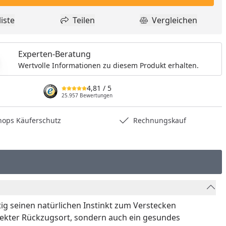
iste
Teilen
Vergleichen
dukt zur Wunschliste hinzufügen
Teilen
Produkt Vergle
Experten-Beratung
Wertvolle Informationen zu diesem Produkt erhalten.
4,81
/ 5
25.957 Bewertungen
hops Käuferschutz
Rechnungskauf
tig seinen natürlichen Instinkt zum Verstecken
rfekter Rückzugsort, sondern auch ein gesundes