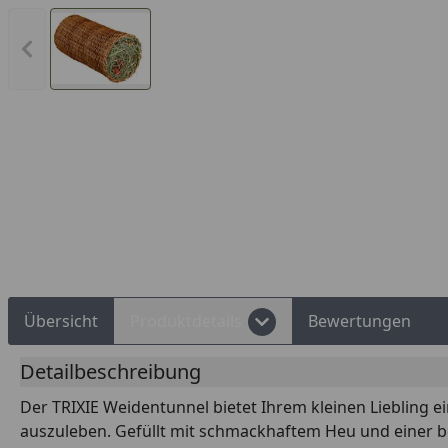
Vorheriges Bild anzeigen
Rechnungskauf
Montageservice
Übersicht
Produktdetails
Bewertungen
Detailbeschreibung
Der TRIXIE Weidentunnel bietet Ihrem kleinen Liebling e
auszuleben. Gefüllt mit schmackhaftem Heu und einer be