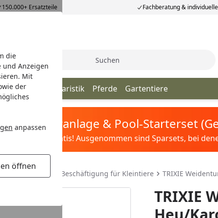
150.000+ Ersatzteile
Fachberatung & individuell
m die
Suche
e und Anzeigen
ieren. Mit
owie der
iere
Vögel
Aquaristik
Pferde
Gartentiere
mögliches
tis Sandfilteranlage & Pool-Starterset (
ngen
anpassen
ilter&Pflege gratis! Ausgenommen sind Sparsets, bei denen 
gen öffnen
leintiere
Spiel & Beschäftigung für Kleintiere
TRIXIE Weidentun
TRIXIE W
Heu/Karo