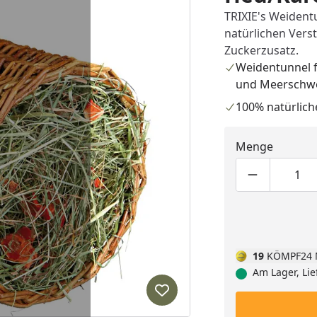
TRIXIE's Weident
natürlichen Verst
Zuckerzusatz.
Weidentunnel 
und Meerschw
100% natürlich
Menge
Produktmen
Pro
19
KÖMPF24 
Am Lager, Lie
Produkt zur Wunschliste hi