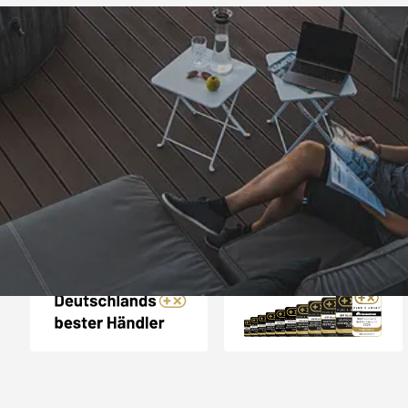
Trusted Shops
„- Retouren Bearbe
umgehend erl
4,81
/ 5
04.08.202
25.957 Bewertungen
Auszeichnungen