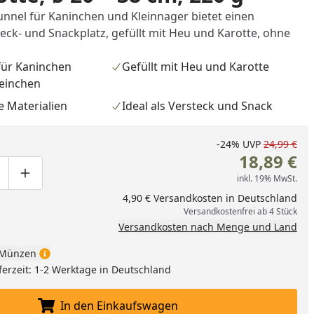
unnel für Kaninchen und Kleinnager bietet einen
eck- und Snackplatz, gefüllt mit Heu und Karotte, ohne
für Kaninchen
Gefüllt mit Heu und Karotte
einchen
e Materialien
Ideal als Versteck und Snack
-24%
UVP
24,99 €
18,89 €
inkl. 19% MwSt.
ge um eins verringern
duktmenge manuell eingeben
Produktmenge um eins erhöhen
4,90 € Versandkosten in Deutschland
Versandkostenfrei ab 4 Stück
Versandkosten nach Menge und Land
Münzen
ferzeit: 1-2 Werktage in Deutschland
nzufügen
In den Einkaufswagen
In den Einkaufswagen legen