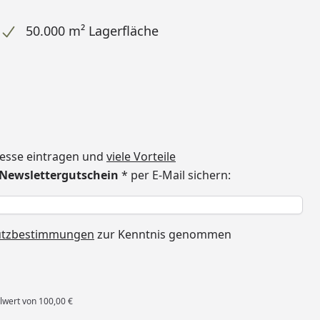
50.000 m² Lagerfläche
dresse eintragen und
viele Vorteile
€ Newslettergutschein
* per E-Mail sichern:
h
utzbestimmungen
zur Kenntnis genommen
lwert von 100,00 €