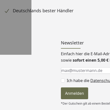
Deutschlands bester Händler
Newsletter
Einfach hier die E-Mail-A
sowie
sofort einen 5,00 
Keine Eingabe erforderlic
Eingabe erforderlich
E-Mail *
Ich habe die
Datensch
Anmelden
*Der Gutschein gilt ab einem Bestel