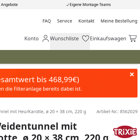
e Angebote
Eigene Montage-Teams
FAQ
Service
Kontakt
Meine Bestellung
Meine Bestellung
Konto
Wunschliste
Einkaufswagen
Mein Konto
Wunschliste
Einkaufswagen
Gesamtwert bis 468,99€)
die Filteranlage bereits dabei ist.
nel mit Heu/Karotte, ø 20 × 38 cm, 220 g
Artikel-Nr.:
8562029
eidentunnel mit
tte, ø 20 × 38 cm, 220 g