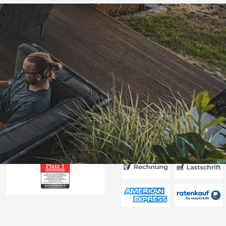
Versand
itung wurde
edigt“
6
Akzeptierte Zahlungsa