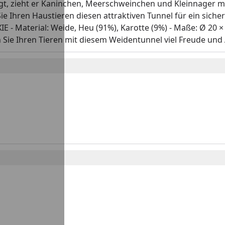
igt, zieht er Kaninchen, Meerschweinchen und Kleinnager 
Sie Ihren Haustieren diesen attraktiven Tunnel für ein sich
IE - Material: Weide, Heu (91%), Karotte (9%) - Maße: Ø 20 
en Sie Ihren Tieren mit diesem Weidentunnel viel Freude un