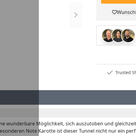
Wunschl
Nächstes Bild anzeigen
Pro
Deutschlands bester Händler
Trusted S
ine wunderbare Möglichkeit, sich auszutoben und gleichzei
sonderen Note Karotte ist dieser Tunnel nicht nur ein pe