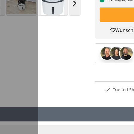
Nächstes Bild anzeigen
Wunschl
Pro
Deutschlands bester Händler
Trusted S