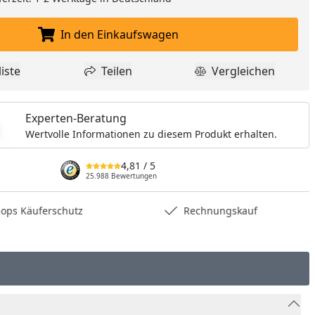
In den Einkaufswagen
In den Einkaufswagen legen
iste
Teilen
Vergleichen
dukt zur Wunschliste hinzufügen
Teilen
Produkt Vergle
Experten-Beratung
Wertvolle Informationen zu diesem Produkt erhalten.
4,81
/ 5
25.988 Bewertungen
hops Käuferschutz
Rechnungskauf