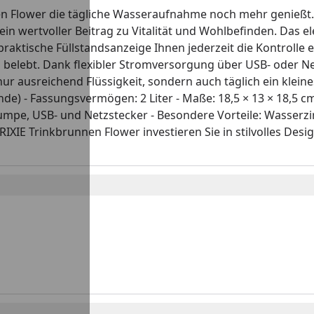
nen Flower die tägliche Wasseraufnahme noch mehr genießt. 
ein wertvoller Beitrag zu Vitalität und Wohlbefinden. Das 
ktische Füllstandsanzeige Ihnen jederzeit die Kontrolle erl
 und belebt. Dank flexibler Stromversorgung über USB- oder
nur ausreichend Flüssigkeit, sondern auch täglich ein kleine
) - Fassungsvermögen: 2 Liter - Maße: 18,5 × 13 × 18,5 cm (
Pumpe, USB- und Netzstecker - Besondere Vorteile: Wasserzi
XIE Trinkbrunnen Flower investieren Sie in stilvolles Desig