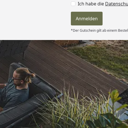
Ich habe die
Datensch
Anmelden
*Der Gutschein gilt ab einem Bestel
Versand
ndlich,macht
on “
6
Akzeptierte Zahlungsa