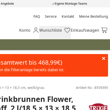
e Angebote
Eigene Montage-Teams
FAQ
Service
Kontakt
Meine Bestellung
Meine Bestellung
Konto
Wunschliste
Einkaufswagen
Mein Konto
Wunschliste
Einkaufswagen
Gesamtwert bis 468,99€)
die Filteranlage bereits dabei ist.
,5 × 13 × 18,5 cm, weiß/grau
Artikel-Nr.:
8559395
rinkbrunnen Flower,
f, 2 l/18,5 × 13 × 18,5