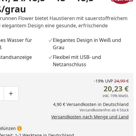
ß/grau
brunnen Flower bietet Haustieren mit sauerstoffreichem
nd elegantem Design eine gesunde, erfrischende
hes Wasser für
Elegantes Design in Weiß und
ß
Grau
lstandsanzeige
Flexibel mit USB- und
Netzanschluss
-19%
UVP
24,99 €
20,23 €
inkl. 19% MwSt.
ge um eins verringern
duktmenge manuell eingeben
Produktmenge um eins erhöhen
4,90 € Versandkosten in Deutschland
Versandkostenfrei ab 4 Stück
nzufügen
Versandkosten nach Menge und Land
Münzen
ferzeit: 1-2 Werktage in Deutschland