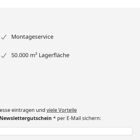
Montageservice
50.000 m² Lagerfläche
dresse eintragen und
viele Vorteile
€ Newslettergutschein
* per E-Mail sichern:
h