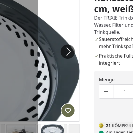
cm, wei
Der TRIXIE Trink
Wasser, Filter u
Trinkquelle.
Sauerstoffreic
mehr Trinkspa
Praktische Fül
integriert
Menge
Produktmen
Pro
Produkt zur Wunschliste hi
21
KÖMPF24 
Am Lager, Lie