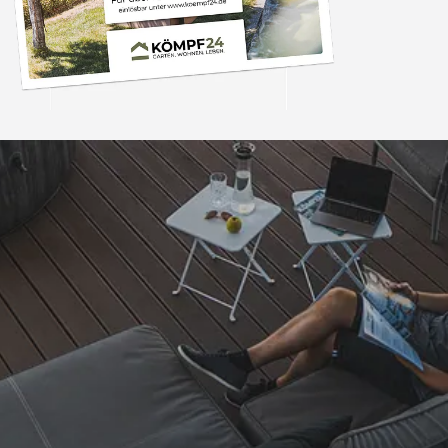
Trusted Shops
„Super,leicht und ha
seine Funkti
4,81
/ 5
09.08.202
25.988 Bewertungen
Auszeichnungen