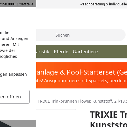
150.000+ Ersatzteile
Fachberatung & individuell
m die
Suche
e und Anzeigen
ieren. Mit
owie der
iere
Vögel
Aquaristik
Pferde
Gartentiere
mögliches
tis Sandfilteranlage & Pool-Starterset (
ngen
anpassen
ilter&Pflege gratis! Ausgenommen sind Sparsets, bei denen 
gen öffnen
Co
Hundenäpfe
TRIXIE Trinkbrunnen Flower, Kunststoff, 2 l/18
TRIXIE T
Kunststof