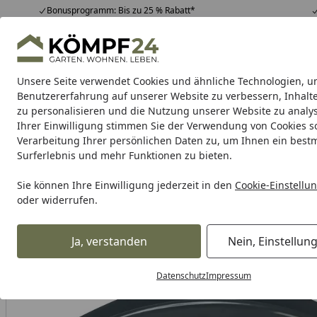
Bonusprogramm: Bis zu 25 % Rabatt*
Hotline
07051 / 9 22 22
4,81
/ 5
Mo-Fr. 8-16 Uhr
25.988 Bewertungen
Unsere Seite verwendet Cookies und ähnliche Technologien, u
Alle Produkte
Highlights
Tipps & Tricks
Alle Produkte
Benutzererfahrung auf unserer Website zu verbessern, Inhalt
zu personalisieren und die Nutzung unserer Website zu analys
Ihrer Einwilligung stimmen Sie der Verwendung von Cookies s
Tierbedarf & Tiernahrung
Hunde
Katzen
Kleint
Verarbeitung Ihrer persönlichen Daten zu, um Ihnen ein best
Surferlebnis und mehr Funktionen zu bieten.
Karibu Pools inkl. gra
Sie können Ihre Einwilligung jederzeit in den
Cookie-Einstellu
oder widerrufen.
Dein Traumpool im Sorglos-Paket: F
Ja, verstanden
Nein, Einstellun
Tierbedarf & Tiernahrung
Hundebedarf
Hundenäpfe & 
Startseite
Datenschutz
Impressum