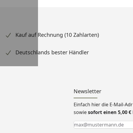
Kauf auf Rechnung (10 Zahlarten)
Deutschlands bester Händler
Newsletter
Einfach hier die E-Mail-A
sowie
sofort einen 5,00 
Keine Eingabe erforderlic
Eingabe erforderlich
E-Mail *