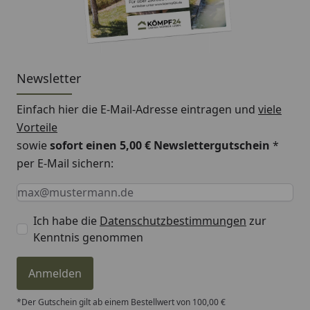
Newsletter
Einfach hier die E-Mail-Adresse eintragen und
viele
Vorteile
sowie
sofort einen 5,00 € Newslettergutschein
*
per E-Mail sichern:
Keine Eingabe erforderlich
Eingabe erforderlich
E-Mail *
Ich habe die
Datenschutzbestimmungen
zur
Kenntnis genommen
Anmelden
*Der Gutschein gilt ab einem Bestellwert von 100,00 €