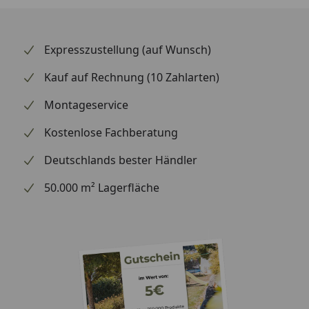
einem Gewicht von lediglich 1,2 kg ist sie leicht zu
handhaben. Zudem ist eine Befestigungsvorrichtung
für den Autosicherheitsgurt vorhanden, was die
Expresszustellung (auf Wunsch)
Sicherheit für unterwegs erhöht. Wichtigste
Kauf auf Rechnung (10 Zahlarten)
Produktfakten: - Marke: TRIXIE - Produkttyp:
Transportbox Capri 1 - Zielgruppe: kleine Hunde oder
Montageservice
Katzen bis 6 kg - Material: Kunststoff - Maße: 32 × 31 ×
48 cm - Gewicht: 1,2 kg Fazit: Diese Transportbox
Kostenlose Fachberatung
vereint Sicherheit, Komfort und ansprechendes
Deutschlands bester Händler
Design.
50.000 m² Lagerfläche