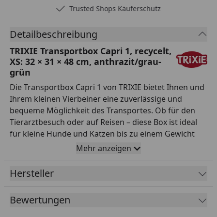
Trusted Shops Käuferschutz
Detailbeschreibung
TRIXIE Transportbox Capri 1, recycelt,
XS: 32 × 31 × 48 cm, anthrazit/grau-
grün
Die Transportbox Capri 1 von TRIXIE bietet Ihnen und
Ihrem kleinen Vierbeiner eine zuverlässige und
bequeme Möglichkeit des Transportes. Ob für den
Tierarztbesuch oder auf Reisen – diese Box ist ideal
für kleine Hunde und Katzen bis zu einem Gewicht
von 6 kg. Sie begeistert durch einen praktischen
Mehr anzeigen
Tragegriff und wohldurchdachte Belüftungsschlitze,
die für Frischluft sorgen. Das langlebige
Hersteller
Kunststoffmaterial in der ansprechenden
Farbkombination anthrazit/grau-grün macht die Box
Bewertungen
nicht nur funktional, sondern auch optisch
ansprechend. Mit einer Maße von 32 × 31 × 48 cm und