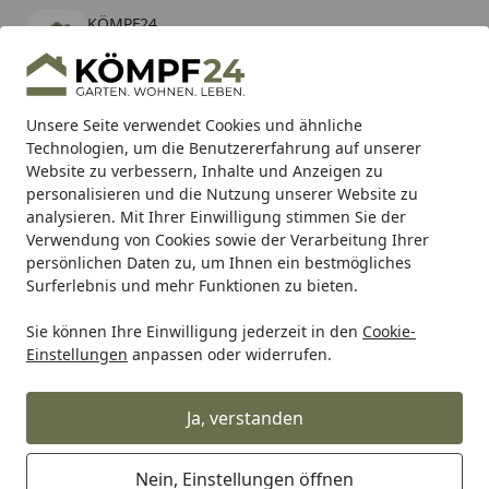
KÖMPF24
Öffnen
Banner schließen
KÖMPF24
kostenlos - Im App Store
Alle Produkte
Mein Konto
Wunschl
Eink
Unsere Seite verwendet Cookies und ähnliche
Technologien, um die Benutzererfahrung auf unserer
Hotline
4,81
/ 5
Suchen
Website zu verbessern, Inhalte und Anzeigen zu
personalisieren und die Nutzung unserer Website zu
analysieren. Mit Ihrer Einwilligung stimmen Sie der
Karibu Pools inkl. gratis Sandfilteranlage & Pool-
Verwendung von Cookies sowie der Verarbeitung Ihrer
Starterset (Gesamtwert bis 468,99€)
persönlichen Daten zu, um Ihnen ein bestmögliches
Surferlebnis und mehr Funktionen zu bieten.
Sie können Ihre Einwilligung jederzeit in den
Cookie-
Tierbedarf & Tiernahrung
Hundebedarf
Transport- & R
Einstellungen
anpassen oder widerrufen.
Startseite
TRIXIE Transportbox Capri 1,
recycelt, XS: 32 × 31 × 48 cm,
Ja, verstanden
anthrazit/grau-grün
Nein, Einstellungen öffnen