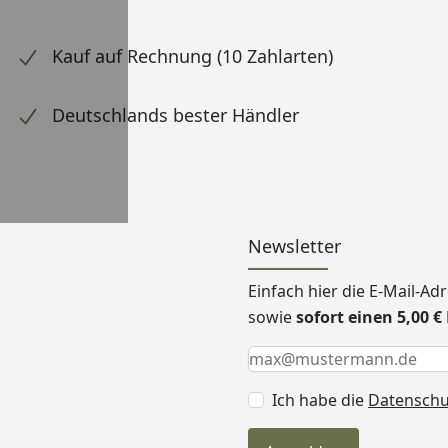
Kauf auf Rechnung (10 Zahlarten)
Deutschlands bester Händler
Newsletter
Einfach hier die E-Mail-A
sowie
sofort einen 5,00 
Keine Eingabe erforderlic
Eingabe erforderlich
E-Mail *
Ich habe die
Datensch