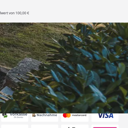
lwert von 100,00 €
rten