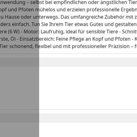
nwendung – selbst bei empfindlichen oder ängstlichen Tier
pf und Pfoten mühelos und erzielen professionelle Ergebnis
 zu Hause oder unterwegs. Das umfangreiche Zubehör mit 
ers einfach. Tun Sie Ihrem Tier etwas Gutes und gestalten S
 (6 W) - Motor: Laufruhig, ideal für sensible Tiere - Schnit
 Öl - Einsatzbereich: Feine Pflege an Kopf und Pfoten - Ka
er schonend, flexibel und mit professioneller Präzision – fü