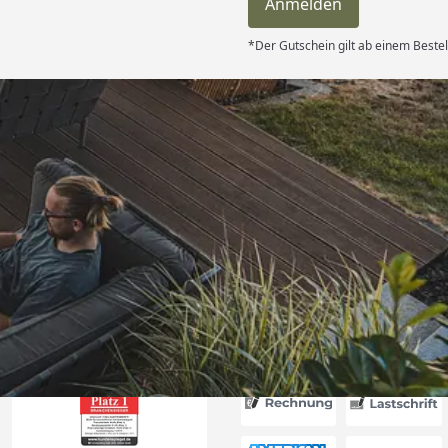
Anmelden
*Der Gutschein gilt ab einem Bestel
Versand
itung wurde
edigt“
6
Akzeptierte Zahlungsa