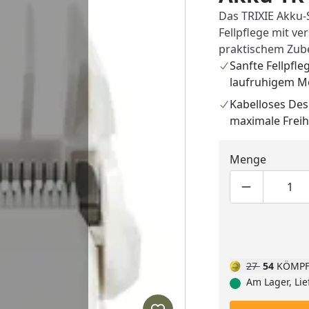
Das TRIXIE Akku-
Fellpflege mit ve
praktischem Zube
Sanfte Fellpfle
laufruhigem M
Kabelloses Des
maximale Freih
Menge
Produktmen
Pro
27
54
KÖMPF
Am Lager, Lie