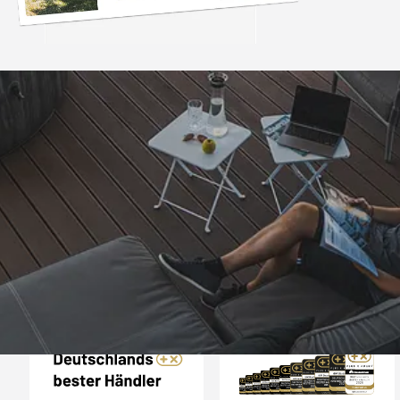
Trusted Shops
„- Retouren Bearbe
umgehend erl
4,81
/ 5
04.08.202
25.956 Bewertungen
Auszeichnungen