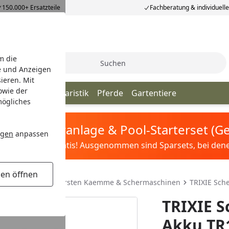
150.000+ Ersatzteile
Fachberatung & individuell
m die
Suche
e und Anzeigen
ieren. Mit
owie der
iere
Vögel
Aquaristik
Pferde
Gartentiere
mögliches
tis Sandfilteranlage & Pool-Starterset (
ngen
anpassen
ilter&Pflege gratis! Ausgenommen sind Sparsets, bei denen 
gen öffnen
Schutz
Hundebürsten Kaemme & Schermaschinen
TRIXIE Sch
TRIXIE 
Akku TR