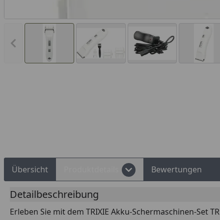
Vorheriges Bild anzeigen
Rechnungskauf
Montageservice
Übersicht
Produktdetails
Bewertungen
Detailbeschreibung
Erleben Sie mit dem TRIXIE Akku-Schermaschinen-Set TR11