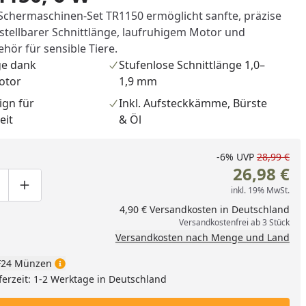
Schermaschinen-Set TR1150 ermöglicht sanfte, präzise
rstellbarer Schnittlänge, laufruhigem Motor und
hör für sensible Tiere.
ge dank
Stufenlose Schnittlänge 1,0–
otor
1,9 mm
ign für
Inkl. Aufsteckkämme, Bürste
eit
& Öl
-6%
UVP
28,99 €
26,98 €
inkl. 19% MwSt.
ge um eins verringern
duktmenge manuell eingeben
Produktmenge um eins erhöhen
4,90 € Versandkosten in Deutschland
Versandkostenfrei ab 3 Stück
Versandkosten nach Menge und Land
24 Münzen
ferzeit: 1-2 Werktage in Deutschland