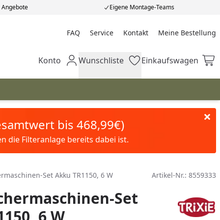
e Angebote
Eigene Montage-Teams
FAQ
Service
Kontakt
Meine Bestellung
Meine Bestellung
Konto
Wunschliste
Einkaufswagen
Mein Konto
Wunschliste
Einkaufswagen
Gesamtwert bis 468,99€)
die Filteranlage bereits dabei ist.
ermaschinen-Set Akku TR1150, 6 W
Artikel-Nr.:
8559333
Schermaschinen-Set
1150, 6 W