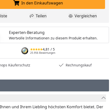
nzufügen
In den Einkaufswagen
In den Einkaufswagen legen
iste
Teilen
Vergleichen
dukt zur Wunschliste hinzufügen
Teilen
Produkt Vergle
Experten-Beratung
Wertvolle Informationen zu diesem Produkt erhalten.
4,81
/ 5
25.956 Bewertungen
hops Käuferschutz
Rechnungskauf
e Ihnen und Ihrem Liebling höchsten Komfort bietet. Der