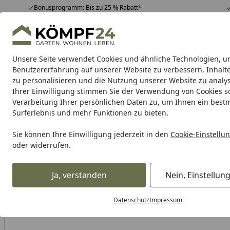
Bonusprogramm: Bis zu 25 % Rabatt*
Hotline
07051 / 9 22 22
4,81
/ 5
Mo-Fr. 8-16 Uhr
25.956 Bewertungen
Unsere Seite verwendet Cookies und ähnliche Technologien, u
Alle Produkte
Highlights
Tipps & Tricks
Alle Produkte
Benutzererfahrung auf unserer Website zu verbessern, Inhalt
zu personalisieren und die Nutzung unserer Website zu analys
Ihrer Einwilligung stimmen Sie der Verwendung von Cookies s
Tierbedarf & Tiernahrung
Hunde
Katzen
Kleint
Verarbeitung Ihrer persönlichen Daten zu, um Ihnen ein best
Surferlebnis und mehr Funktionen zu bieten.
Karibu Pools inkl. gra
Sie können Ihre Einwilligung jederzeit in den
Cookie-Einstellu
oder widerrufen.
Dein Traumpool im Sorglos-Paket: F
Ja, verstanden
Nein, Einstellun
Tierbedarf & Tiernahrung
Hundebedarf
Hundepflege & 
Startseite
Datenschutz
Impressum