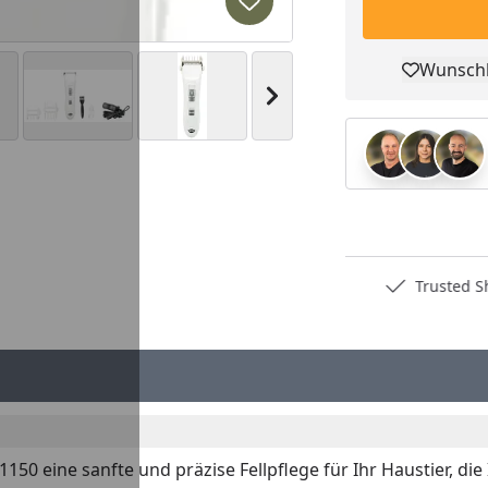
Produkt zur Wunschliste hi
Wunschl
Pro
Nächstes Bild anzeigen
Deutschlands bester Händler
Trusted S
50 eine sanfte und präzise Fellpflege für Ihr Haustier, di