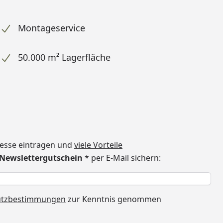
Montageservice
50.000 m² Lagerfläche
dresse eintragen und
viele Vorteile
€ Newslettergutschein
* per E-Mail sichern:
h
utzbestimmungen
zur Kenntnis genommen