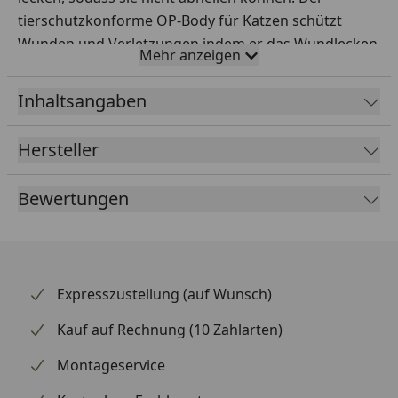
tierschutzkonforme OP-Body für Katzen schützt
Wunden und Verletzungen indem er das Wundlecken
Mehr anzeigen
verhindert. Die Mischung aus Elasthan und
Baumwolle sorgt für einen angenehmen
Inhaltsangaben
Tragekomfort. Der OP-Body ist außerdem durch eine
praktisch Klettfixierung und einen Tunnelzug
Hersteller
individuell anpassbar und ermöglicht deiner Katze
weiterhin einen ungehinderten Toilettengang.
Bewertungen
Expresszustellung (auf Wunsch)
Kauf auf Rechnung (10 Zahlarten)
Montageservice