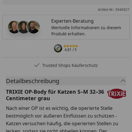
Produkt zur Wunschliste hinzufügen
Teilen
Produkt Ver
Artikel-Nr.: 5946921
Experten-Beratung
Wertvolle Informationen zu diesem
Produkt erhalten.
4,81
/ 5
Trusted Shops Käuferschutz
Detailbeschreibung
TRIXIE OP-Body für Katzen S–M 32–36
Centimeter grau
Nach einer OP ist es wichtig, die operierte Stelle
bestmöglich vor äußeren Einflüssen zu schützen -
Katzen versuchen häufig, die operierten Stellen zu
lecken, sodass sie nicht abheilen können. Der