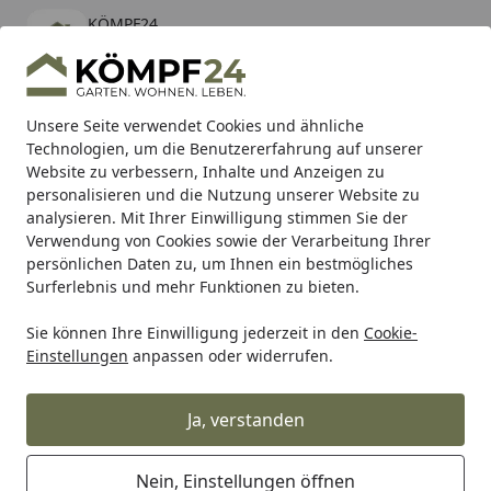
KÖMPF24
Öffnen
Banner schließen
KÖMPF24
kostenlos - Im App Store
Alle Produkte
Mein Konto
Wunschl
Eink
Unsere Seite verwendet Cookies und ähnliche
Technologien, um die Benutzererfahrung auf unserer
Hotline
4,81
/ 5
Suchen
Website zu verbessern, Inhalte und Anzeigen zu
personalisieren und die Nutzung unserer Website zu
analysieren. Mit Ihrer Einwilligung stimmen Sie der
Karibu Pools inkl. gratis Sandfilteranlage & Pool-
Verwendung von Cookies sowie der Verarbeitung Ihrer
Starterset (Gesamtwert bis 468,99€)
persönlichen Daten zu, um Ihnen ein bestmögliches
Surferlebnis und mehr Funktionen zu bieten.
Sie können Ihre Einwilligung jederzeit in den
Cookie-
Tierbedarf & Tiernahrung
Katzenbedarf
Katzenpflege &
Einstellungen
anpassen oder widerrufen.
Startseite
TRIXIE OP-Body für Katzen S–M 32–
36 Centimeter grau
Ja, verstanden
Nein, Einstellungen öffnen