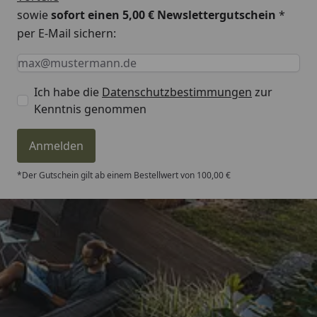
sowie
sofort einen 5,00 € Newslettergutschein
*
per E-Mail sichern:
Keine Eingabe erforderlich
Eingabe erforderlich
E-Mail *
Ich habe die
Datenschutzbestimmungen
zur
Kenntnis genommen
Anmelden
*Der Gutschein gilt ab einem Bestellwert von 100,00 €
Trusted Shops
4,81
/ 5