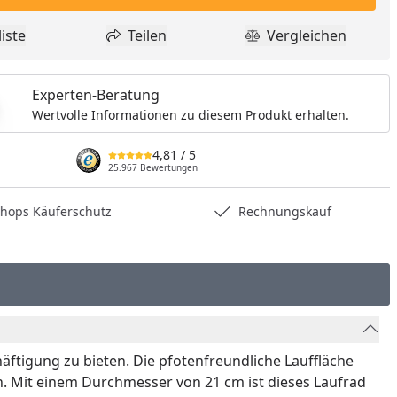
nzufügen
iste
Teilen
Vergleichen
dukt zur Wunschliste hinzufügen
Teilen
Produkt Vergle
Experten-Beratung
Wertvolle Informationen zu diesem Produkt erhalten.
4,81
/ 5
25.967 Bewertungen
hops Käuferschutz
Rechnungskauf
ftigung zu bieten. Die pfotenfreundliche Lauffläche
n. Mit einem Durchmesser von 21 cm ist dieses Laufrad