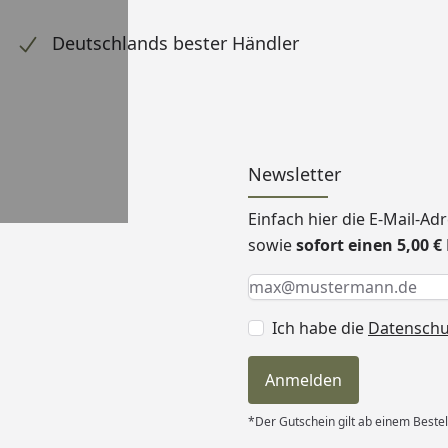
Deutschlands bester Händler
Newsletter
Einfach hier die E-Mail-A
sowie
sofort einen 5,00 
Keine Eingabe erforderlic
Eingabe erforderlich
E-Mail *
Ich habe die
Datensch
Anmelden
*Der Gutschein gilt ab einem Bestel