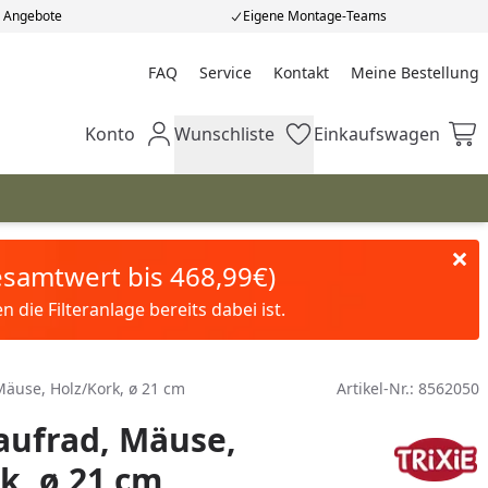
e Angebote
Eigene Montage-Teams
FAQ
Service
Kontakt
Meine Bestellung
Meine Bestellung
Konto
Wunschliste
Einkaufswagen
Mein Konto
Wunschliste
Einkaufswagen
Gesamtwert bis 468,99€)
die Filteranlage bereits dabei ist.
Mäuse, Holz/Kork, ø 21 cm
Artikel-Nr.:
8562050
aufrad, Mäuse,
k, ø 21 cm