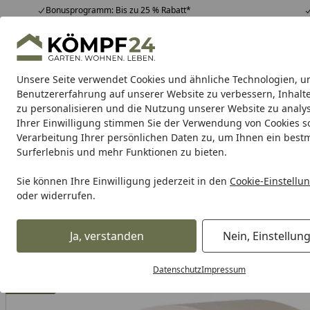
Bonusprogramm: Bis zu 25 % Rabatt*
Hotline
07051 / 9 22 22
4,81
/ 5
Mo-Fr. 8-16 Uhr
25.967 Bewertungen
Unsere Seite verwendet Cookies und ähnliche Technologien, u
Alle Produkte
Highlights
Tipps & Tricks
Alle Produkte
Benutzererfahrung auf unserer Website zu verbessern, Inhalt
zu personalisieren und die Nutzung unserer Website zu analys
Ihrer Einwilligung stimmen Sie der Verwendung von Cookies s
Tierbedarf & Tiernahrung
Hunde
Katzen
Kleint
Verarbeitung Ihrer persönlichen Daten zu, um Ihnen ein best
Surferlebnis und mehr Funktionen zu bieten.
Karibu Pools inkl. gra
Sie können Ihre Einwilligung jederzeit in den
Cookie-Einstellu
oder widerrufen.
Dein Traumpool im Sorglos-Paket: F
Ja, verstanden
Nein, Einstellun
Tierbedarf & Tiernahrung
Kleintierbedarf
Zubehör für K
Startseite
Datenschutz
Impressum
Angebot