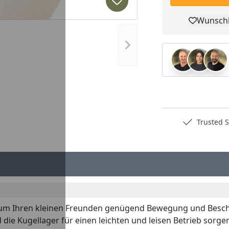
Produkt zur Wunschliste hi
Wunschl
Pro
Nächstes Bild anzeigen
Deutschlands bester Händler
Trusted S
, um Ihren kleinen Freunden genügend Bewegung und Beschä
die Kugellager für einen leichten und leisen Betrieb sorge