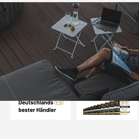
Trusted Shops
„Besonders gut gefal
1. Die schnelle Lief
auf Rechnung 3. Gut
einem günstigen Prei
4,81
/ 5
25.967 Bewertungen
der Kaufabwickl
08.08.202
zufrieden. Viele
Auszeichnungen