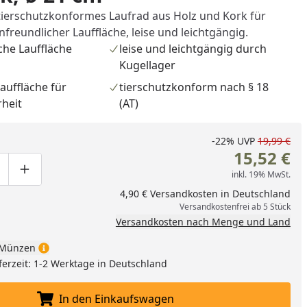
n tierschutzkonformes Laufrad aus Holz und Kork für
freundlicher Lauffläche, leise und leichtgängig.
che Lauffläche
leise und leichtgängig durch
Kugellager
auffläche für
tierschutzkonform nach § 18
rheit
(AT)
-22%
UVP
19,99 €
15,52 €
inkl. 19% MwSt.
ge um eins verringern
duktmenge manuell eingeben
Produktmenge um eins erhöhen
4,90 € Versandkosten in Deutschland
Versandkostenfrei ab 5 Stück
Versandkosten nach Menge und Land
Münzen
ferzeit: 1-2 Werktage in Deutschland
In den Einkaufswagen
In den Einkaufswagen legen