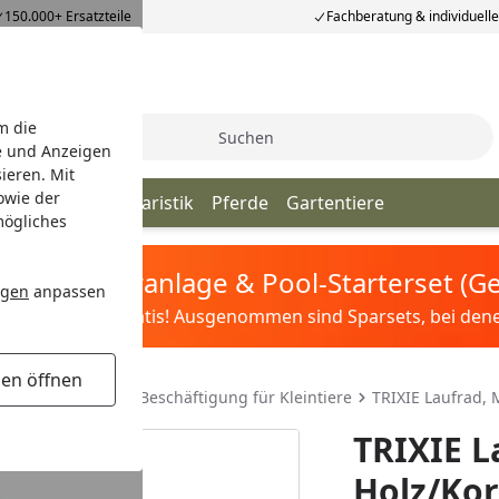
150.000+ Ersatzteile
Fachberatung & individuell
m die
Suche
e und Anzeigen
ieren. Mit
owie der
iere
Vögel
Aquaristik
Pferde
Gartentiere
mögliches
tis Sandfilteranlage & Pool-Starterset (
ngen
anpassen
ilter&Pflege gratis! Ausgenommen sind Sparsets, bei denen 
gen öffnen
leintiere
Spiel & Beschäftigung für Kleintiere
TRIXIE Laufrad, 
TRIXIE L
Holz/Kor