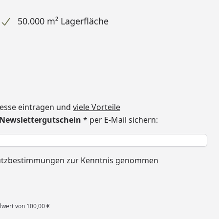
50.000 m² Lagerfläche
dresse eintragen und
viele Vorteile
€ Newslettergutschein
* per E-Mail sichern:
h
utzbestimmungen
zur Kenntnis genommen
lwert von 100,00 €