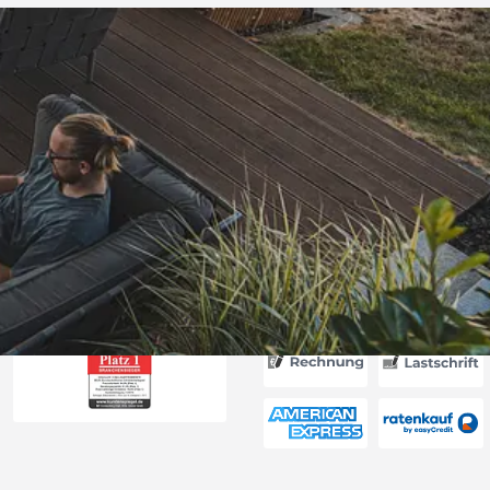
Versand
len hat mir :
erung 2. Kauf
es Produkt zu
s Ich bin mit
ung sehr
6
n Dank!“
Akzeptierte Zahlungsa