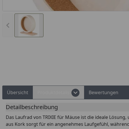
Vorheriges Bild anzeigen
Rechnungskauf
Montageservice
Übersicht
Produktdetails
Bewertungen
Detailbeschreibung
Das Laufrad von TRIXIE für Mäuse ist die ideale Lösung
aus Kork sorgt für ein angenehmes Laufgefühl, während 