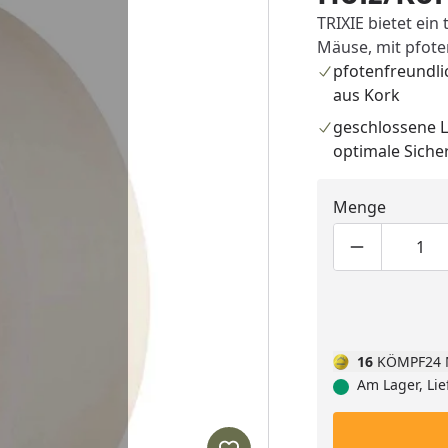
TRIXIE bietet ei
Mäuse, mit pfoten
pfotenfreundli
aus Kork
geschlossene L
optimale Siche
Menge
Produktmen
Pro
16
KÖMPF24 
Am Lager, Lie