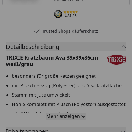
4,81
/ 5
Trusted Shops Käuferschutz
Detailbeschreibung
TRIXIE Kratzbaum Ava 39x39x86cm
weiß/grau
besonders für große Katzen geeignet
mit Plüsch-Bezug (Polyester) und Sisalkratzfläche
Stamm mit Jute umwickelt
Höhle komplett mit Plüsch (Polyester) ausgestattet
mit 2 Wendekissen: Handwäsche
Mehr anzeigen
mit Spielzeug am Band
Inhaltsangaben