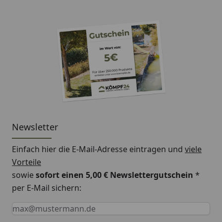
Newsletter
Einfach hier die E-Mail-Adresse eintragen und
viele
Vorteile
sowie
sofort einen 5,00 € Newslettergutschein
*
per E-Mail sichern:
Keine Eingabe erforderlich
Eingabe erforderlich
E-Mail *