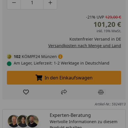
Produktmenge um eins verringern
Produktmenge manuell eingeben
Produktmenge um eins erhöhen
-21%
UVP
129,00 €
101,20 €
inkl. 19% MwSt.
Kostenfreier Versand in DE
Versandkosten nach Menge und Land
102
KÖMPF24 Münzen
Am Lager, Lieferzeit: 1-2 Werktage in Deutschland
In den Einkaufswagen
In den Einkaufswagen legen
Produkt zur Wunschliste hinzufügen
Teilen
Produkt Ver
Artikel-Nr.: 5924813
Experten-Beratung
Wertvolle Informationen zu diesem
Produkt erhalten.