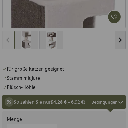
Produk
Vorheriges Bild anzeigen
Näc
für große Katzen geeignet
Stamm mit Jute
Plüsch-Höhle
So zahlen Sie nur
94,28 €
(– 6,92 €)
Bedingungen
Menge