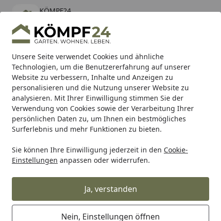
KÖMPF24
Öffnen
Banner schließen
KÖMPF24
kostenlos - Im App Store
Alle Produkte
Mein Konto
Wunschl
Eink
Unsere Seite verwendet Cookies und ähnliche
Technologien, um die Benutzererfahrung auf unserer
Hotline
4,81
/ 5
Suchen
Website zu verbessern, Inhalte und Anzeigen zu
personalisieren und die Nutzung unserer Website zu
analysieren. Mit Ihrer Einwilligung stimmen Sie der
Karibu Pools inkl. gratis Sandfilteranlage & Pool-
Verwendung von Cookies sowie der Verarbeitung Ihrer
Starterset (Gesamtwert bis 468,99€)
persönlichen Daten zu, um Ihnen ein bestmögliches
Surferlebnis und mehr Funktionen zu bieten.
Sie können Ihre Einwilligung jederzeit in den
Cookie-
Tierbedarf & Tiernahrung
Katzenbedarf
Kratzbäume & K
Einstellungen
anpassen oder widerrufen.
Startseite
TRIXIE Kratzbaum Ava 39x39x86cm
weiß/grau
Ja, verstanden
5
(1 Bewertung)
Nein, Einstellungen öffnen