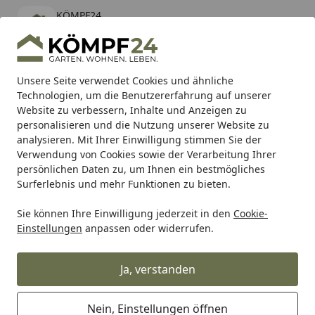
KÖMPF24
Öffnen
Banner schließen
KÖMPF24
kostenlos - Im App Store
Alle Produkte
Mein Konto
Wunschl
Eink
Unsere Seite verwendet Cookies und ähnliche
Technologien, um die Benutzererfahrung auf unserer
Hotline
4,81
/ 5
Suchen
Website zu verbessern, Inhalte und Anzeigen zu
personalisieren und die Nutzung unserer Website zu
analysieren. Mit Ihrer Einwilligung stimmen Sie der
Karibu Pools inkl. gratis Sandfilteranlage & Pool-
Verwendung von Cookies sowie der Verarbeitung Ihrer
Starterset (Gesamtwert bis 468,99€)
persönlichen Daten zu, um Ihnen ein bestmögliches
Surferlebnis und mehr Funktionen zu bieten.
Sie können Ihre Einwilligung jederzeit in den
Cookie-
Tierbedarf & Tiernahrung
Kleintierbedarf
Kleintierheim
Einstellungen
anpassen oder widerrufen.
Startseite
TRIXIE Indoor Gehege, Meerschw.,
Holz/Kunsstoff, 114 × 30 × 74 cm
Ja, verstanden
Angebot
Nein, Einstellungen öffnen