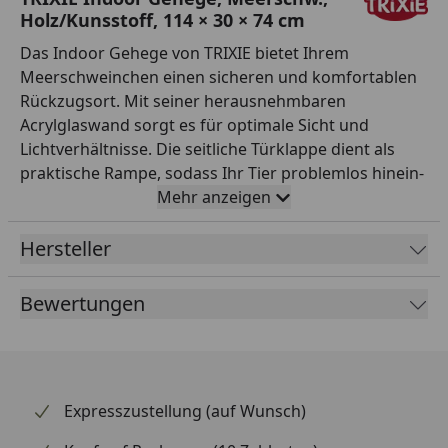
Holz/Kunsstoff, 114 × 30 × 74 cm
Das Indoor Gehege von TRIXIE bietet Ihrem
Meerschweinchen einen sicheren und komfortablen
Rückzugsort. Mit seiner herausnehmbaren
Acrylglaswand sorgt es für optimale Sicht und
Lichtverhältnisse. Die seitliche Türklappe dient als
praktische Rampe, sodass Ihr Tier problemlos hinein-
und herausgelangen kann. Das Gehege ist mit einer
Mehr anzeigen
herausnehmbaren Kunststoffwanne ausgestattet, die
die Reinigung erheblich erleichtert. Darüber hinaus
Hersteller
kann es mit einem Indoor Freilaufgehege kombiniert
werden, was für zusätzlichen Platz und Bewegung
Bewertungen
sorgt. Die robuste Bauweise aus unbehandeltem Holz
und Kunststoff bietet Langlebigkeit, während die
braune Farbe sich harmonisch in Ihr Zuhause einfügt.
**Wichtigste Produktfakten:** - Marke: TRIXIE -
Expresszustellung (auf Wunsch)
Produkttyp: Indoor Gehege - Zielgruppe/Tierart:
Meerschweinchen - Material: Holz unbehandelt,