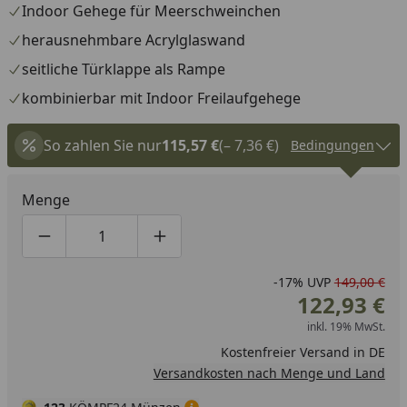
Indoor Gehege für Meerschweinchen
herausnehmbare Acrylglaswand
seitliche Türklappe als Rampe
kombinierbar mit Indoor Freilaufgehege
So zahlen Sie nur
115,57 €
(– 7,36 €)
Bedingungen
Menge
Produktmenge um eins verringern
Produktmenge manuell eingeben
Produktmenge um eins erhöhen
-17%
UVP
149,00 €
122,93 €
inkl. 19% MwSt.
Kostenfreier Versand in DE
Versandkosten nach Menge und Land