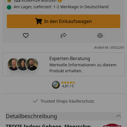
123
KÖMPF24 Münzen
Am Lager, Lieferzeit: 1-2 Werktage in Deutschland
In den Einkaufswagen
In den Einkaufswagen legen
Produkt zur Wunschliste hinzufügen
Teilen
Produkt Ver
Artikel-Nr.: 8562241
Experten-Beratung
Wertvolle Informationen zu diesem
Produkt erhalten.
4,81
/ 5
Trusted Shops Käuferschutz
Detailbeschreibung
TRIXIE Indoor Gehege, Meerschw.,