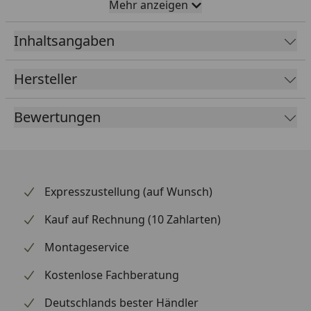
Steigerung des Schwierigkeitsgrades durch
Mehr anzeigen
Nutzung der Kegel als Stopper
Inhaltsangaben
Kunststoff
rutschfest durch Gummifüße
Hersteller
inkl. Anleitung mit Tipps und Tricks für das
optimale Training
Bewertungen
Expresszustellung (auf Wunsch)
Kauf auf Rechnung (10 Zahlarten)
Montageservice
Kostenlose Fachberatung
Deutschlands bester Händler