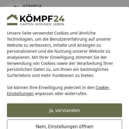
KÖMPF24
Öffnen
Banner schließen
KÖMPF24
kostenlos - Im App Store
Alle Produkte
Mein Konto
Wunschl
Eink
Unsere Seite verwendet Cookies und ähnliche
Technologien, um die Benutzererfahrung auf unserer
Hotline
4,81
/ 5
Suchen
Website zu verbessern, Inhalte und Anzeigen zu
personalisieren und die Nutzung unserer Website zu
analysieren. Mit Ihrer Einwilligung stimmen Sie der
Karibu Pools inkl. gratis Sandfilteranlage & Pool-
Verwendung von Cookies sowie der Verarbeitung Ihrer
Starterset (Gesamtwert bis 468,99€)
persönlichen Daten zu, um Ihnen ein bestmögliches
Surferlebnis und mehr Funktionen zu bieten.
Sie können Ihre Einwilligung jederzeit in den
Cookie-
Tierbedarf & Tiernahrung
Hundebedarf
Hundespielzeu
Einstellungen
anpassen oder widerrufen.
Startseite
TRIXIE Dog Activity Chess 40 x 27
cm Hundespielzeug
Ja, verstanden
5
(4 Bewertungen)
Nein, Einstellungen öffnen