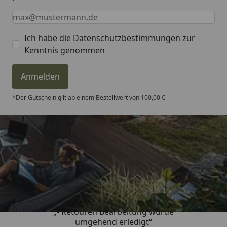
Keine Eingabe erforderlich
Eingabe erforderlich
E-Mail *
Ich habe die
Datenschutzbestimmungen
zur
Kenntnis genommen
Anmelden
*Der Gutschein gilt ab einem Bestellwert von 100,00 €
Trusted Shops
4,81
/ 5
„- Retouren Bearbeitung wurde
umgehend erledigt“