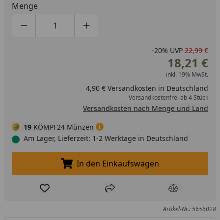
Menge
Produktmenge um eins verringern
Produktmenge manuell eingeben
Produktmenge um eins erhöhen
-20%
UVP
22,99 €
18,21 €
inkl. 19% MwSt.
4,90 € Versandkosten in Deutschland
Versandkostenfrei ab 4 Stück
Versandkosten nach Menge und Land
19
KÖMPF24 Münzen
Am Lager, Lieferzeit: 1-2 Werktage in Deutschland
In den Einkaufswagen
In den Einkaufswagen legen
Produkt zur Wunschliste hinzufügen
Teilen
Produkt Ver
Artikel-Nr.: 5656028