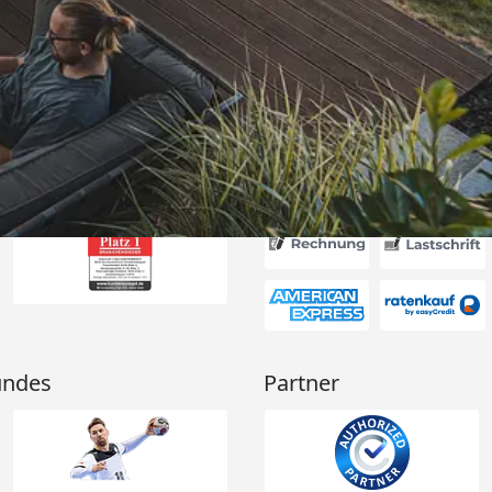
itung wurde
edigt“
6
Akzeptierte Zahlungsa
undes
Partner