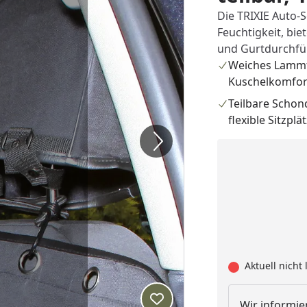
Die TRIXIE Auto-
Feuchtigkeit, bie
und Gurtdurchfü
Weiches Lammfe
Kuschelkomfor
Teilbare Schon
flexible Sitzplä
Aktuell nicht 
Wir informier
Produkt zur Wunschliste hi