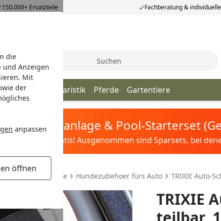
150.000+ Ersatzteile
Fachberatung & individuell
m die
Suche
e und Anzeigen
ieren. Mit
owie der
iere
Vögel
Aquaristik
Pferde
Gartentiere
mögliches
tis Sandfilteranlage & Pool-Starterset (
ngen
anpassen
ilter&Pflege gratis! Ausgenommen sind Sparsets, bei denen 
gen öffnen
eisebedarf für Hunde
Hundezubehoer fürs Auto
TRIXIE Auto-Sc
TRIXIE 
teilbar, 