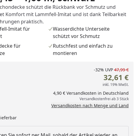
Schondecke schützt die Rückbank vor Schmutz und
tet Komfort mit Lammfell-Imitat und ist dank Teilbarkeit
hrungen praktisch.
ll-Imitat für
Wasserdichte Unterseite
t
schützt vor Schmutz
decke für
Rutschfest und einfach zu
tze
montieren
-32%
UVP
47,99 €
32,61 €
inkl. 19% MwSt.
4,90 € Versandkosten in Deutschland
Versandkostenfrei ab 3 Stück
Versandkosten nach Menge und Land
lieferbar
en Sie sofort per Mail, sobald der Artikel wieder an
nzufügen