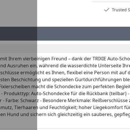
Deutschlands bester Händler
Trusted S
 mit Ihrem vierbeinigen Freund – dank der TRIXIE Auto-Sc
nd Ausruhen ein, während die wasserdichte Unterseite Ihr
rschlüsse ermöglicht es Ihnen, flexibel eine Person mit au
hfesten Beschichtung und speziellen Gurtdurchführungen bl
ixierscheiben macht die Schondecke zum perfekten Begleiter
- Produkttyp: Auto-Schondecke für die Rückbank (teilbar) -
r - Farbe: Schwarz - Besondere Merkmale: Reißverschlüsse 
Schmutz, Tierhaaren und Feuchtigkeit; hoher Liegekomfort f
en Hund und sichern sich gleichzeitig ein sauberes, gepfle