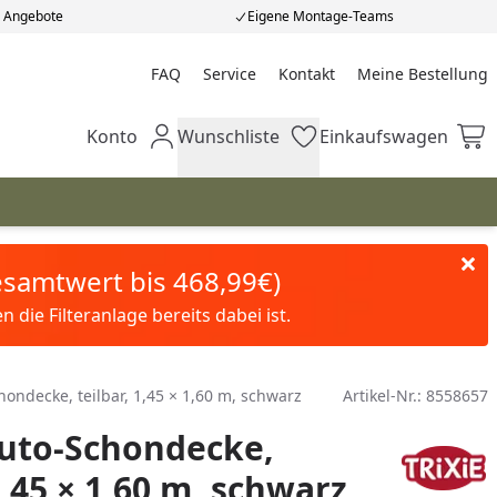
e Angebote
Eigene Montage-Teams
FAQ
Service
Kontakt
Meine Bestellung
Meine Bestellung
Konto
Wunschliste
Einkaufswagen
Mein Konto
Wunschliste
Einkaufswagen
Gesamtwert bis 468,99€)
die Filteranlage bereits dabei ist.
hondecke, teilbar, 1,45 × 1,60 m, schwarz
Artikel-Nr.:
8558657
Auto-Schondecke,
1,45 × 1,60 m, schwarz