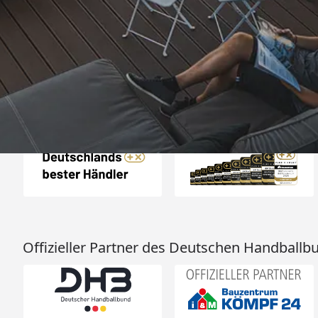
„- Retouren Bearbe
umgehend erl
4,81
/ 5
04.08.202
25.957 Bewertungen
Auszeichnungen
Offizieller Partner des Deutschen Handballb