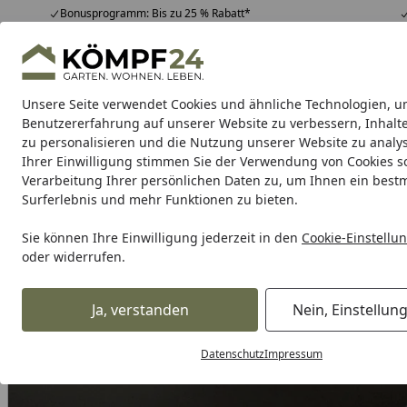
Bonusprogramm: Bis zu 25 % Rabatt*
Hotline
07051 / 9 22 22
4,81
/ 5
Mo-Fr. 8-16 Uhr
25.957 Bewertungen
Unsere Seite verwendet Cookies und ähnliche Technologien, u
Alle Produkte
Highlights
Tipps & Tricks
Alle Produkte
Benutzererfahrung auf unserer Website zu verbessern, Inhalt
zu personalisieren und die Nutzung unserer Website zu analys
Ihrer Einwilligung stimmen Sie der Verwendung von Cookies s
Tierbedarf & Tiernahrung
Hunde
Katzen
Kleint
Verarbeitung Ihrer persönlichen Daten zu, um Ihnen ein best
Surferlebnis und mehr Funktionen zu bieten.
Karibu Pools inkl. gra
Sie können Ihre Einwilligung jederzeit in den
Cookie-Einstellu
oder widerrufen.
Dein Traumpool im Sorglos-Paket: F
Ja, verstanden
Nein, Einstellun
Tierbedarf & Tiernahrung
Hundebedarf
Transport- & R
Startseite
Datenschutz
Impressum