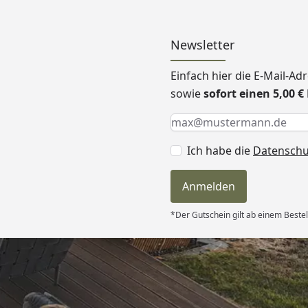
Newsletter
Einfach hier die E-Mail-A
sowie
sofort einen 5,00 
Keine Eingabe erforderlic
Eingabe erforderlich
E-Mail *
Ich habe die
Datensch
Anmelden
*Der Gutschein gilt ab einem Bestel
Versand