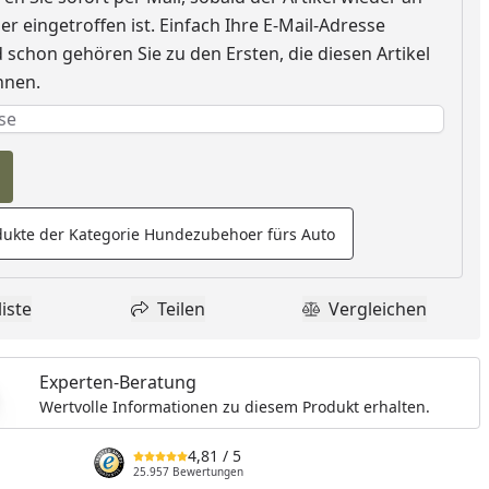
r eingetroffen ist. Einfach Ihre E-Mail-Adresse
schon gehören Sie zu den Ersten, die diesen Artikel
nnen.
e erforderlich
rderlich
ukte der Kategorie Hundezubehoer fürs Auto
iste
Teilen
Vergleichen
dukt zur Wunschliste hinzufügen
Teilen
Produkt Vergle
Experten-Beratung
Wertvolle Informationen zu diesem Produkt erhalten.
4,81
/ 5
25.957 Bewertungen