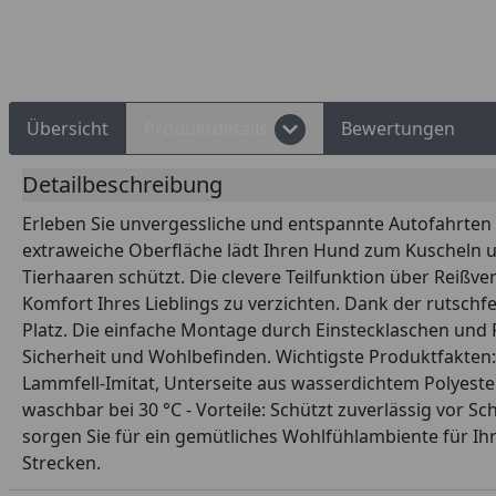
Rechnungskauf
Montageservice
Übersicht
Produktdetails
Bewertungen
Detailbeschreibung
Erleben Sie unvergessliche und entspannte Autofahrten
extraweiche Oberfläche lädt Ihren Hund zum Kuscheln u
Tierhaaren schützt. Die clevere Teilfunktion über Reißve
Komfort Ihres Lieblings zu verzichten. Dank der rutsc
Platz. Die einfache Montage durch Einstecklaschen und F
Sicherheit und Wohlbefinden. Wichtigste Produktfakten: 
Lammfell-Imitat, Unterseite aus wasserdichtem Polyeste
waschbar bei 30 °C - Vorteile: Schützt zuverlässig vor 
sorgen Sie für ein gemütliches Wohlfühlambiente für Ihr
Strecken.