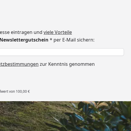
dresse eintragen und
viele Vorteile
€ Newslettergutschein
* per E-Mail sichern:
h
utzbestimmungen
zur Kenntnis genommen
lwert von 100,00 €