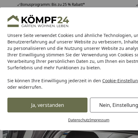
Bonusprogramm: Bis zu 25 % Rabatt*
Hotline
07051 / 9 22 22
4,81
/ 5
Mo-Fr. 8-16 Uhr
25.957 Bewertungen
Unsere Seite verwendet Cookies und ähnliche Technologien, u
Alle Produkte
Highlights
Tipps & Tricks
Alle Produkte
Benutzererfahrung auf unserer Website zu verbessern, Inhalt
zu personalisieren und die Nutzung unserer Website zu analys
Ihrer Einwilligung stimmen Sie der Verwendung von Cookies s
Tierbedarf & Tiernahrung
Hunde
Katzen
Kleint
Verarbeitung Ihrer persönlichen Daten zu, um Ihnen ein best
Surferlebnis und mehr Funktionen zu bieten.
Karibu Pools inkl. gra
Sie können Ihre Einwilligung jederzeit in den
Cookie-Einstellu
oder widerrufen.
Dein Traumpool im Sorglos-Paket: F
Ja, verstanden
Nein, Einstellun
Tierbedarf & Tiernahrung
Hundebedarf
Transport- & R
Startseite
Datenschutz
Impressum