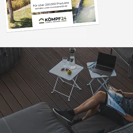
Trusted Shops
„- Retouren Bearbe
umgehend erl
4,81
/ 5
04.08.202
25.957 Bewertungen
Auszeichnungen