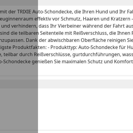
mit der TRIXIE Auto-Schondecke, die Ihren Hund und Ihr Fa
uginnenraum effektiv vor Schmutz, Haaren und Kratzern – 
it und verhindern, dass Ihr Vierbeiner während der Fahrt au
sind die teilbaren Seitenteile mit Reißverschluss, die Ihnen 
anzupassen. Dank der abwischbaren Oberfläche reinigen Sie
igste Produktfakten: - Produkttyp: Auto-Schondecke für Hun
, teilbar durch Reißverschlüsse, gurtdurchführungen, wasse
Schondecke genießen Sie maximalen Schutz und Komfort bei