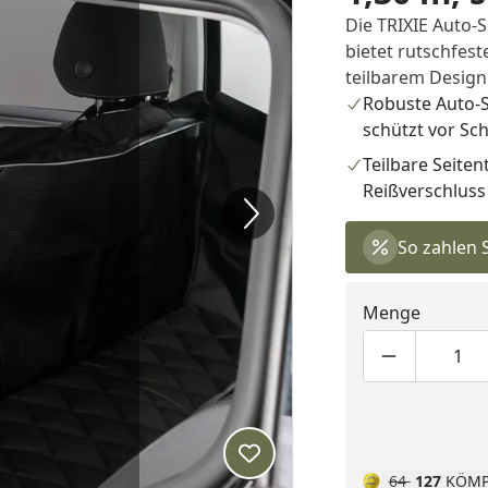
Die TRIXIE Auto-
bietet rutschfes
teilbarem Design
Robuste Auto-
schützt vor Sc
Teilbare Seitent
Reißverschluss
So zahlen 
Menge
Produktmen
Pro
Produkt zur Wunschliste hi
64
127
KÖMP