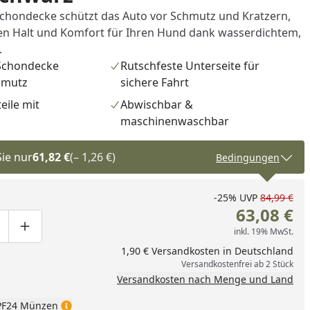
Schondecke schützt das Auto vor Schmutz und Kratzern,
ten Halt und Komfort für Ihren Hund dank wasserdichtem,
.
Schondecke
Rutschfeste Unterseite für
hmutz
sichere Fahrt
eile mit
Abwischbar &
maschinenwaschbar
Sie nur
61,82 €
(– 1,26 €)
Bedingungen
-25%
UVP
84,99 €
63,08 €
inkl. 19% MwSt.
ge um eins verringern
duktmenge manuell eingeben
Produktmenge um eins erhöhen
1,90 € Versandkosten in Deutschland
Versandkostenfrei ab 2 Stück
Versandkosten nach Menge und Land
nzufügen
F24 Münzen