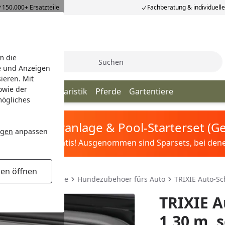
150.000+ Ersatzteile
Fachberatung & individuell
m die
Suche
e und Anzeigen
ieren. Mit
owie der
iere
Vögel
Aquaristik
Pferde
Gartentiere
mögliches
tis Sandfilteranlage & Pool-Starterset (
ngen
anpassen
ilter&Pflege gratis! Ausgenommen sind Sparsets, bei denen 
gen öffnen
eisebedarf für Hunde
Hundezubehoer fürs Auto
TRIXIE Auto-Sc
TRIXIE A
1,30 m, 