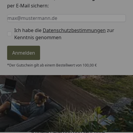
per E-Mail sichern:
Keine Eingabe erforderlich
Eingabe erforderlich
E-Mail *
Ich habe die
Datenschutzbestimmungen
zur
Kenntnis genommen
Anmelden
*Der Gutschein gilt ab einem Bestellwert von 100,00 €
Trusted Shops
4,81
/ 5
„Schnelle Lieferung und sehr gute