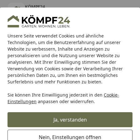
KÖMPF24
Öffnen
Banner schließen
KÖMPF24
kostenlos - Im App Store
Alle Produkte
Mein Konto
Wunschl
Eink
Unsere Seite verwendet Cookies und ähnliche
Technologien, um die Benutzererfahrung auf unserer
Hotline
4,81
/ 5
Suchen
Website zu verbessern, Inhalte und Anzeigen zu
personalisieren und die Nutzung unserer Website zu
analysieren. Mit Ihrer Einwilligung stimmen Sie der
Karibu Pools inkl. gratis Sandfilteranlage & Pool-
Verwendung von Cookies sowie der Verarbeitung Ihrer
Starterset (Gesamtwert bis 468,99€)
persönlichen Daten zu, um Ihnen ein bestmögliches
Surferlebnis und mehr Funktionen zu bieten.
Sie können Ihre Einwilligung jederzeit in den
Cookie-
Teich
Ersatzteile für den Teich
Ersatzteile für Teichfilter
Einstellungen
anpassen oder widerrufen.
Startseite
Oase Treibstift Skiffi für Biotec 36
(25546)
Ja, verstanden
Nein, Einstellungen öffnen