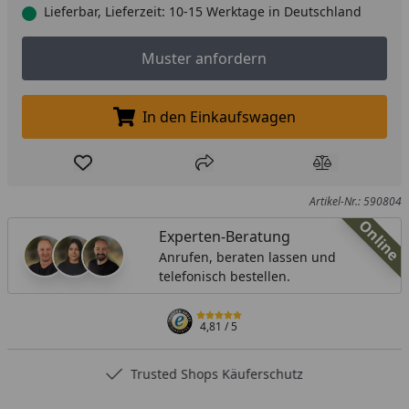
Lieferbar, Lieferzeit: 10-15 Werktage in Deutschland
Muster anfordern
Muster anfordern
In den Einkaufswagen
In den Einkaufswagen legen
Produkt zur Wunschliste hinzufügen
Teilen
Produkt Ver
Artikel-Nr.: 590804
Online
Experten-Beratung
Anrufen, beraten lassen und
telefonisch bestellen.
4,81
/ 5
Trusted Shops Käuferschutz