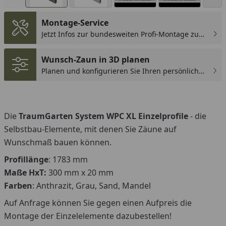
Montage-Service
Jetzt Infos zur bundesweiten Profi-Montage zum
günstigen Festpreis sichern.
You
Wunsch-Zaun in 3D planen
Planen und konfigurieren Sie Ihren persönlichen
Wunsch-Zaun!
Die
TraumGarten System WPC XL Einzelprofile
- die
Selbstbau-Elemente, mit denen Sie Zäune auf
Wunschmaß bauen können.
Profillänge
: 1783 mm
Maße HxT:
300 mm x 20 mm
Farben
: Anthrazit, Grau, Sand, Mandel
Auf Anfrage können Sie gegen einen Aufpreis die
Montage der Einzelelemente dazubestellen!