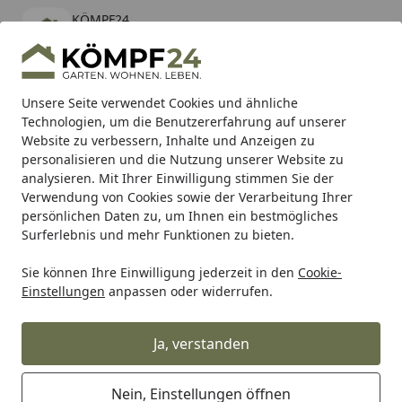
KÖMPF24
Öffnen
Banner schließen
KÖMPF24
kostenlos - Im App Store
Alle Produkte
Mein Konto
Wunschl
Eink
Unsere Seite verwendet Cookies und ähnliche
Technologien, um die Benutzererfahrung auf unserer
Hotline
4,81
/ 5
Suchen
Website zu verbessern, Inhalte und Anzeigen zu
personalisieren und die Nutzung unserer Website zu
analysieren. Mit Ihrer Einwilligung stimmen Sie der
Karibu Pools inkl. gratis Sandfilteranlage & Pool-
Verwendung von Cookies sowie der Verarbeitung Ihrer
Starterset (Gesamtwert bis 468,99€)
persönlichen Daten zu, um Ihnen ein bestmögliches
Surferlebnis und mehr Funktionen zu bieten.
Sie können Ihre Einwilligung jederzeit in den
Cookie-
Zaun
Sichtschutzzaun
BPC & WPC Sichtschutz Zäune
Einstellungen
anpassen oder widerrufen.
Startseite
TraumGarten System WPC XL
Einzelprofile
Ja, verstanden
Nein, Einstellungen öffnen