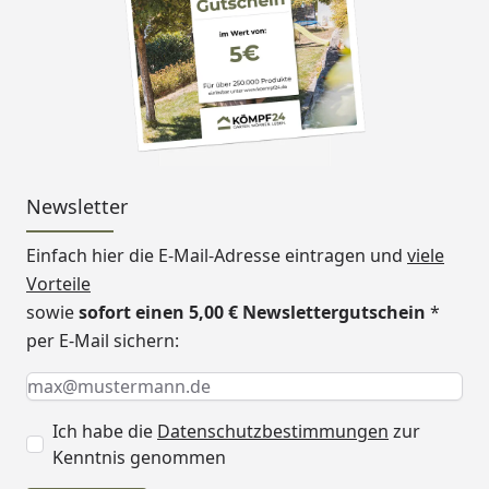
Newsletter
Einfach hier die E-Mail-Adresse eintragen und
viele
Vorteile
sowie
sofort einen 5,00 € Newslettergutschein
*
per E-Mail sichern:
Keine Eingabe erforderlich
Eingabe erforderlich
E-Mail *
Ich habe die
Datenschutzbestimmungen
zur
Kenntnis genommen