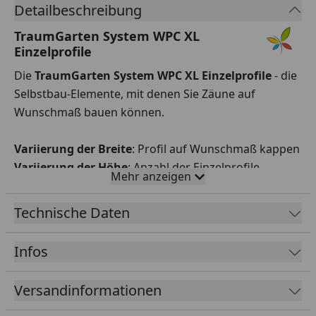
Detailbeschreibung
TraumGarten System WPC XL
Einzelprofile
Die
TraumGarten System WPC XL Einzelprofile
- die
Selbstbau-Elemente, mit denen Sie Zäune auf
Wunschmaß bauen können.
Variierung der Breite
: Profil auf Wunschmaß kappen
Variierung der Höhe
: Anzahl der Einzelprofile
Mehr anzeigen
Die Profile haben 2 Sichtseiten mit unterschiedlichen
Design-Nuten
Technische Daten
Profillänge
: 1783 mm
Infos
Maße HxT:
310 mm x 21 mm
Farben
: Anthrazit, Grau, Sand, Mandel
Versandinformationen
Bei naturfaserverstärkten Holzwerkstoffen wie WPC
sind Farbunterschiede typisch und können