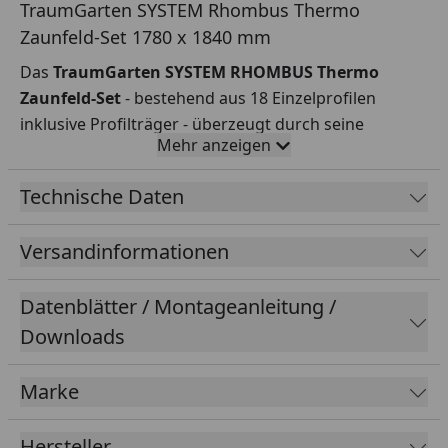
TraumGarten SYSTEM Rhombus Thermo
Zaunfeld-Set 1780 x 1840 mm
Das
TraumGarten SYSTEM RHOMBUS Thermo
Zaunfeld-Set
- bestehend aus 18 Einzelprofilen
inklusive Profilträger - überzeugt durch seine
Mehr anzeigen
schlichte Anordnung der Profile. Diese Ausführung
gilt als echter Klassiker und ist sehr beliebt. Die
Technische Daten
Rhombus SYSTEM Serie von Traumgarten ist ein
Modulzaun mit vielen Gestaltungsmöglichkeiten! Die
Versandinformationen
Rhombus-Form der Profile ermöglicht eine leichte
Einsicht und bietet Ihnen dennoch einen
Datenblätter / Montageanleitung /
wunderbaren Sichtschutz.
Die thermisch behandelte, skandinavische Kiefer
Downloads
überzeugt durch ihre warme, dunkle Farbgebung
und eine natürliche Ästhetik. Dank der
Marke
chemikalienfreien Hitzebehandlung bietet es eine
außergewöhnliche Resistenz gegen Pilze und Fäulnis.
Hersteller