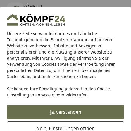
KÖMPF24
Öffnen
Banner schließen
KÖMPF24
kostenlos - Im App Store
Alle Produkte
Mein Konto
Wunschl
Eink
Unsere Seite verwendet Cookies und ähnliche
Technologien, um die Benutzererfahrung auf unserer
Hotline
4,81
/ 5
Suchen
Website zu verbessern, Inhalte und Anzeigen zu
personalisieren und die Nutzung unserer Website zu
analysieren. Mit Ihrer Einwilligung stimmen Sie der
Karibu Pools inkl. gratis Sandfilteranlage & Pool-
Verwendung von Cookies sowie der Verarbeitung Ihrer
Starterset (Gesamtwert bis 468,99€)
persönlichen Daten zu, um Ihnen ein bestmögliches
Surferlebnis und mehr Funktionen zu bieten.
Sie können Ihre Einwilligung jederzeit in den
Cookie-
Zaun
Sichtschutzzaun
Holz Sichtschutz Zäune
TraumG
Einstellungen
anpassen oder widerrufen.
Startseite
TraumGarten SYSTEM Rhombus
Thermo Zaunfeld-Set 178 x 184
Ja, verstanden
Nein, Einstellungen öffnen