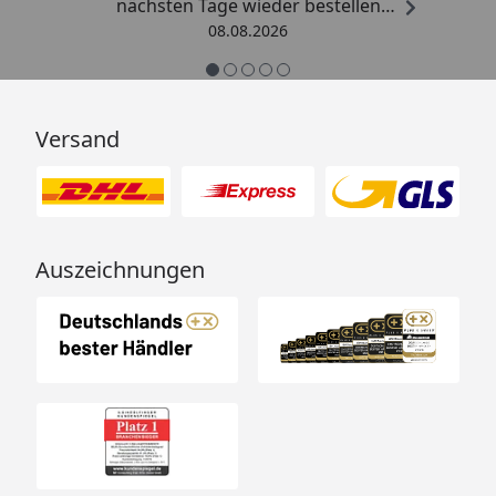
nächsten Tage wieder bestellen
Grüße an die Belegschaft gute
08.08.2026
Arbeit👍🏾👍🏾“
Versand
Auszeichnungen