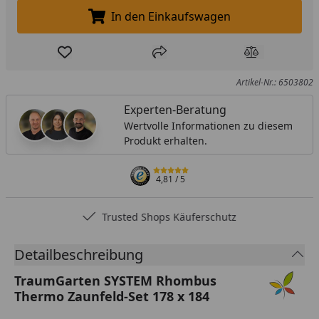
In den Einkaufswagen
In den Einkaufswagen legen
Produkt zur Wunschliste hinzufügen
Teilen
Produkt Ver
Artikel-Nr.: 6503802
Experten-Beratung
Wertvolle Informationen zu diesem
Produkt erhalten.
4,81
/ 5
Trusted Shops Käuferschutz
Detailbeschreibung
TraumGarten SYSTEM Rhombus
Thermo Zaunfeld-Set 178 x 184